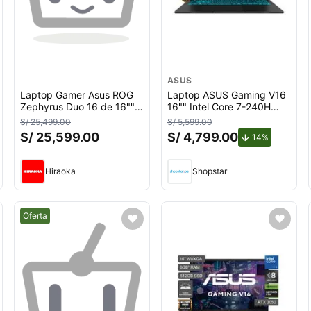
ASUS
Laptop Gamer Asus ROG
Laptop ASUS Gaming V16
Zephyrus Duo 16 de 16"",
16"" Intel Core 7-240H
Intel Core Ultra 9 386H
16GB 512GB SSD
S/ 25,499.00
S/ 5,599.00
(Series 3), NVIDIA GeForce
RTX5050
S/ 25,599.00
S/ 4,799.00
ento.
de descuen
14%
RTX 5090, 64GB RAM,
disco sólido de 2TB,
modelo GX651AX-SR058W
Hiraoka
Shopstar
Mejor precio.
Oferta