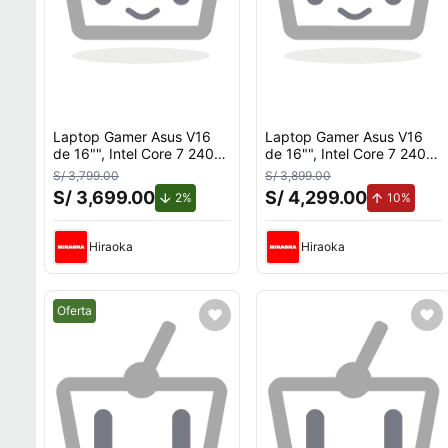
Laptop Gamer Asus V16
Laptop Gamer Asus V16
de 16"", Intel Core 7 240H
de 16"", Intel Core 7 240H,
(Series 2), NVIDIA GeForce
NVIDIA GeForce RTX
S/ 3,799.00
S/ 3,899.00
RTX 3050, 16GB RAM,
4050, 16GB RAM, disco
S/ 3,699.00
S/ 4,299.00
de descuento.
de aum
2%
10%
disco sólido de 512GB,
sólido de 512GB, modelo
modelo V3607VJ-RP096W
V3607VU-RP036W
Hiraoka
Hiraoka
Mejor precio.
Oferta