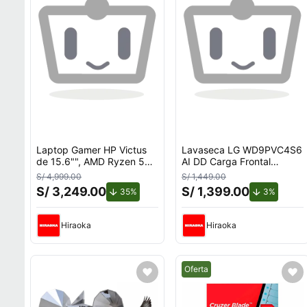
Laptop Gamer HP Victus
Lavaseca LG WD9PVC4S6
de 15.6"", AMD Ryzen 5
AI DD Carga Frontal
7535HS, NVIDIA GeForce
9kg/5kg
S/ 4,999.00
S/ 1,449.00
RTX 3050, 12GB RAM,
S/ 3,249.00
S/ 1,399.00
de descuento.
de desc
35%
3%
disco sólido de 512GB,
modelo 15-fb3058la
Hiraoka
Hiraoka
Mejor precio.
Oferta