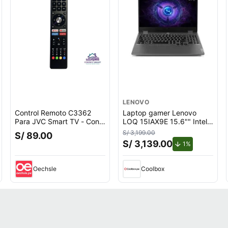
LENOVO
Control Remoto C3362
Laptop gamer Lenovo
Para JVC Smart TV - Con
LOQ 15IAX9E 15.6"" Intel
Función De Voz
Core i5, 512GB SSD, 8GB
S/ 3,199.00
S/ 89.00
RAM, Windows 11 Home,
S/ 3,139.00
.
de descuento
1%
gris
Oechsle
Coolbox