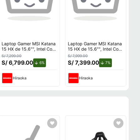
Laptop Gamer MSI Katana
Laptop Gamer MSI Katana
15 HX de 15.6"", Intel Core
15 HX de 15.6"", Intel Core
i7-14650HX (14va Gen),
i7-14650HX (14va Gen),
S/ 7,299.00
S/ 7,999.00
NVIDIA GeForce RTX
NVIDIA GeForce RTX
S/ 6,799.00
S/ 7,399.00
to.
de descuento.
de descuento.
6%
7%
5050, 16GB RAM, disco
5060, 16GB RAM, disco
sólido de 512GB, modelo
sólido de 512GB, modelo
B14WEK-1056
B14WFK-1055
Hiraoka
Hiraoka