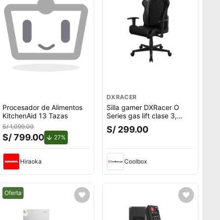
DXRACER
Procesador de Alimentos
Silla gamer DXRacer O
KitchenAid 13 Tazas
Series gas lift clase 3,
tapiz cuero pu, máx. 100
S/ 1,099.00
S/ 299.00
kg, inclinación 90 - 135°,
S/ 799.00
o.
de descuento.
27%
negro
Hiraoka
Coolbox
Mejor precio.
Oferta