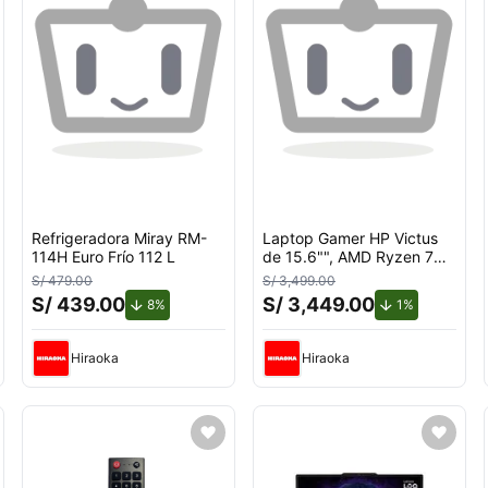
Refrigeradora Miray RM-
Laptop Gamer HP Victus
114H Euro Frío 112 L
de 15.6"", AMD Ryzen 7
7445H, NVIDIA GeForce
S/ 479.00
S/ 3,499.00
RTX 3050, 16GB RAM,
S/ 439.00
S/ 3,449.00
uento.
de descuento.
de descuent
8%
1%
disco sólido de 512GB,
modelo 15-fb3020la
Hiraoka
Hiraoka