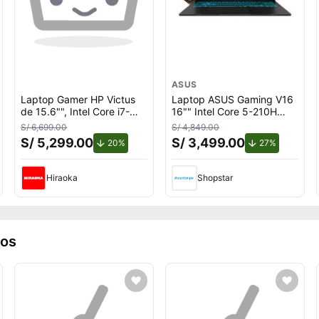
ASUS
Laptop Gamer HP Victus
Laptop ASUS Gaming V16
de 15.6"", Intel Core i7-
16"" Intel Core 5-210H
13620H (13va Gen),
8GB 512GB SSD RTX3050
S/ 6,699.00
S/ 4,849.00
NVIDIA GeForce RTX
S/ 5,299.00
S/ 3,499.00
nto.
de descuento.
de descuen
20%
27%
4050, 16GB RAM, disco
sólido de 1TB, modelo 15-
fa2012la
Hiraoka
Shopstar
ros