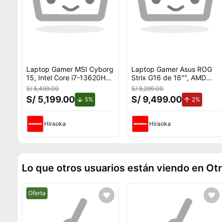
Laptop Gamer MSI Cyborg
Laptop Gamer Asus ROG
15, Intel Core i7-13620H
Strix G16 de 16"", AMD
(13va Gen), NVIDIA
Ryzen 9 9955HX, NVIDIA
S/ 5,499.00
S/ 9,299.00
GeForce RTX 5060, 16GB
GeForce RTX 5070, 16GB
S/ 5,199.00
S/ 9,499.00
de descuento.
de aume
5%
2%
RAM, disco sólido de
RAM, disco sólido de 1TB,
512GB, modelo B13WEKG
modelo G614FP-RV010W
Hiraoka
Hiraoka
Lo que otros usuarios están viendo en Ot
Mejor precio.
Oferta