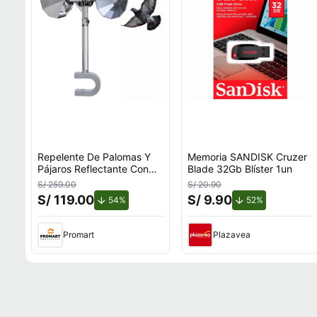
Repelente De Palomas Y
Memoria SANDISK Cruzer
Pájaros Reflectante Con
Blade 32Gb Blíster 1un
Giro Por Viento Para
S/ 259.00
S/ 20.90
Exteriores Con Soporte en
S/ 119.00
S/ 9.90
de descuento.
de descuento
54%
52%
U
Promart
Plazavea