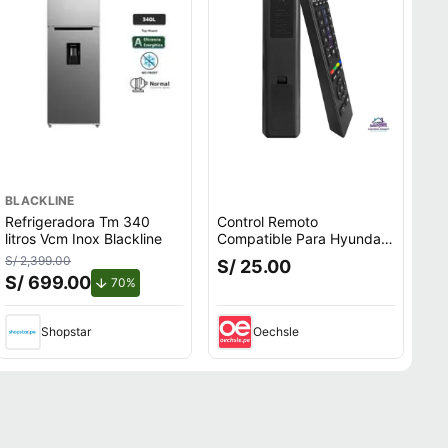
BLACKLINE
Refrigeradora Tm 340
Control Remoto
litros Vcm Inox Blackline
Compatible Para Hyundai
Smart Tv 4k
S/ 2,399.00
S/ 25.00
S/ 699.00
.
de descuento.
70%
Shopstar
Oechsle