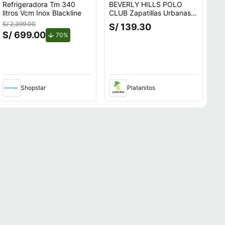
Refrigeradora Tm 340
BEVERLY HILLS POLO
litros Vcm Inox Blackline
CLUB Zapatillas Urbanas
Hombre Mercury
S/ 2,399.00
S/ 139.30
S/ 699.00
to.
de descuento.
70%
Shopstar
Platanitos