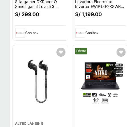
Silla gamer DXRacer O
Lavadora Electrolux
Series gas lift clase 3,
Inverter EWIP15F2XSWB
tapiz cuero pu, máx. 100
carga superior, capacidad
S/ 299.00
S/ 1,199.00
kg, inclinación 90 - 135°,
15 kg, negro
negro
Coolbox
Coolbox
Mejor precio.
Oferta
ALTEC LANSING