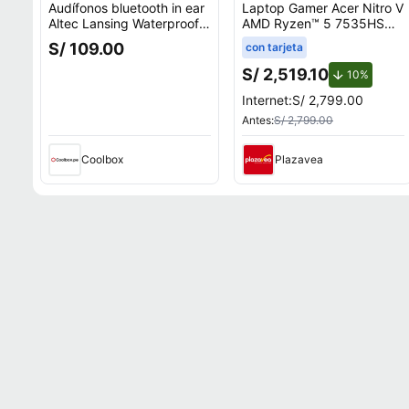
Audífonos bluetooth in ear
Laptop Gamer Acer Nitro V
Altec Lansing Waterproof
AMD Ryzen™ 5 7535HS
deportivo IPX6, micrófono
8GB RAM 512GB SSD
S/ 109.00
con tarjeta
incorporado, máx. 6 horas,
15.6"" RTX 3050
control volumen, negro
S/ 2,519.10
de desc
10%
Internet:
S/ 2,799.00
Antes:
S/ 2,799.00
Coolbox
Plazavea