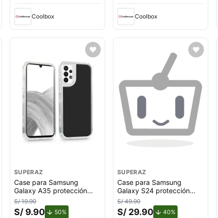
Coolbox
Coolbox
SUPERAZ
SUPERAZ
Case para Samsung
Case para Samsung
Galaxy A35 protección
Galaxy S24 protección
360, 3 capas de
360, 3 capas de
S/ 19.90
S/ 49.90
protección, negro
protección, negro
S/ 9.90
S/ 29.90
de descuento.
de descuento.
50%
40%