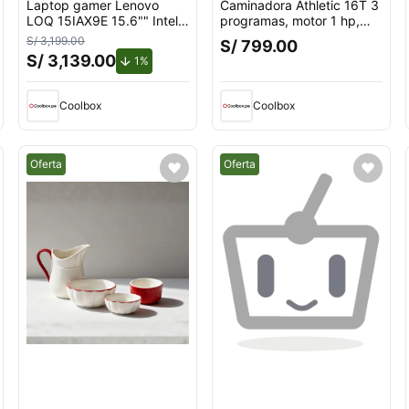
Laptop gamer Lenovo
Caminadora Athletic 16T 3
LOQ 15IAX9E 15.6"" Intel
programas, motor 1 hp,
Core i5, 512GB SSD, 8GB
velocidad máx. 10 km,
S/ 3,199.00
S/ 799.00
RAM, Windows 11 Home,
máx. 100 kg
S/ 3,139.00
de descuento.
1%
gris
Coolbox
Coolbox
Mejor precio.
Mejor precio.
Oferta
Oferta