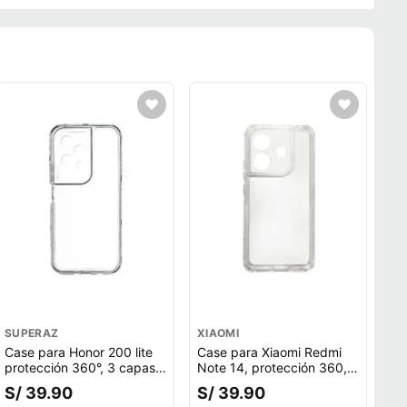
SUPERAZ
XIAOMI
Case para Honor 200 lite
Case para Xiaomi Redmi
protección 360°, 3 capas,
Note 14, protección 360, 3
color transparente
capas de protección,
S/ 39.90
S/ 39.90
transparente