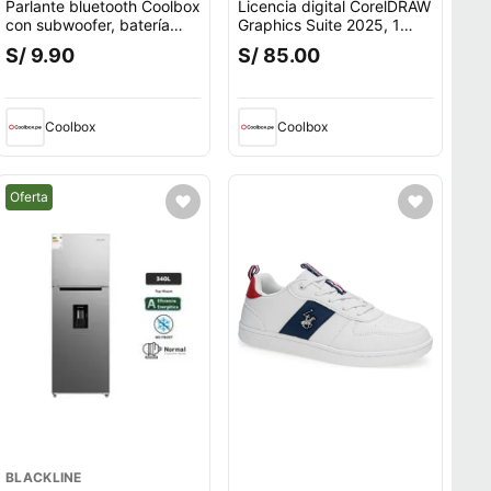
Parlante bluetooth Coolbox
Licencia digital CorelDRAW
con subwoofer, batería
Graphics Suite 2025, 1
recargable, guitar
dispositivo, compatible
S/ 9.90
S/ 85.00
con macOS, duración 1
año
Coolbox
Coolbox
Mejor precio.
Oferta
BLACKLINE