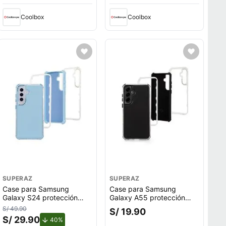
Coolbox
Coolbox
SUPERAZ
SUPERAZ
Case para Samsung
Case para Samsung
Galaxy S24 protección
Galaxy A55 protección
360, 3 capas de
360, 3 capas de
S/ 49.90
S/ 19.90
protección, celeste
protección, negro
S/ 29.90
de descuento.
40%