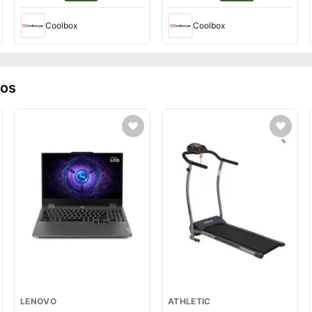
Coolbox
Coolbox
ros
LENOVO
ATHLETIC