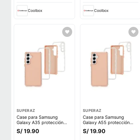
Coolbox
Coolbox
SUPERAZ
SUPERAZ
Case para Samsung
Case para Samsung
Galaxy A35 protección
Galaxy A55 protección
360, 3 capas de
360, 3 capas de
S/ 19.90
S/ 19.90
protección, rosado
protección, rosado