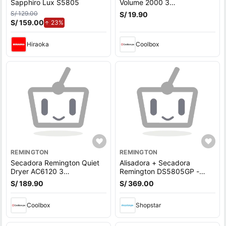
Sapphiro Lux S5805
Volume 2000 3
temperaturas
S/ 129.00
S/ 19.90
S/ 159.00
de aumento.
23%
Hiraoka
Coolbox
REMINGTON
REMINGTON
Secadora Remington Quiet
Alisadora + Secadora
Dryer AC6120 3
Remington DS5805GP -
temperaturas
OFERTA!
S/ 189.90
S/ 369.00
Coolbox
Shopstar