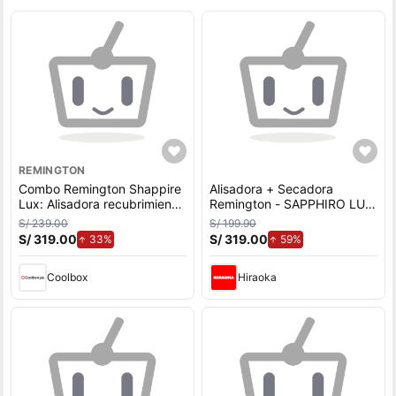
REMINGTON
Combo Remington Shappire
Alisadora + Secadora
Lux: Alisadora recubrimiento
Remington - SAPPHIRO LUX
cerámico, 230°C +
DS5805GP
S/ 239.00
S/ 199.90
Secadora 2000W, 3
S/ 319.00
de aumento.
S/ 319.00
de aumento.
33%
59%
temperaturas, 2 velocidades
Coolbox
Hiraoka