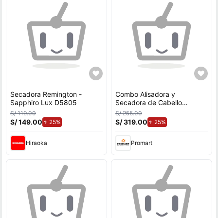
Secadora Remington -
Combo Alisadora y
Sapphiro Lux D5805
Secadora de Cabello
Remington Sapphire Luxe
S/ 119.00
S/ 255.00
S/ 149.00
de aumento.
S/ 319.00
de aumento.
25%
25%
Hiraoka
Promart