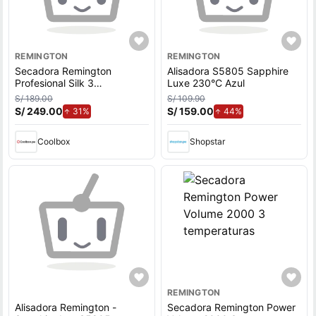
REMINGTON
REMINGTON
Secadora Remington
Alisadora S5805 Sapphire
Profesional Silk 3
Luxe 230°C Azul
temperaturas
S/ 189.00
S/ 109.90
S/ 249.00
de aumento.
S/ 159.00
de aumento.
31%
44%
Coolbox
Shopstar
REMINGTON
Alisadora Remington -
Secadora Remington Power