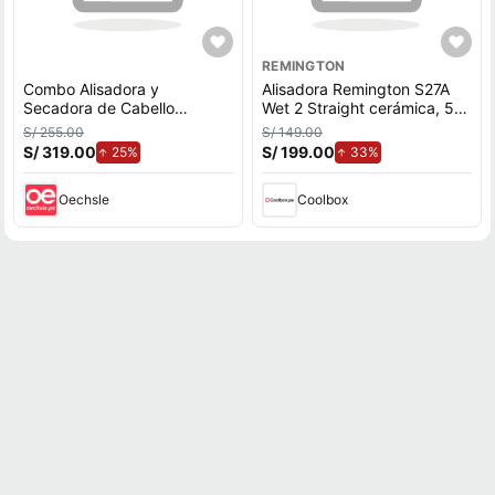
REMINGTON
Combo Alisadora y
Alisadora Remington S27A
Secadora de Cabello
Wet 2 Straight cerámica, 5
Remington Sapphire Luxe
niveles de temperatura,
S/ 255.00
S/ 149.00
230°C, rosado
S/ 319.00
de aumento.
S/ 199.00
de aumento.
25%
33%
Oechsle
Coolbox