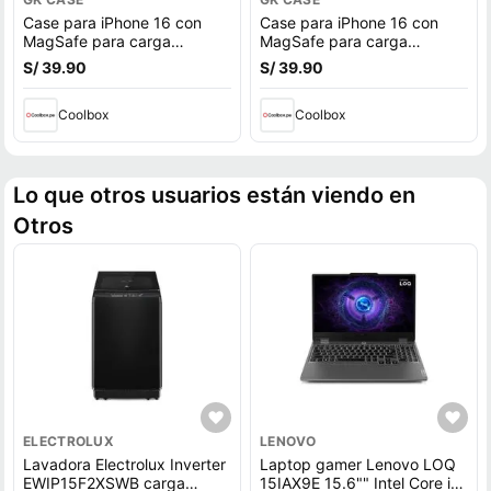
Case para iPhone 16 con
Case para iPhone 16 con
MagSafe para carga
MagSafe para carga
inalámbrica, para accesorios
inalámbrica, para accesorios
S/ 39.90
S/ 39.90
magnéticos, rígido, mate
magnéticos, rígido, mate
traslúcido negro
traslúcido blanco
Coolbox
Coolbox
Lo que otros usuarios están viendo en
Otros
ELECTROLUX
LENOVO
Lavadora Electrolux Inverter
Laptop gamer Lenovo LOQ
EWIP15F2XSWB carga
15IAX9E 15.6"" Intel Core i5,