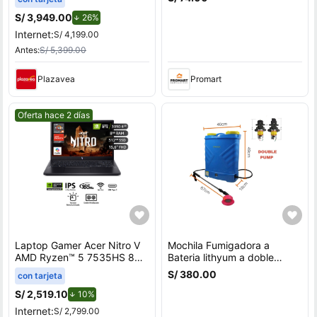
V3607VJ-TK286W
S/ 3,949.00
de descuento.
26%
Internet:
S/ 4,199.00
Antes:
S/ 5,399.00
Plazavea
Promart
Mejor precio.
Oferta hace 2 días
Laptop Gamer Acer Nitro V
Mochila Fumigadora a
AMD Ryzen™ 5 7535HS 8GB
Bateria lithyum a doble
RAM 512GB SSD 15.6"" RTX
bomba
S/ 380.00
con tarjeta
3050
S/ 2,519.10
de descuento.
10%
Internet:
S/ 2,799.00