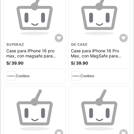
SUPERAZ
GK CASE
Case para iPhone 16 pro
Case para iPhone 16 Pro
max, con magsafe para
Max, con MagSafe para
carga inalámbrica, para
carga inalámbrica, para
S/ 39.90
S/ 39.90
accesorios magnéticos,
accesorios magnéticos,
borde morado
rígido, mate traslúcido negro
Coolbox
Coolbox