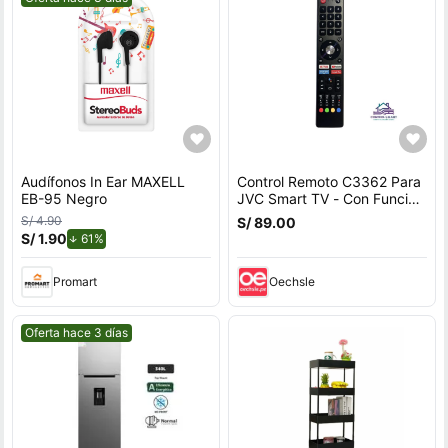
Audífonos In Ear MAXELL
Control Remoto C3362 Para
EB-95 Negro
JVC Smart TV - Con Función
De Voz
S/ 4.90
S/ 89.00
S/ 1.90
de descuento.
61%
Promart
Oechsle
Mejor precio.
Oferta hace 3 días