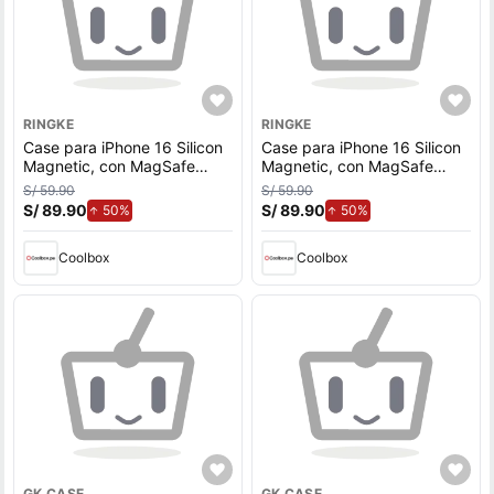
RINGKE
RINGKE
Case para iPhone 16 Silicon
Case para iPhone 16 Silicon
Magnetic, con MagSafe
Magnetic, con MagSafe
para carga inalámbrica, para
para carga inalámbrica, para
S/ 59.90
S/ 59.90
accesorios magnéticos,
accesorios magnéticos, Azul
S/ 89.90
de aumento.
S/ 89.90
de aumento.
50%
50%
Amarillo
Coolbox
Coolbox
GK CASE
GK CASE