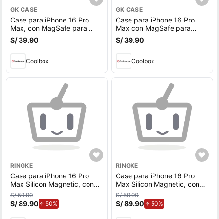
GK CASE
GK CASE
Case para iPhone 16 Pro
Case para iPhone 16 Pro
Max, con MagSafe para
Max con MagSafe para
carga inalámbrica, para
carga inalámbrica, rígido,
S/ 39.90
S/ 39.90
accesorios magnéticos,
morado
rígido, mate traslúcido
blanco
Coolbox
Coolbox
RINGKE
RINGKE
Case para iPhone 16 Pro
Case para iPhone 16 Pro
Max Silicon Magnetic, con
Max Silicon Magnetic, con
MagSafe para carga
MagSafe para carga
S/ 59.90
S/ 59.90
inalámbrica, para accesorios
inalámbrica, para accesorios
S/ 89.90
de aumento.
S/ 89.90
de aumento.
50%
50%
magnéticos, Light Purple
magnéticos, Soft Mint