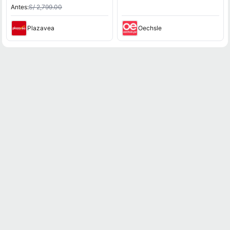
Antes:
S/ 2,799.00
Plazavea
Oechsle