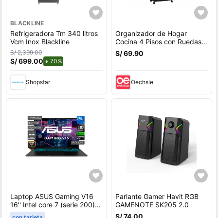
BLACKLINE
Refrigeradora Tm 340 litros
Organizador de Hogar
Vcm Inox Blackline
Cocina 4 Pisos con Ruedas
Negro Verdulero Frutero
S/ 2,399.00
S/ 69.90
S/ 699.00
de descuento.
70%
Shopstar
Oechsle
Laptop ASUS Gaming V16
Parlante Gamer Havit RGB
16'' Intel core 7 (serie 200)
GAMENOTE SK205 2.0
8GB 512GB SSD RTX3050
S/ 74.00
con tarjeta