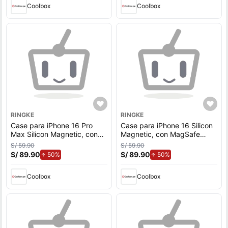
Coolbox
Coolbox
RINGKE
RINGKE
Case para iPhone 16 Pro
Case para iPhone 16 Silicon
Max Silicon Magnetic, con
Magnetic, con MagSafe
MagSafe para carga
para carga inalámbrica, para
S/ 59.90
S/ 59.90
inalámbrica, para accesorios
accesorios magnéticos,
S/ 89.90
de aumento.
S/ 89.90
de aumento.
50%
50%
magnéticos, Pink Sand
Rosado
Coolbox
Coolbox