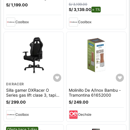
superior, capacidad 15 kg,
512GB SSD, 8GB RAM,
S/ 3,199.00
S/ 1,199.00
negro
Windows 11 Home, gris
S/ 3,139.00
de descuento.
1%
Coolbox
Coolbox
DXRACER
Silla gamer DXRacer O
Molinillo De A/Inox Bambu -
Series gas lift clase 3, tapiz
Tramontina 61652000
cuero pu, máx. 100 kg,
S/ 299.00
S/ 249.00
inclinación 90 - 135°, negro
Coolbox
Oechsle
Mejor precio.
Oferta hace 3 días