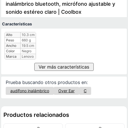
inalámbrico bluetooth, micrófono ajustable y
sonido estéreo claro | Coolbox
Características
Características técnicas
Alto
10.3 cm
Peso
660 g
Ancho
19.5 cm
Color
Negro
Marca
Lenovo
Ver más características
Prueba buscando otros productos en:
audífono inalámbrico
Over Ear
C
Productos relacionados