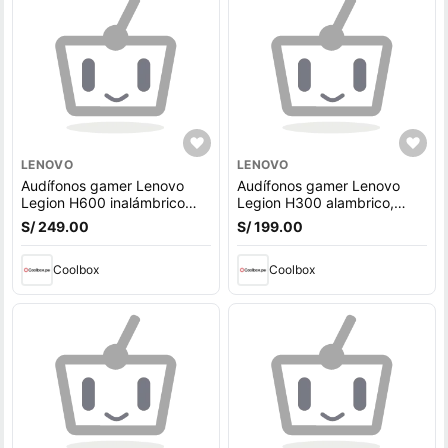
LENOVO
LENOVO
Audífonos gamer Lenovo
Audífonos gamer Lenovo
Legion H600 inalámbrico
Legion H300 alambrico,
bluetooth, micrófono
conexión 3.5 mm/USB,
S/ 249.00
S/ 199.00
ajustable y sonido estéreo
sonido estéreo claro,
claro
micrófono ajustable con
Coolbox
cancelación de ruido
Coolbox