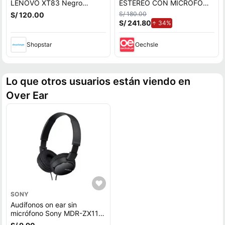
LENOVO XT83 Negro
ESTÉREO CON MICRÓFONO
Sonido HiFi
USB-A
S/ 180.00
S/ 120.00
S/ 241.80
de aumento.
34%
Shopstar
Oechsle
Lo que otros usuarios están viendo en
Over Ear
SONY
Audífonos on ear sin
micrófono Sony MDR-ZX110
diseño plegable giratorio,