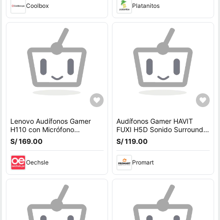
Coolbox
Platanitos
Lenovo Audífonos Gamer
Audífonos Gamer HAVIT
H110 con Micrófono
FUXI H5D Sonido Surround y
Omnidireccional Alámbrico -
Micrófono Desmontable
S/ 169.00
S/ 119.00
GXD1P46879
Oechsle
Promart