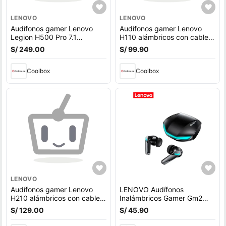
LENOVO
LENOVO
Audífonos gamer Lenovo
Audífonos gamer Lenovo
Legion H500 Pro 7.1
H110 alámbricos con cable
alámbricos, conexión USB,
3.5 mm y micrófono
S/ 249.00
S/ 99.90
sonido envolvente 7.1 y
ajustable, diseño cómodo y
micrófono ajustable
resistente
Coolbox
Coolbox
LENOVO
Audífonos gamer Lenovo
LENOVO Audífonos
H210 alámbricos con cable
Inalámbricos Gamer Gm2
3.5 mm y micrófono
Pro Bluetooth 5.3
S/ 129.00
S/ 45.90
ajustable, diseño cómodo y
resistente