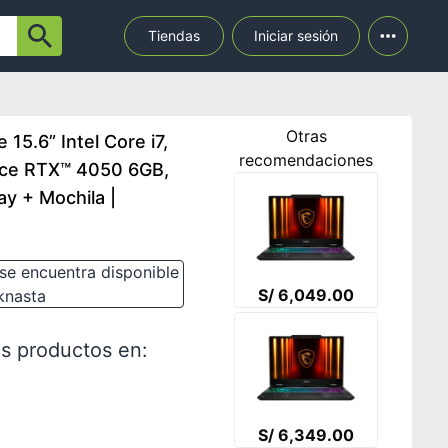
Tiendas
Iniciar sesión
Otras
15.6” Intel Core i7,
recomendaciones
rce RTX™ 4050 6GB,
y + Mochila |
se encuentra disponible
S/ 6,049.00
knasta
s productos en:
S/ 6,349.00