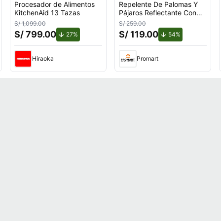
Procesador de Alimentos
Repelente De Palomas Y
KitchenAid 13 Tazas
Pájaros Reflectante Con
Giro Por Viento Para
S/ 1,099.00
S/ 259.00
Exteriores Con Soporte en
S/ 799.00
S/ 119.00
uento.
de descuento.
de descuento.
27%
54%
U
Hiraoka
Promart