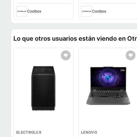
FreeDOS - sin sistema
FreeDOS - sin sistema
operativo
operativo, negro
Coolbox
Coolbox
Lo que otros usuarios están viendo en Ot
ELECTROLUX
LENOVO