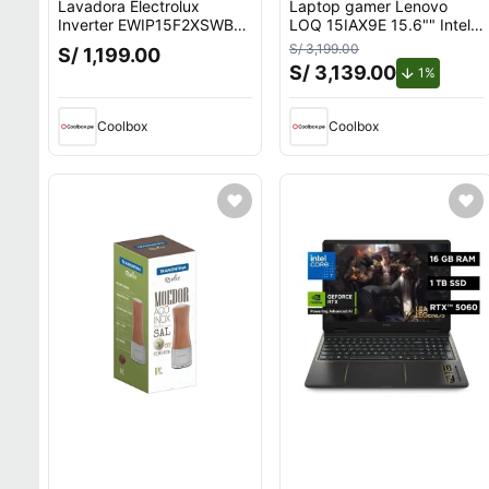
Lavadora Electrolux
Laptop gamer Lenovo
Inverter EWIP15F2XSWB
LOQ 15IAX9E 15.6"" Intel
carga superior, capacidad
Core i5, 512GB SSD, 8GB
S/ 3,199.00
S/ 1,199.00
15 kg, negro
RAM, Windows 11 Home,
S/ 3,139.00
de descu
1%
gris
Coolbox
Coolbox