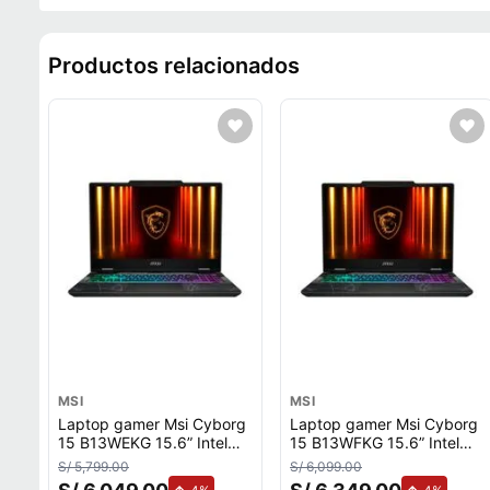
Productos relacionados
MSI
MSI
Laptop gamer Msi Cyborg
Laptop gamer Msi Cyborg
15 B13WEKG 15.6” Intel
15 B13WFKG 15.6” Intel
Core i7, 512GB SSD, 16B
Core i7, 512GB SSD, 16B
S/ 5,799.00
S/ 6,099.00
RAM, GeForce RTX™ 5050,
RAM, GeForce RTX™ 5060,
de aumento.
de aume