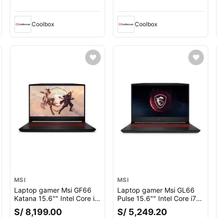
RTX 3060 6GB, Win11
RTX 4050 6GB, Win11, gris
Home, negro
Coolbox
Coolbox
MSI
MSI
Laptop gamer Msi GF66
Laptop gamer Msi GL66
Katana 15.6"" Intel Core i7
Pulse 15.6"" Intel Core i7
11va Gen-11800H, 512GB
11va Gen-11800H, 512GB
S/ 8,199.00
S/ 5,249.20
SSD, 16GB RAM, GeForce
SSD, 16GB RAM, GeForce