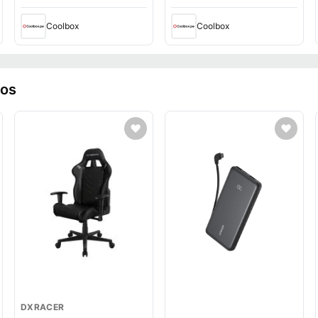
RTX3060 6GB, FreeDOS -
RTX 3050, FreeDOS - sin
sin sistema operativo
sistema operativo
Coolbox
Coolbox
(reempacado)
ros
DXRACER