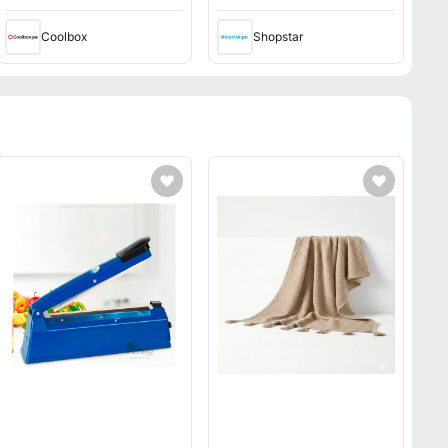
RTX 4050, Win11, gris
Negro
Coolbox
Shopstar