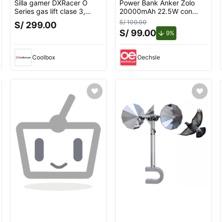
Silla gamer DXRacer O
Power Bank Anker Zolo
Series gas lift clase 3,
20000mAh 22.5W con
tapiz cuero pu, máx. 100
Cable USB-C Integrado
S/ 109.00
S/ 299.00
kg, inclinación 90 - 135°,
Negro
S/ 99.00
ento.
de descuento.
9%
negro
Coolbox
Oechsle