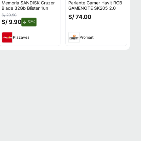
Memoria SANDISK Cruzer
Parlante Gamer Havit RGB
Blade 32Gb Blíster 1un
GAMENOTE SK205 2.0
S/ 20.90
S/ 74.00
S/ 9.90
de descuento.
52%
Plazavea
Promart