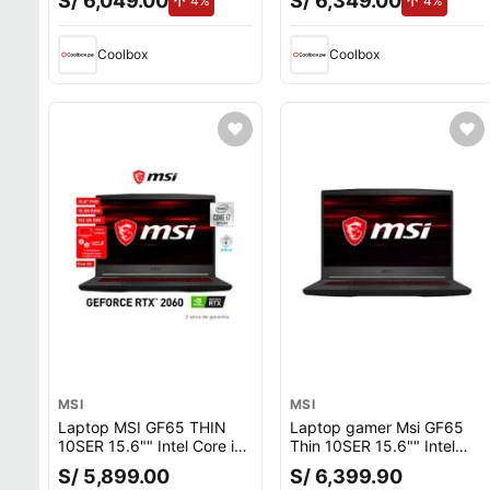
S/ 6,049.00
S/ 6,349.00
4%
4%
Win11 Home, translucent
Win11 Home, translucent
black
black
Coolbox
Coolbox
MSI
MSI
Laptop MSI GF65 THIN
Laptop gamer Msi GF65
10SER 15.6"" Intel Core i7
Thin 10SER 15.6"" Intel
10750H, 512GB SSD, 16GB
Core i7, 512GB SSD, 16GB
S/ 5,899.00
S/ 6,399.90
RAM, GeForce RTX 2060,
RAM, GeForce RTX 2060,