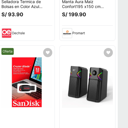
Selladora Termica de
Manta Aura Maiz
Bolsas en Color Azul
Confort195 x150 cm
Y+Agendita
Zalmohadas
S/ 93.90
S/ 199.90
Oechsle
Promart
Mejor precio.
Oferta