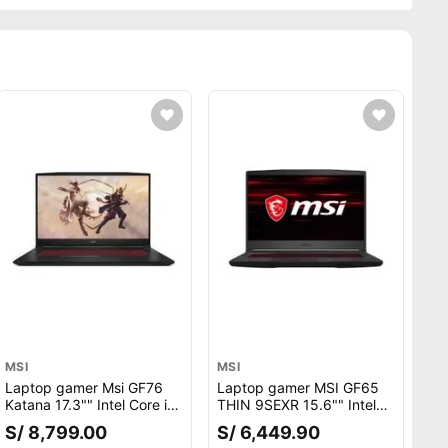
MSI
MSI
Laptop gamer Msi GF76
Laptop gamer MSI GF65
Katana 17.3"" Intel Core i7
THIN 9SEXR 15.6"" Intel
12va Gen-12700H, 512GB
Core i7 Coffee Lake,
S/ 8,799.00
S/ 6,449.90
SSD, 8GB RAM, GeForce
512GB SSD, 16GB RAM,