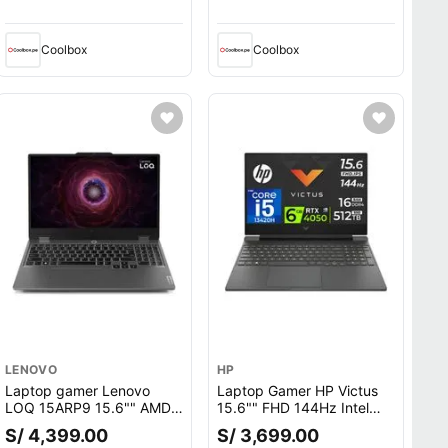
RTX 3060 6GB, Win11
GeForce RTX 2060 6GB,
Home, negro
Win10 Home
Coolbox
Coolbox
LENOVO
HP
Laptop gamer Lenovo
Laptop Gamer HP Victus
LOQ 15ARP9 15.6"" AMD
15.6"" FHD 144Hz Intel
Ryzen 7-7435HS, 512GB
Core i5 NVIDIA GeForce
S/ 4,399.00
S/ 3,699.00
SSD, 12GB RAM, GeForce
RTX 4050 16GB RAM