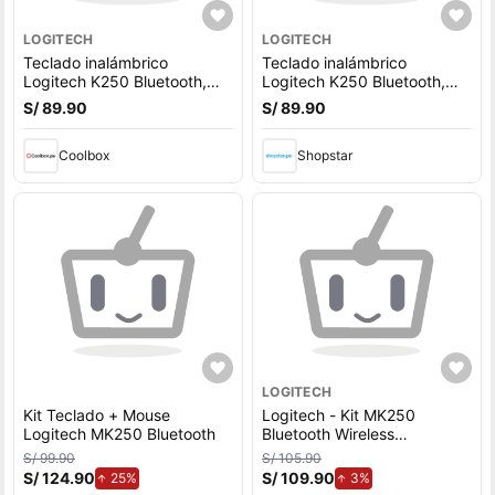
LOGITECH
LOGITECH
Teclado inalámbrico
Teclado inalámbrico
Logitech K250 Bluetooth,
Logitech K250 Bluetooth,
membrana, español, negro
membrana, español, negro
S/ 89.90
S/ 89.90
Coolbox
Shopstar
LOGITECH
Kit Teclado + Mouse
Logitech - Kit MK250
Logitech MK250 Bluetooth
Bluetooth Wireless
(Teclado+Mouse)
S/ 99.90
S/ 105.90
S/ 124.90
de aumento.
S/ 109.90
de aumento.
25%
3%