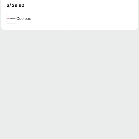
25600 dpi, 6 botones, luces
S/ 29.90
RGB
Coolbox