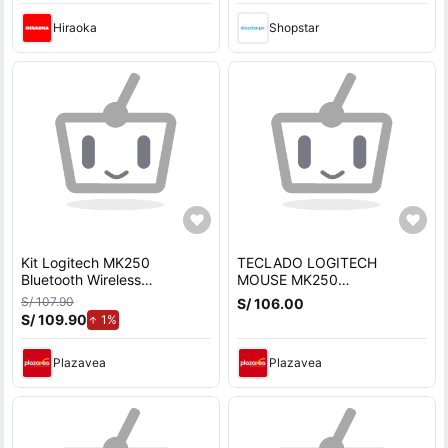
Hiraoka
Shopstar
Kit Logitech MK250
TECLADO LOGITECH
Bluetooth Wireless
MOUSE MK250
(Teclado+Mouse)
BLUETOOTH NEGRO
S/ 107.90
S/ 106.00
S/ 109.90
de aumento.
1%
Plazavea
Plazavea