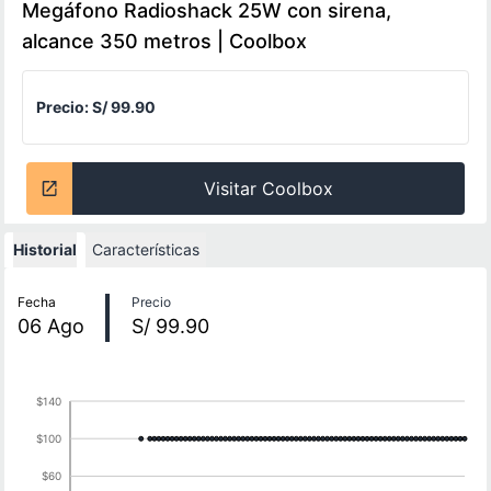
Megáfono Radioshack 25W con sirena,
alcance 350 metros | Coolbox
Precio:
S/ 99.90
Visitar Coolbox
Historial
Características
Historial de precios
Fecha
Precio
06
Ago
S/ 99.90
$140
$100
$60