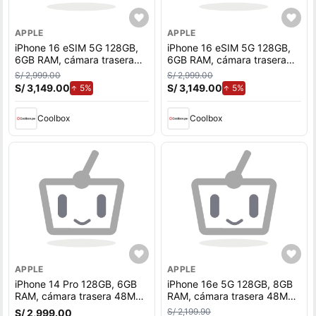
APPLE
APPLE
iPhone 16 eSIM 5G 128GB,
iPhone 16 eSIM 5G 128GB,
6GB RAM, cámara trasera
6GB RAM, cámara trasera
48MP y frontal 12MP,
48MP y frontal 12MP,
S/ 2,999.00
S/ 2,999.00
pantalla 6.1"", blanco
pantalla 6.1"", negro
S/ 3,149.00
de aumento.
S/ 3,149.00
de aumento.
5%
5%
Coolbox
Coolbox
APPLE
APPLE
iPhone 14 Pro 128GB, 6GB
iPhone 16e 5G 128GB, 8GB
RAM, cámara trasera 48MP
RAM, cámara trasera 48MP
y frontal 12MP, 6.1"", negro
y frontal 12MP, 6.1"", negro
S/ 2,199.90
S/ 2,999.00