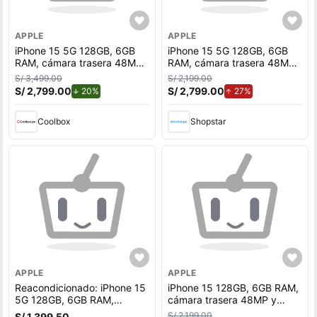
APPLE
APPLE
iPhone 15 5G 128GB, 6GB
iPhone 15 5G 128GB, 6GB
RAM, cámara trasera 48MP
RAM, cámara trasera 48MP
y frontal 12MP, 6.1"", azul
y frontal 12MP, 6.1"", azul
S/ 3,499.00
S/ 2,199.00
S/ 2,799.00
de descuento.
S/ 2,799.00
de aumento.
20%
27%
Coolbox
Shopstar
APPLE
APPLE
Reacondicionado: iPhone 15
iPhone 15 128GB, 6GB RAM,
5G 128GB, 6GB RAM,
cámara trasera 48MP y
cámara trasera 48MP y
frontal 12MP, 6.1"", rosado
S/ 2,199.00
S/ 1,399.50