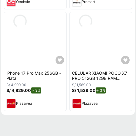
Oechsle
Promart
iPhone 17 Pro Max 256GB -
CELULAR XIAOMI POCO X7
Plata
PRO 512GB 12GB RAM
NEGRO
S/ 4,999.00
S/ 1,589.00
S/ 4,829.00
de descuento.
S/ 1,539.00
de descuento.
3%
3%
Plazavea
Plazavea