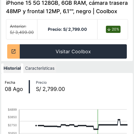
iPhone 15 5G 128GB, 6GB RAM, cámara trasera
48MP y frontal 12MP, 6.1"", negro | Coolbox
Anterior:
Precio:
S/ 2,799.00
20%
S/ 3,499.00
Visitar Coolbox
Historial
Características
Historial de precios
Fecha
Precio
08
Ago
S/ 2,799.00
$4899
$3850
$2750
$1650