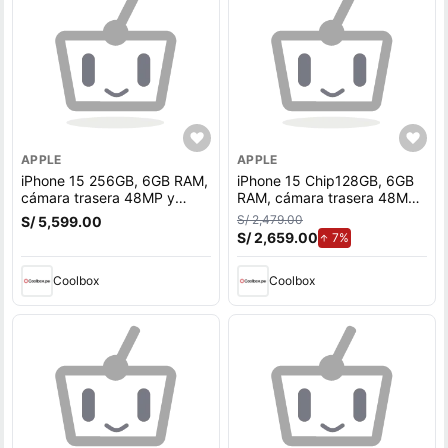
APPLE
APPLE
iPhone 15 256GB, 6GB RAM,
iPhone 15 Chip128GB, 6GB
cámara trasera 48MP y
RAM, cámara trasera 48MP
frontal 12MP, 6.1"", negro
y frontal 12MP, 6.1"", negro
S/ 2,479.00
S/ 5,599.00
S/ 2,659.00
de aumento.
7%
Coolbox
Coolbox