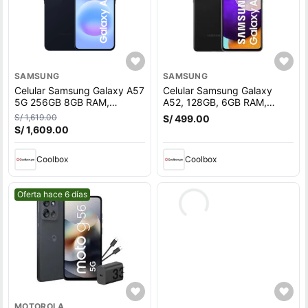
SAMSUNG
SAMSUNG
Celular Samsung Galaxy A57
Celular Samsung Galaxy
5G 256GB 8GB RAM,
A52, 128GB, 6GB RAM,
cámara trasera 50MP y
cámara trasera 64MP y
S/ 1,619.00
S/ 499.00
frontal 12MP, 6.7"", azul
frontal 32MP, 6.5"",
S/ 1,609.00
oscuro
Snapdragon, negro
Coolbox
Coolbox
Mejor precio.
Oferta hace 6 días
MOTOROLA