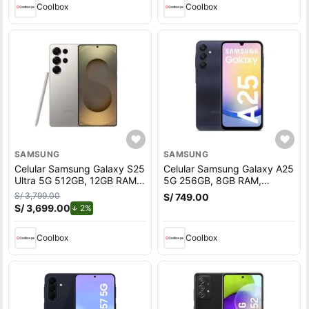
Coolbox
Coolbox
SAMSUNG
SAMSUNG
Celular Samsung Galaxy S25
Celular Samsung Galaxy A25
Ultra 5G 512GB, 12GB RAM,
5G 256GB, 8GB RAM,
cámara trasera 200MP y
cámara trasera 50MP y
S/ 3,799.00
S/ 749.00
frontal 12MP, pantalla 6.9"",
frontal 13MP, 6.5"", negro
S/ 3,699.00
de descuento.
2%
titanium gray
Coolbox
Coolbox