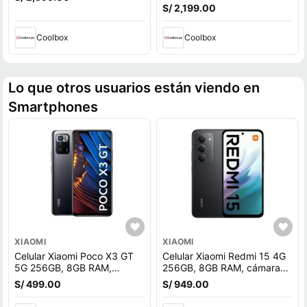
S/ 2,199.00
Coolbox
Coolbox
Lo que otros usuarios están viendo en
Smartphones
XIAOMI
XIAOMI
Celular Xiaomi Poco X3 GT
Celular Xiaomi Redmi 15 4G
5G 256GB, 8GB RAM,
256GB, 8GB RAM, cámara
cámara trasera 64MP y
trasera 50 MP y frontal 8MP,
S/ 499.00
S/ 949.00
frontal 16MP, 6.6"", negro
6.9"", negro