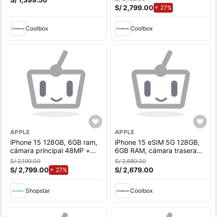
frontal 12MP, 6.1"", negro
S/ 2,799.00
de aumento.
27%
Coolbox
Coolbox
APPLE
APPLE
iPhone 15 128GB, 6GB ram,
iPhone 15 eSIM 5G 128GB,
cámara principal 48MP +
6GB RAM, cámara trasera
12MP, frontal 12MP, 6.1"",
48MP y frontal 12MP, 6.1"",
S/ 2,199.00
S/ 2,689.00
negro
iOS, sky blue
S/ 2,799.00
de aumento.
S/ 2,679.00
27%
Shopstar
Coolbox