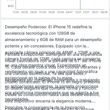
$550
11/05
20/05
29/05
07/06
16/06
25/06
04/07
13/07
21/07
30/07
08/08
Desempeño Poderoso: El iPhone 15 redefine la
excelencia tecnológica con 128GB de
almacenamiento y 6GB de RAM para un desempeño
potente y sin concesiones. Equipado con la
avanzada cámara principal de 48MP + 12MP y una
Pantalla Excepcional: Sumérgete en una experiencia
cámara frontal de 12MP, cada captura se convierte
visual cautivadora con la pantalla de 6.1” del iPhone
en una obra maestra visual. Experimenta un
15. Cada detalle cobra vida con colores vibrantes y
rendimiento sin igual y una capacidad fotográfica
una claridad asombrosa. Ya sea que estés
excepcional en la palma de tu mano.
navegando por contenido multimedia o trabajando
Diseño Sofisticado: El iPhone 15 en negro presenta
en aplicaciones exigentes, la pantalla proporciona
un diseño elegante que combina forma y función.
una plataforma impresionante que se adapta a tus
Desde su construcción hasta cada detalle estético,
necesidades.
este dispositivo encarna la elegancia moderna.
Descubre la convergencia de la innovación
Contenido del empaque: El producto no incluye