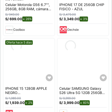
Celular Motorola G56 6.7"",
IPHONE 17 DE 256GB CHIP
256GB, 8GB RAM, cámara
FISICO - AZUL
trasera 50MP y frontal
S/ 949.00
S/ 3,479.00
32MP, azul marino
S/ 699.00
de descuento.
S/ 3,349.00
de descuento.
26%
3%
Coolbox
Oechsle
Mejor precio.
Oferta hace 5 días
IPHONE 15 128GB APPLE
Celular SAMSUNG Galaxy
NEGRO
S26 Ultra 5G 12GB 256GB
REACONDICIONADO
Azul
S/ 1,989.00
S/ 9,999.00
S/ 1,939.00
de descuento.
S/ 3,999.00
de descuento.
2%
60%