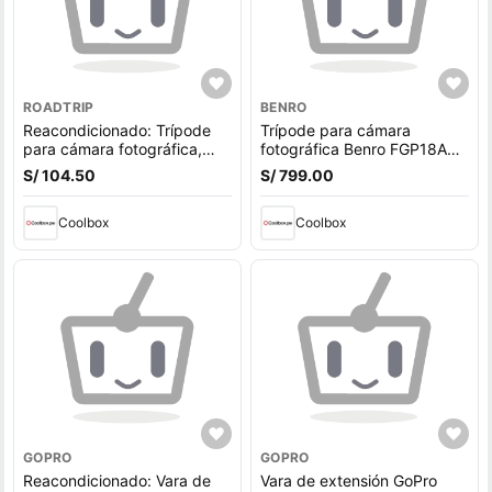
ROADTRIP
BENRO
Reacondicionado: Trípode
Trípode para cámara
para cámara fotográfica,
fotográfica Benro FGP18AB1,
altura de 66 cm - 167 cm
altura de 46 cm - 164 cm,
S/ 104.50
S/ 799.00
compatible con Nikon,
cabezal giratorio 360°,
Canon, Sony, 360°, aluminio,
aleación de magnesio y
carga máx. 3 kg
Coolbox
aluminio, carga máx. 8 kg, n
Coolbox
GOPRO
GOPRO
Reacondicionado: Vara de
Vara de extensión GoPro