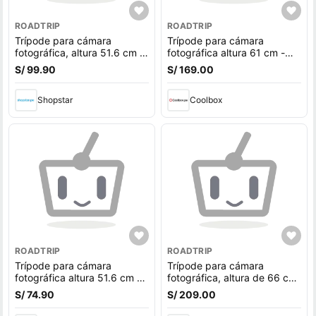
ROADTRIP
ROADTRIP
Trípode para cámara
Trípode para cámara
fotográfica, altura 51.6 cm -
fotográfica altura 61 cm -
136 cm, compatible con
156 cm, compatible con
S/ 99.90
S/ 169.00
Nikon, Canon, Sony, cabezal
Nikon, Canon, Sony, cabezal
giratorio 360°, aluminio,
giratorio 360°, aluminio,
carga máx. 3 kg
Shopstar
carga máx. 3 kg
Coolbox
ROADTRIP
ROADTRIP
Trípode para cámara
Trípode para cámara
fotográfica altura 51.6 cm -
fotográfica, altura de 66 cm
136 cm compatible con
- 167 cm, compatible con
S/ 74.90
S/ 209.00
Nikon, Canon, Sony, 360°,
Nikon, Canon, Sony, cabezal
aluminio, carga máx. 3 kg
giratorio 360°, aluminio,