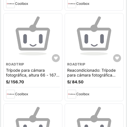
(reempacado)
Coolbox
carga máx. 3 kg
Coolbox
ROADTRIP
ROADTRIP
Trípode para cámara
Reacondicionado: Trípode
fotográfica, altura 66 - 167
para cámara fotográfica
cm, compatible con Nikon,
altura 61 cm - 156 cm,
S/ 156.70
S/ 84.50
Canon, Sony, cabezal
cabezal giratorio 360°,
giratorio 360°, aluminio,
carga máx. 3 kg
carga máx. 3 kg
Coolbox
Coolbox
(reempacado)