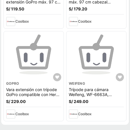
extensión GoPro máx. 97 cm
máx. 97 cm cabezal
cabezal giratorio 360°,
giratorio 360°, sumergible,
S/ 119.50
S/ 179.20
sumergible, negro
negro (reempacado)
Coolbox
Coolbox
GOPRO
WEIFENG
Vara extensión con trípode
Trípode para cámara
GoPro compatible con Hero
Weifeng, WF-6663A,
10, Hero 9, Hero 8, Hero 7,
aluminio resistente, cabezal
S/ 229.00
S/ 249.00
máx 56 cm, cabezal
giratorio 360°, estabilidad
giratorio 360°, negro
profesional
Coolbox
Coolbox