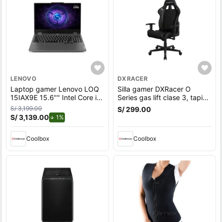
LENOVO
DXRACER
Laptop gamer Lenovo LOQ
Silla gamer DXRacer O
15IAX9E 15.6"" Intel Core i5,
Series gas lift clase 3, tapiz
512GB SSD, 8GB RAM,
cuero pu, máx. 100 kg,
S/ 3,199.00
S/ 299.00
Windows 11 Home, gris
inclinación 90 - 135°, negro
S/ 3,139.00
de descuento.
1%
Coolbox
Coolbox