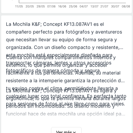
11/05
20/05
29/05
07/06
16/06
25/06
04/07
13/07
21/07
30/07
08/08
La Mochila K&F; Concept KF13.087AV1 es el
compañero perfecto para fotógrafos y aventureros
que necesitan llevar su equipo de forma segura y
organizada. Con un diseño compacto y resistente,
esta mochila está especialmente diseñada para
Cuenta con múltiples compartimentos internos y
transportar cámaras, lentes y otros accesorios
externos, lo que permite organizar y acceder
fotográficos de manera cómoda y segura.
fácilmente a tus pertenencias. Además, su material
resistente a la intemperie garantiza la protección de
tu equipo contra el clima, permitiéndote llevarla a
La Mochila K&F; Concept KF13.087AV1 es ligera y
cualquier lugar con total confianza. Es perfecta tanto
ergonómica, lo que te permite llevarla durante largos
para sesiones de fotos al aire libre como para viajes.
periodos sin incomodidad. Su diseño moderno y
funcional hace de esta mochila una opción ideal para
fotógrafos que necesitan un acceso rápido y seguro
a su equipo sin sacrificar la comodidad ni la
Ver más