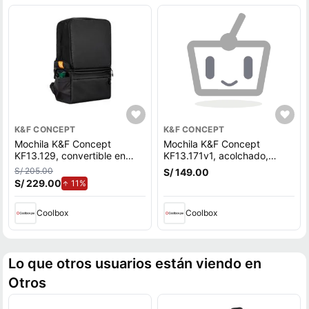
K&F CONCEPT
K&F CONCEPT
Mochila K&F Concept
Mochila K&F Concept
KF13.129, convertible en
KF13.171v1, acolchado,
maletín, negro
bolso cruzado, rosado
S/ 205.00
S/ 149.00
S/ 229.00
de aumento.
11%
Coolbox
Coolbox
Lo que otros usuarios están viendo en
Otros