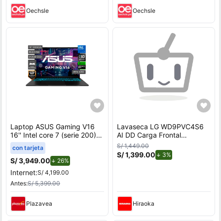
Oechsle
Oechsle
Laptop ASUS Gaming V16
Lavaseca LG WD9PVC4S6
16'' Intel core 7 (serie 200)
AI DD Carga Frontal
8GB 512GB SSD RTX3050
9kg/5kg
S/ 1,449.00
con tarjeta
V3607VJ-TK286W
S/ 1,399.00
de descuento.
3%
S/ 3,949.00
de descuento.
26%
Internet:
S/ 4,199.00
Antes:
S/ 5,399.00
Plazavea
Hiraoka