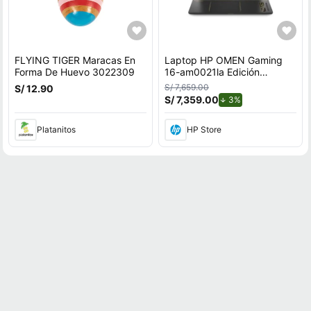
FLYING TIGER Maracas En
Laptop HP OMEN Gaming
Forma De Huevo 3022309
16-am0021la Edición
League of Legends, Intel
S/ 7,659.00
S/ 12.90
Core i7, 16 GB RAM, GPU
S/ 7,359.00
de descuento.
3%
NVIDIA GeForce RTX™ 5060
, 1 TB SSD, 16"" a 240 Hz,
Platanitos
HP Store
Windows 11 Home con
teclado en Inglés