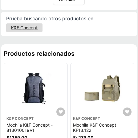
protección.
Prueba buscando otros productos en:
K&F Concept
Productos relacionados
K&F CONCEPT
K&F CONCEPT
Mochila K&F Concept -
Mochila K&F Concept
813010019V1
KF13.122
S/ 259.00
S/ 279.00