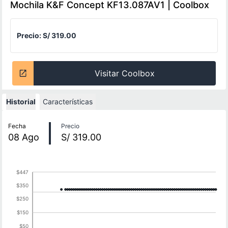
Mochila K&F Concept KF13.087AV1 | Coolbox
Precio:
S/ 319.00
Visitar Coolbox
Historial
Características
Historial de precios
Fecha
Precio
08
Ago
S/ 319.00
$447
$350
$250
$150
$50