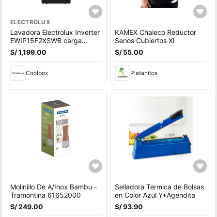
ELECTROLUX
Lavadora Electrolux Inverter
KAMEX Chaleco Reductor
EWIP15F2XSWB carga
Senos Cubiertos Xl
superior, capacidad 15 kg,
S/ 1,199.00
S/ 55.00
negro
Coolbox
Platanitos
Molinillo De A/Inox Bambu -
Selladora Termica de Bolsas
Tramontina 61652000
en Color Azul Y+Agendita
S/ 249.00
S/ 93.90