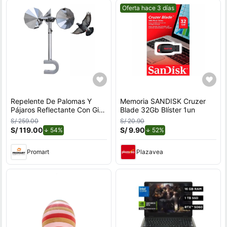
Mejor precio.
Oferta hace 3 días
Repelente De Palomas Y
Memoria SANDISK Cruzer
Pájaros Reflectante Con Giro
Blade 32Gb Blíster 1un
Por Viento Para Exteriores
S/ 259.00
S/ 20.90
Con Soporte en U
S/ 119.00
de descuento.
S/ 9.90
de descuento.
54%
52%
Promart
Plazavea