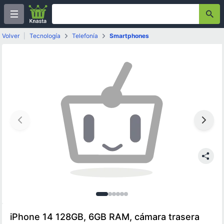
Volver
|
Tecnología
Telefonía
Smartphones
Imagen
Imagen
Imagen
Imagen
Imagen
Imagen
1
de
2
3
de
6
4
de
5
de
6
de
6
de
6
6
6
6
iPhone 14 128GB, 6GB RAM, cámara trasera