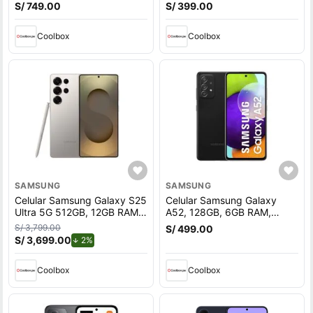
cámara trasera 50MP y
cámara trasera 64MP y
S/ 749.00
S/ 399.00
frontal 13MP, 6.5"", negro
frontal 13MP, 6.43"", gris
Coolbox
Coolbox
SAMSUNG
SAMSUNG
Celular Samsung Galaxy S25
Celular Samsung Galaxy
Ultra 5G 512GB, 12GB RAM,
A52, 128GB, 6GB RAM,
cámara trasera 200MP y
cámara trasera 64MP y
S/ 3,799.00
S/ 499.00
frontal 12MP, pantalla 6.9"",
frontal 32MP, 6.5"",
S/ 3,699.00
de descuento.
2%
titanium gray
Snapdragon, negro
Coolbox
Coolbox