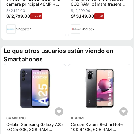
cámara principal 48MP +
6GB RAM, cámara trasera
12MP, frontal 12MP, 6.1"",
48MP y frontal 12MP,
S/ 2,199.00
S/ 2,999.00
negro
pantalla 6.1"", negro
S/ 2,799.00
de aumento.
S/ 3,149.00
de aumento.
27%
5%
Shopstar
Coolbox
Lo que otros usuarios están viendo en
Smartphones
SAMSUNG
XIAOMI
Celular Samsung Galaxy A25
Celular Xiaomi Redmi Note
5G 256GB, 8GB RAM,
10S 64GB, 6GB RAM,