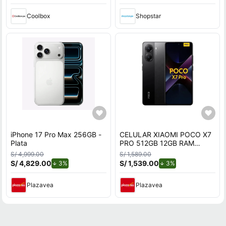
Coolbox
Shopstar
iPhone 17 Pro Max 256GB -
CELULAR XIAOMI POCO X7
Plata
PRO 512GB 12GB RAM
NEGRO
S/ 4,999.00
S/ 1,589.00
S/ 4,829.00
de descuento.
S/ 1,539.00
de descuento.
3%
3%
Plazavea
Plazavea