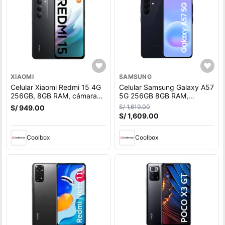
XIAOMI
SAMSUNG
Celular Xiaomi Redmi 15 4G
Celular Samsung Galaxy A57
256GB, 8GB RAM, cámara
5G 256GB 8GB RAM,
trasera 50 MP y frontal 8MP,
cámara trasera 50MP y
S/ 1,619.00
S/ 949.00
6.9"", negro
frontal 12MP, 6.7"", azul
S/ 1,609.00
oscuro
Coolbox
Coolbox