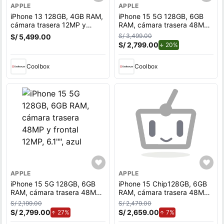
APPLE
APPLE
iPhone 13 128GB, 4GB RAM,
iPhone 15 5G 128GB, 6GB
cámara trasera 12MP y
RAM, cámara trasera 48MP
frontal 12MP, 6.1"", negro
y frontal 12MP, 6.1"", azul
S/ 3,499.00
S/ 5,499.00
S/ 2,799.00
de descuento.
20%
Coolbox
Coolbox
APPLE
APPLE
iPhone 15 5G 128GB, 6GB
iPhone 15 Chip128GB, 6GB
RAM, cámara trasera 48MP
RAM, cámara trasera 48MP
y frontal 12MP, 6.1"", azul
y frontal 12MP, 6.1"", negro
S/ 2,199.00
S/ 2,479.00
S/ 2,799.00
de aumento.
S/ 2,659.00
de aumento.
27%
7%