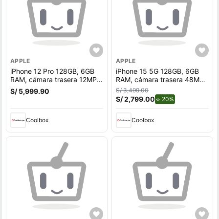
APPLE
APPLE
iPhone 12 Pro 128GB, 6GB
iPhone 15 5G 128GB, 6GB
RAM, cámara trasera 12MP y
RAM, cámara trasera 48MP
frontal 12MP, 6.1"", grafito
y frontal 12MP, 6.1"", negro
S/ 3,499.00
S/ 5,999.90
S/ 2,799.00
de descuento.
20%
Coolbox
Coolbox