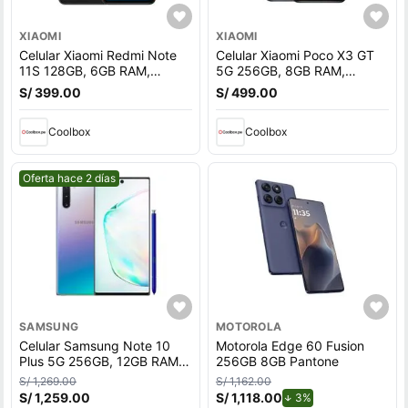
XIAOMI
XIAOMI
Celular Xiaomi Redmi Note
Celular Xiaomi Poco X3 GT
11S 128GB, 6GB RAM,
5G 256GB, 8GB RAM,
cámara trasera 108MP y
cámara trasera 64MP y
S/ 399.00
S/ 499.00
frontal 16MP, 6.43"", gris
frontal 16MP, 6.6"", negro
Coolbox
Coolbox
Mejor precio.
Oferta hace 2 días
SAMSUNG
MOTOROLA
Celular Samsung Note 10
Motorola Edge 60 Fusion
Plus 5G 256GB, 12GB RAM,
256GB 8GB Pantone
cámara trasera 12MP, frontal
S/ 1,269.00
S/ 1,162.00
10MP, 6.8"", AuroraGlow
S/ 1,259.00
S/ 1,118.00
de descuento.
3%