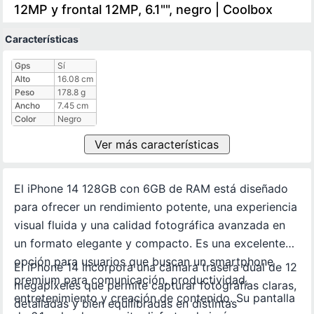
12MP y frontal 12MP, 6.1"", negro | Coolbox
Características
Características técnicas
Gps
Sí
Alto
16.08 cm
Peso
178.8 g
Ancho
7.45 cm
Color
Negro
Ver más características
El iPhone 14 128GB con 6GB de RAM está diseñado
para ofrecer un rendimiento potente, una experiencia
visual fluida y una calidad fotográfica avanzada en
un formato elegante y compacto. Es una excelente
opción para usuarios que buscan un smartphone
El iPhone 14 incorpora una cámara trasera dual de 12
premium para comunicación, productividad,
megapíxeles que permite capturar fotografías claras,
entretenimiento y creación de contenido. Su pantalla
detalladas y bien equilibradas en distintas