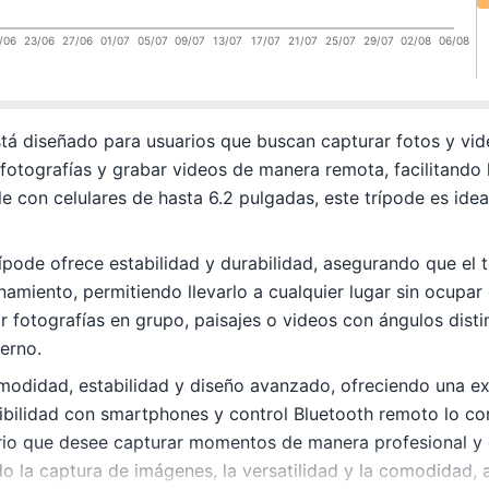
/06
23/06
27/06
01/07
05/07
09/07
13/07
17/07
21/07
25/07
29/07
02/08
06/08
stá diseñado para usuarios que buscan capturar fotos y vi
fotografías y grabar videos de manera remota, facilitand
 con celulares de hasta 6.2 pulgadas, este trípode es ideal
trípode ofrece estabilidad y durabilidad, asegurando que el
namiento, permitiendo llevarlo a cualquier lugar sin ocup
rar fotografías en grupo, paisajes o videos con ángulos dis
erno.
modidad, estabilidad y diseño avanzado, ofreciendo una ex
tibilidad con smartphones y control Bluetooth remoto lo co
ario que desee capturar momentos de manera profesional y ef
o la captura de imágenes, la versatilidad y la comodidad,