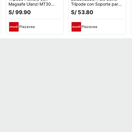
Magsafe Ulanzi MT30
Trípode con Soporte para
ideal para cámaras y
Celular JC-27 Bluetooth
S/ 99.90
S/ 53.80
celulares
Plazavea
Plazavea