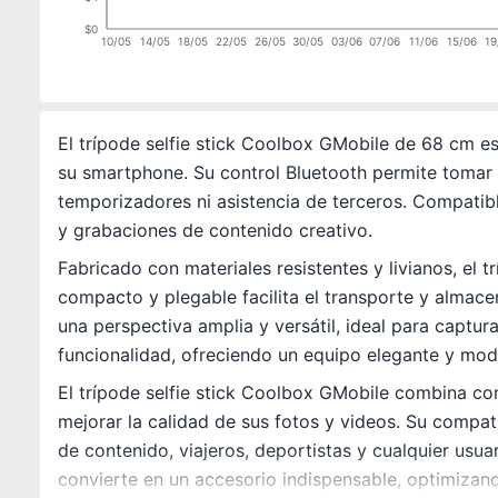
$0
10/05
14/05
18/05
22/05
26/05
30/05
03/06
07/06
11/06
15/06
19
El trípode selfie stick Coolbox GMobile de 68 cm e
su smartphone. Su control Bluetooth permite tomar 
temporizadores ni asistencia de terceros. Compatible
y grabaciones de contenido creativo.
Fabricado con materiales resistentes y livianos, el 
compacto y plegable facilita el transporte y almace
una perspectiva amplia y versátil, ideal para captu
funcionalidad, ofreciendo un equipo elegante y mod
El trípode selfie stick Coolbox GMobile combina co
mejorar la calidad de sus fotos y videos. Su compa
de contenido, viajeros, deportistas y cualquier usu
convierte en un accesorio indispensable, optimizand