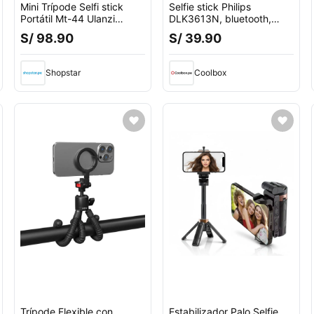
Mini Trípode Selfi stick
Selfie stick Philips
Portátil Mt-44 Ulanzi
DLK3613N, bluetooth,
Celulares Cámaras
hasta 77.5cm, aluminio,
S/ 98.90
S/ 39.90
negro
Shopstar
Coolbox
Trípode Flexible con
Estabilizador Palo Selfie