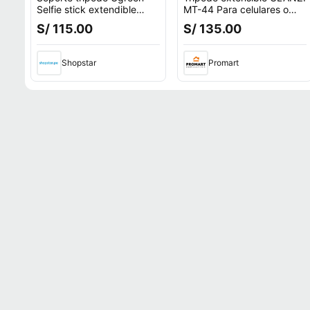
Selfie stick extendible
MT-44 Para celulares o
Bluetooth para celular
cámaras de hasta 1Kg
S/ 115.00
S/ 135.00
LP586 15062
Shopstar
Promart