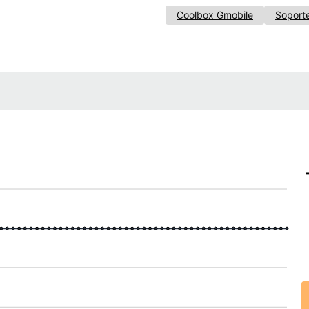
Coolbox Gmobile
Soporte
e
e
de
4
4
4