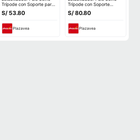
Trípode con Soporte para
Trípode con Soporte
Celular JC-27 Bluetooth
Magnético para Celular
S/ 53.80
S/ 80.80
P15 MINI
Plazavea
Plazavea