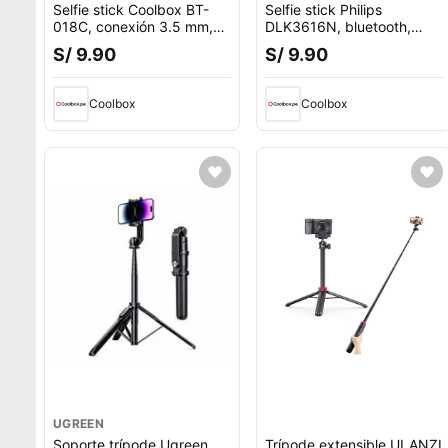
Selfie stick Coolbox BT-
Selfie stick Philips
018C, conexión 3.5 mm,
DLK3616N, bluetooth,
80 cm, plateado
hasta 74cm, base trípode,
S/ 9.90
S/ 9.90
control remoto y flash,
aluminio, negro
Coolbox
Coolbox
UGREEN
Soporte trípode Ugreen
Trípode extensible ULANZI