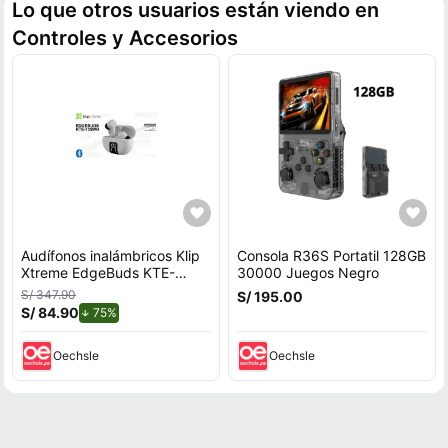
Lo que otros usuarios están viendo en
Controles y Accesorios
Audífonos inalámbricos Klip
Consola R36S Portatil 128GB
Xtreme EdgeBuds KTE-
30000 Juegos Negro
755WH
S/ 347.90
S/ 195.00
S/ 84.90
de descuento.
75%
Oechsle
Oechsle