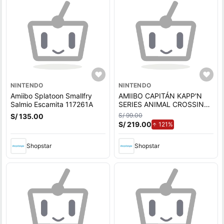
NINTENDO
NINTENDO
Amiibo Splatoon Smallfry
AMIIBO CAPITÁN KAPP'N
Salmio Escamita 117261A
SERIES ANIMAL CROSSING
NINTENDO SWITCH
S/ 99.00
S/ 135.00
S/ 219.00
de aumento.
121%
Shopstar
Shopstar