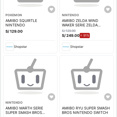
POKEMON
NINTENDO
AMIIBO SQUIRTLE
AMIIBO ZELDA WIND
NINTENDO
WAKER SERIE ZELDA
NINTENDO SWITCH
S/ 129.90
S/ 129.00
S/ 249.00
de aumento.
91%
Shopstar
Shopstar
NINTENDO
AMIIBO MARTH SERIE
AMIIBO RYU SUPER SMASH
SUPER SMASH BROS
BROS NINTENDO SWITCH
NINTENDO SWITCH