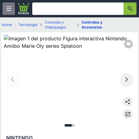
Consolas y
Controles y
Volver
|
Tecnología
Videojuegos
Accesorios
Imagen
Imagen
1
de
2
de
2
2
NINTENDO