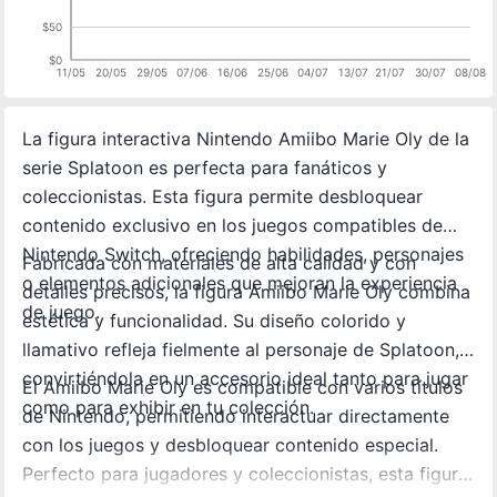
$50
$0
11/05
20/05
29/05
07/06
16/06
25/06
04/07
13/07
21/07
30/07
08/08
La figura interactiva Nintendo Amiibo Marie Oly de la
serie Splatoon es perfecta para fanáticos y
coleccionistas. Esta figura permite desbloquear
contenido exclusivo en los juegos compatibles de
Nintendo Switch, ofreciendo habilidades, personajes
Fabricada con materiales de alta calidad y con
o elementos adicionales que mejoran la experiencia
detalles precisos, la figura Amiibo Marie Oly combina
de juego.
estética y funcionalidad. Su diseño colorido y
llamativo refleja fielmente al personaje de Splatoon,
convirtiéndola en un accesorio ideal tanto para jugar
El Amiibo Marie Oly es compatible con varios títulos
como para exhibir en tu colección.
de Nintendo, permitiendo interactuar directamente
con los juegos y desbloquear contenido especial.
Perfecto para jugadores y coleccionistas, esta figura