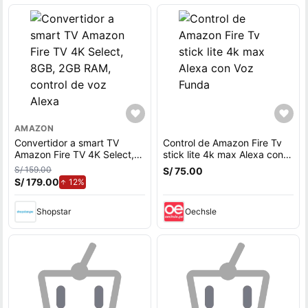
AMAZON
Convertidor a smart TV
Control de Amazon Fire Tv
Amazon Fire TV 4K Select,
stick lite 4k max Alexa con
8GB, 2GB RAM, control de
Voz Funda
S/ 159.00
S/ 75.00
voz Alexa
S/ 179.00
de aumento.
12%
Shopstar
Oechsle