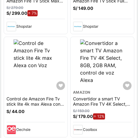
Amazon Fire TV Stick Max
Amazon Fire TV Stick Full
4K, control de voz Alexa
HD, control de voz Alexa
S/ 279.00
S/ 149.00
S/ 299.00
de aumento.
7%
Shopstar
Shopstar
AMAZON
Control de Amazon Fire Tv
Convertidor a smart TV
stick lite 4k max Alexa con
Amazon Fire TV 4K Select,
Voz
8GB, 2GB RAM, control de
S/ 159.00
S/ 44.00
voz Alexa
S/ 179.00
de aumento.
12%
Oechsle
Coolbox