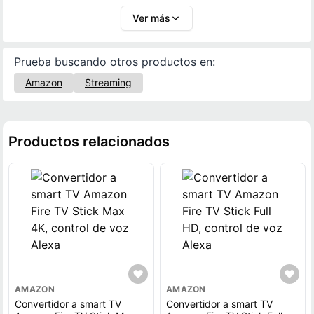
equilibrio entre calidad de imagen, velocidad y
Ver más
control por voz lo convierte en una alternativa
adecuada para mejorar el entretenimiento en el
Prueba buscando otros productos en:
hogar, con el respaldo y calidad de Amazon.
Amazon
Streaming
Productos relacionados
AMAZON
AMAZON
Convertidor a smart TV
Convertidor a smart TV