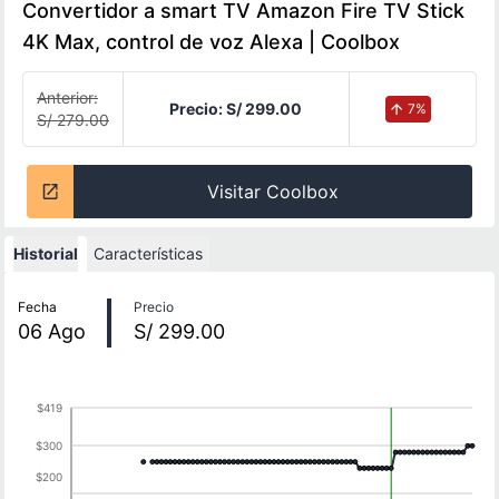
Convertidor a smart TV Amazon Fire TV Stick
4K Max, control de voz Alexa | Coolbox
Anterior:
Precio:
S/ 299.00
7
%
S/ 279.00
Visitar Coolbox
Historial
Características
Historial de precios
Fecha
Precio
06
Ago
S/ 299.00
$419
$300
$200