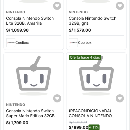
NINTENDO
NINTENDO
Consola Nintendo Switch
Consola Nintendo Switch
Lite 32GB, Amarilla
32GB, gris
S/ 1,099.90
S/ 1,579.00
Coolbox
Coolbox
Mejor precio.
Oferta hace 4 días
NINTENDO
Consola Nintendo Switch
(REACONDICIONADA)
Super Mario Edition 32GB
CONSOLA NINTENDO
SWITCH LITE | BLUE
S/ 1,019.00
S/ 1,799.00
S/ 899.00
de descuento.
11%