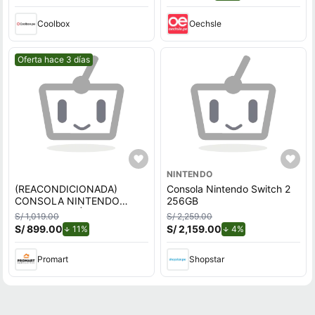
Coolbox
Oechsle
Mejor precio.
Oferta hace 3 días
NINTENDO
(REACONDICIONADA)
Consola Nintendo Switch 2
CONSOLA NINTENDO
256GB
SWITCH LITE | BLUE
S/ 1,019.00
S/ 2,259.00
S/ 899.00
de descuento.
S/ 2,159.00
de descuento.
11%
4%
Promart
Shopstar