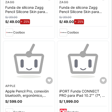
ZAGG
ZAGG
Funda de silicona Zagg
Funda de silicona Zagg
Pencil Silicone Skin para
Pencil Silicone Skin para
Apple Pencil, diseño
Apple Pencil, diseño
S/ 39.00
S/ 39.00
ergonómico, protección
ergonómico, protección
S/ 49.00
de aumento.
S/ 49.00
de aumento.
25%
25%
contra desgaste, blanco
contra desgaste, negro
Coolbox
Coolbox
APPLE
Apple Pencil Pro, conexión
iPORT Funda CONNECT
bluetooth, ergonómico,
PRO para iPad 10.2"" (7ª, 8ª
compatible con iPad Pro de
y 9ª Gen) - Protección
S/ 599.00
S/ 1,999.00
11"" y 13"" (M4) y iPad Air
contra caídas,
11"" y 13"" (M2), blanco