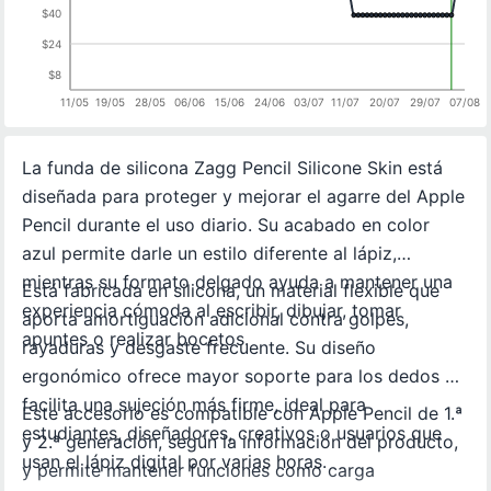
$40
$24
$8
11/05
19/05
28/05
06/06
15/06
24/06
03/07
11/07
20/07
29/07
07/08
La funda de silicona Zagg Pencil Silicone Skin está
diseñada para proteger y mejorar el agarre del Apple
Pencil durante el uso diario. Su acabado en color
azul permite darle un estilo diferente al lápiz,
mientras su formato delgado ayuda a mantener una
Está fabricada en silicona, un material flexible que
experiencia cómoda al escribir, dibujar, tomar
aporta amortiguación adicional contra golpes,
apuntes o realizar bocetos.
rayaduras y desgaste frecuente. Su diseño
ergonómico ofrece mayor soporte para los dedos y
facilita una sujeción más firme, ideal para
Este accesorio es compatible con Apple Pencil de 1.ª
estudiantes, diseñadores, creativos o usuarios que
y 2.ª generación, según la información del producto,
usan el lápiz digital por varias horas.
y permite mantener funciones como carga