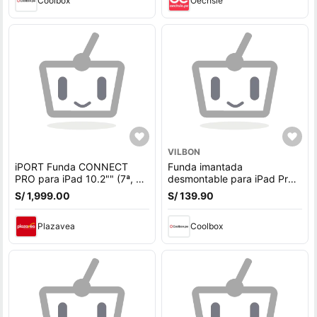
Coolbox
Oechsle
VILBON
iPORT Funda CONNECT
Funda imantada
PRO para iPad 10.2"" (7ª, 8ª
desmontable para iPad Pro
y 9ª Gen) - Protección
11"" (2024), tapa
S/ 1,999.00
S/ 139.90
contra caídas,
multifuncional, ranura para
Apple Pencil, celeste
Plazavea
Coolbox