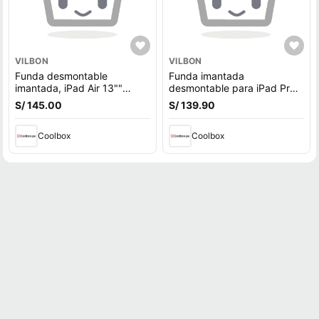
VILBON
VILBON
Funda desmontable
Funda imantada
imantada, iPad Air 13""
desmontable para iPad Pro
2024/2025, ranura Apple
11"" (2024), tapa
S/ 145.00
S/ 139.90
Pencil, protector de cámara,
multifuncional, ranura para
celeste
Apple Pencil, negro
Coolbox
Coolbox