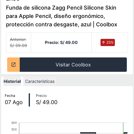
Funda de silicona Zagg Pencil Silicone Skin
para Apple Pencil, diseño ergonómico,
protección contra desgaste, azul | Coolbox
Anterior:
Precio:
S/ 49.00
25
%
S/ 39.00
Visitar Coolbox
Historial
Características
Historial de precios
Fecha
Precio
07
Ago
S/ 49.00
$69
$56