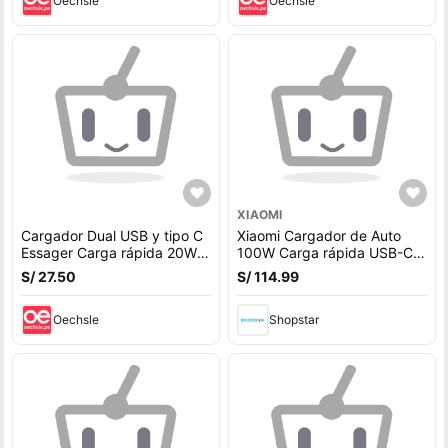
Oechsle
Oechsle
XIAOMI
Cargador Dual USB y tipo C
Xiaomi Cargador de Auto
Essager Carga rápida 20W
100W Carga rápida USB-C
QC 3,0 GaN PD
Dual Negro
S/ 27.50
S/ 114.99
Oechsle
Shopstar