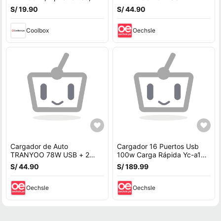
18W, carga rápida, negro
Tipo C PD QC5.0 Carga
S/ 19.90
S/ 44.90
Rápida C25
Coolbox
Oechsle
Cargador de Auto
Cargador 16 Puertos Usb
TRANYOO 78W USB + 2
100w Carga Rápida Yc-a16
Tipo C PD QC5.0 Carga
Usb 20A
S/ 44.90
S/ 189.99
Rápida C25
Oechsle
Oechsle