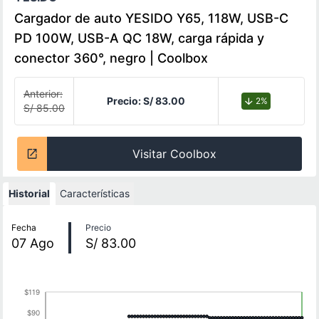
Cargador de auto YESIDO Y65, 118W, USB-C
PD 100W, USB-A QC 18W, carga rápida y
conector 360°, negro | Coolbox
Anterior:
Precio:
S/ 83.00
2%
S/ 85.00
Visitar Coolbox
Historial
Características
Historial de precios
Fecha
Precio
07
Ago
S/ 83.00
$119
$90