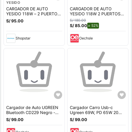
YESIDO
CARGADOR DE AUTO
CARGADOR DE AUTO
YESIDO 118W – 2 PUERTOS
YESIDO 118W 2 PUERTOS
USB / TIPO-C PD Y CARGA
USB TIPO-C PD Y CARGA
S/ 180.00
S/ 95.00
RÁPIDA
RÁPIDA
S/ 85.00
de descuento.
52%
Shopstar
Oechsle
Cargador de Auto UGREEN
Cargador Carro Usb-c
Bluetooth CD229 Negro -
Ugreen 69W, PD 65W 20W
Carga Rápida PD y QC 3.0
QC 18W rápida CD239
S/ 99.00
S/ 99.00
20467