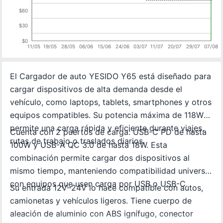
$60
$30
$0
11/05
19/05
28/05
06/06
15/06
24/06
03/07
11/07
20/07
29/07
07/08
El Cargador de auto YESIDO Y65 está diseñado para
cargar dispositivos de alta demanda desde el
vehículo, como laptops, tablets, smartphones y otros
equipos compatibles. Su potencia máxima de 118W
permite una carga rápida y eficiente durante viajes,
Cuenta con 2 puertos de carga: USB-C PD de hasta
rutas de trabajo o traslados diarios.
100W y USB-A QC 3.0 de hasta 18W. Esta
combinación permite cargar dos dispositivos al
mismo tiempo, manteniendo compatibilidad universal
con equipos que usen carga por USB o USB-C.
Su entrada 12V–24V lo hace compatible con autos,
camionetas y vehículos ligeros. Tiene cuerpo de
aleación de aluminio con ABS ignífugo, conector