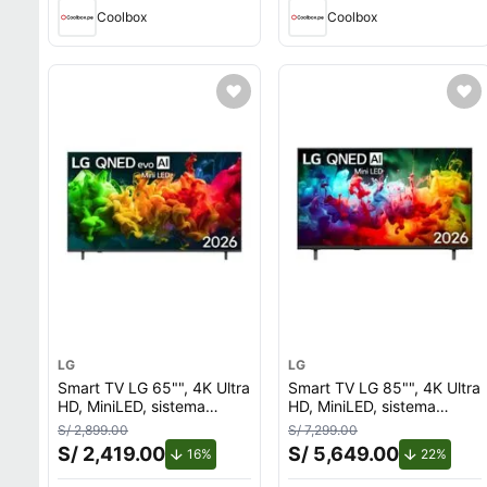
Coolbox
Coolbox
LG
LG
Smart TV LG 65"", 4K Ultra
Smart TV LG 85"", 4K Ultra
HD, MiniLED, sistema
HD, MiniLED, sistema
webOS integrado,
webOS integrado,
S/ 2,899.00
S/ 7,299.00
65QNED80BSG, 2026
85QNED70BSA, 2026
S/ 2,419.00
S/ 5,649.00
de descuento.
de des
16%
22%