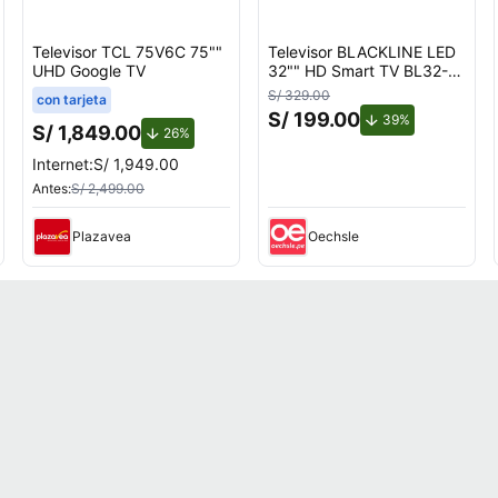
Televisor TCL 75V6C 75""
Televisor BLACKLINE LED
UHD Google TV
32"" HD Smart TV BL32-
T3000HD
S/ 329.00
con tarjeta
S/ 199.00
de descuento.
39%
S/ 1,849.00
cuento.
de descuento.
26%
Internet:
S/ 1,949.00
Antes:
S/ 2,499.00
Plazavea
Oechsle