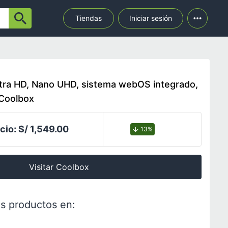
Tiendas
Iniciar sesión
ltra HD, Nano UHD, sistema webOS integrado,
Coolbox
cio:
S/ 1,549.00
13%
Visitar Coolbox
s productos en: