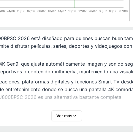
/06
24/06
28/06
02/07
06/07
10/07
14/07
18/07
22/07
26/07
30/07
03/08
07/08
PSC 2026 está diseñado para quienes buscan buen tamaño
e disfrutar películas, series, deportes y videojuegos con 
 4K Gen9, que ajusta automáticamente imagen y sonido seg
s deportivos o contenido multimedia, manteniendo una visual
aciones, plataformas digitales y funciones Smart TV desde
 de entretenimiento donde se busca una pantalla 4K cómod
0NU800BPSC 2026 es una alternativa bastante completa.
Ver más