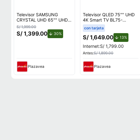
Televisor SAMSUNG
Televisor QLED 75"" UHD
CRYSTAL UHD 65"" UHD
4K Smart TV BL75-
4K Smart TV
T6000QD
S/ 1,999.00
con tarjeta
UN65U8000FGXPE
S/ 1,399.00
de descuento.
30%
S/ 1,649.00
de des
13%
Internet:
S/ 1,799.00
Antes:
S/ 1,899.00
Plazavea
Plazavea