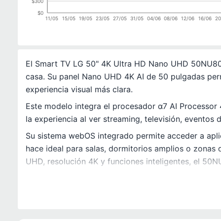
$300
$0
11/05
15/05
19/05
23/05
27/05
31/05
04/06
08/06
12/06
16/06
20
El Smart TV LG 50" 4K Ultra HD Nano UHD 50NU800B
casa. Su panel Nano UHD 4K AI de 50 pulgadas permit
experiencia visual más clara.
Este modelo integra el procesador α7 AI Processor
la experiencia al ver streaming, televisión, evento
Su sistema webOS integrado permite acceder a aplic
hace ideal para salas, dormitorios amplios o zonas
UHD, resolución 4K y funciones inteligentes, el 5