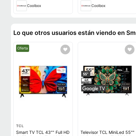
Coolbox
Coolbox
Lo que otros usuarios están viendo en Sm
Mejor precio.
Oferta
TCL
Smart TV TCL 43"" Full HD
Televisor TCL MiniLed 55""