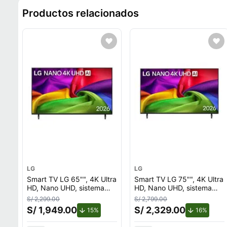
Productos relacionados
LG
LG
Smart TV LG 65"", 4K Ultra
Smart TV LG 75"", 4K Ultra
HD, Nano UHD, sistema
HD, Nano UHD, sistema
webOS integrado,
webOS integrado,
S/ 2,299.00
S/ 2,799.00
65NU800BPSB, 2026
75NU800BPSB, 2026
S/ 1,949.00
S/ 2,329.00
de descuento.
de des
15%
16%