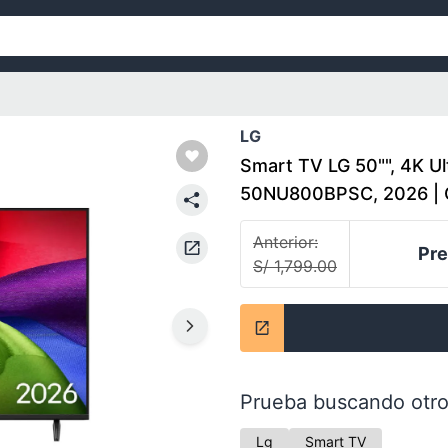
LG
Smart TV LG 50"", 4K U
50NU800BPSC, 2026 | 
Anterior:
Pre
S/ 1,799.00
Prueba buscando otro
Lg
Smart TV