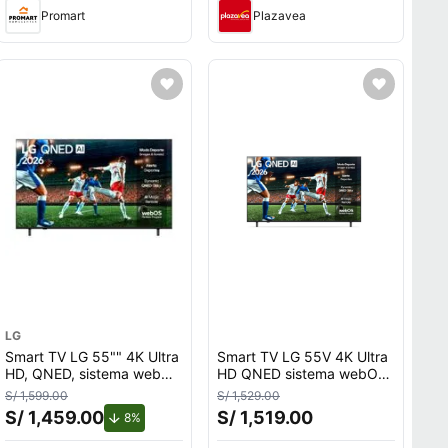
Promart
Plazavea
LG
Smart TV LG 55"" 4K Ultra
Smart TV LG 55V 4K Ultra
HD, QNED, sistema webOS
HD QNED sistema webOS
23 integrado,
23 integrado
S/ 1,599.00
S/ 1,529.00
55QNED73ASA (2026)
55QNED73ASA 2026
S/ 1,459.00
S/ 1,519.00
to.
de descuento.
8%