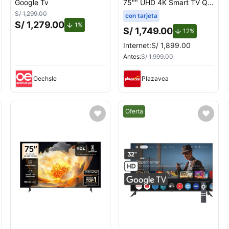
Google Tv
75"" UHD 4K Smart TV Q6
QN75Q6FAAGXPE
S/ 1,299.00
con tarjeta
S/ 1,279.00
de descuento.
1%
S/ 1,749.00
ento.
de descuent
12%
Internet:
S/ 1,899.00
Antes:
S/ 1,999.00
Oechsle
Plazavea
Mejor precio.
Oferta