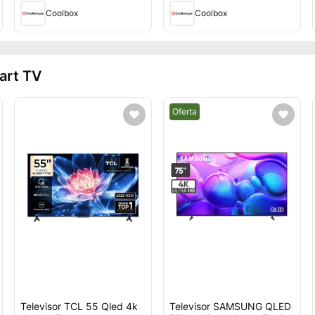
Coolbox
Coolbox
art TV
Mejor precio.
Oferta
Televisor TCL 55 Qled 4k
Televisor SAMSUNG QLED