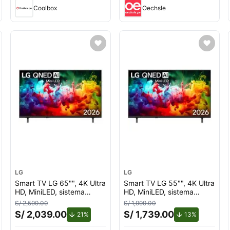
Coolbox
Oechsle
LG
LG
Smart TV LG 65"", 4K Ultra
Smart TV LG 55"", 4K Ultra
HD, MiniLED, sistema
HD, MiniLED, sistema
webOS integrado,
webOS integrado,
S/ 2,599.00
S/ 1,999.00
65QNED70BSA, 2026
55QNED70BSA, 2026
S/ 2,039.00
S/ 1,739.00
cuento.
de descuento.
de descuen
21%
13%