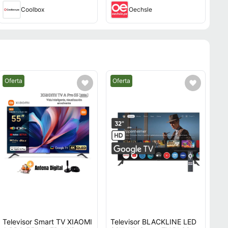
Coolbox
Oechsle
Mejor precio.
Mejor precio.
Oferta
Oferta
Televisor Smart TV XIAOMI
Televisor BLACKLINE LED