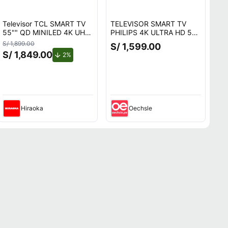
Televisor TCL SMART TV
TELEVISOR SMART TV
55"" QD MINILED 4K UHD
PHILIPS 4K ULTRA HD 50
55C6K
TELEVISOR SMART TV
S/ 1,899.00
S/ 1,599.00
PHILIPS 4K ULTRA HD 50
S/ 1,849.00
de descuento.
2%
50PUD7406
Hiraoka
Oechsle