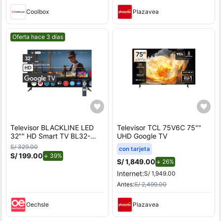
Coolbox
Plazavea
Mejor precio.
Oferta hace 3 días
Televisor BLACKLINE LED
Televisor TCL 75V6C 75""
32"" HD Smart TV BL32-
UHD Google TV
T3000HD
S/ 329.00
con tarjeta
S/ 199.00
de descuento.
39%
S/ 1,849.00
de descuento.
26%
Internet:
S/ 1,949.00
Antes:
S/ 2,499.00
Oechsle
Plazavea