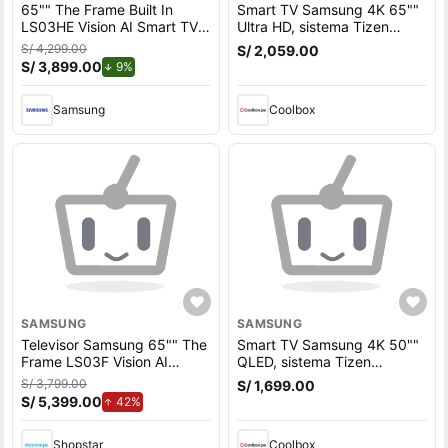
65"" The Frame Built In
Smart TV Samsung 4K 65""
LS03HE Vision AI Smart TV
Ultra HD, sistema Tizen
(2026)
integrado,
S/ 4,299.00
S/ 2,059.00
UN65DU8000GXPE
S/ 3,899.00
de descuento.
9%
Samsung
Coolbox
SAMSUNG
SAMSUNG
Televisor Samsung 65"" The
Smart TV Samsung 4K 50""
Frame LS03F Vision AI
QLED, sistema Tizen
Smart TV (2025) QLED
integrado,
S/ 3,799.00
S/ 1,699.00
Tizen 8.0 UHD 4K
QN50Q65DAGXPE 2024
S/ 5,399.00
de aumento.
42%
Shopstar
Coolbox