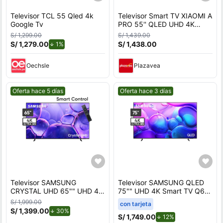
Televisor TCL 55 Qled 4k
Televisor Smart TV XIAOMI A
Google Tv
PRO 55'' QLED UHD 4K
L55MB-APPH GoogleTV
S/ 1,299.00
S/ 1,439.00
2026 - Antena Digital
S/ 1,279.00
de descuento.
S/ 1,438.00
1%
Oechsle
Plazavea
Mejor precio.
Mejor precio.
Oferta hace 5 días
Oferta hace 3 días
Televisor SAMSUNG
Televisor SAMSUNG QLED
CRYSTAL UHD 65"" UHD 4K
75"" UHD 4K Smart TV Q6
Smart TV
QN75Q6FAAGXPE
S/ 1,999.00
con tarjeta
UN65U8000FGXPE
S/ 1,399.00
de descuento.
30%
S/ 1,749.00
de descuento.
12%