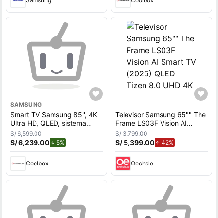
Samsung
Coolbox
SAMSUNG
Smart TV Samsung 85'', 4K
Televisor Samsung 65"" The
Ultra HD, QLED, sistema
Frame LS03F Vision AI
Tizen integrado,
Smart TV (2025) QLED
S/ 6,599.00
S/ 3,799.00
QN85QN70HAGXPE, 2026
Tizen 8.0 UHD 4K
S/ 6,239.00
de descuento.
S/ 5,399.00
de aumento.
5%
42%
Coolbox
Oechsle