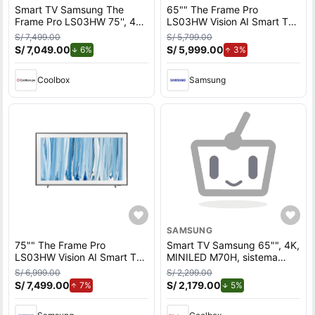
Smart TV Samsung The
65"" The Frame Pro
Frame Pro LS03HW 75'', 4K
LS03HW Vision AI Smart TV
Ultra HD, QLED, sistema
(2026)
S/ 7,499.00
S/ 5,799.00
Tizen integrado, F-
S/ 7,049.00
de descuento.
S/ 5,999.00
de aumento.
6%
3%
QN75LS03H-01, 2026
Coolbox
Samsung
SAMSUNG
75"" The Frame Pro
Smart TV Samsung 65"", 4K,
LS03HW Vision AI Smart TV
MINILED M70H, sistema
(2026)
Tizen integrado,
S/ 6,999.00
S/ 2,299.00
UN65M70HAGXPE, 2026
S/ 7,499.00
de aumento.
S/ 2,179.00
de descuento.
7%
5%