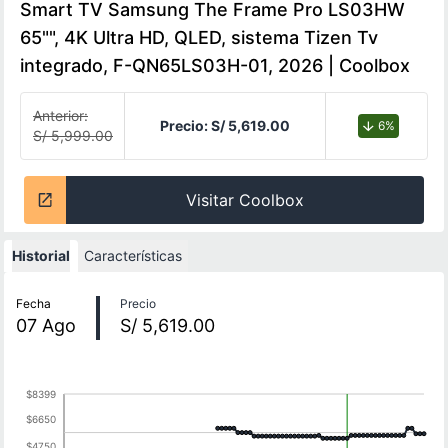
Smart TV Samsung The Frame Pro LS03HW
65"", 4K Ultra HD, QLED, sistema Tizen Tv
integrado, F-QN65LS03H-01, 2026 | Coolbox
Anterior:
Precio:
S/ 5,619.00
6%
S/ 5,999.00
Visitar Coolbox
Historial
Características
Historial de precios
Fecha
Precio
07
Ago
S/ 5,619.00
$8399
$6650
$4750