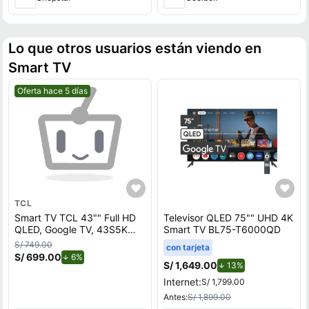
Lo que otros usuarios están viendo en
Smart TV
Mejor precio.
Oferta hace 5 días
TCL
Smart TV TCL 43"" Full HD
Televisor QLED 75"" UHD 4K
QLED, Google TV, 43S5K
Smart TV BL75-T6000QD
2026
S/ 749.00
con tarjeta
S/ 699.00
de descuento.
6%
S/ 1,649.00
de descuento.
13%
Internet:
S/ 1,799.00
Antes:
S/ 1,899.00