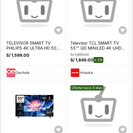
TELEVISOR SMART TV
Televisor TCL SMART TV
PHILIPS 4K ULTRA HD 50
55"" QD MINILED 4K UHD
TELEVISOR SMART TV
55C6K
S/ 1,899.00
S/ 1,599.00
PHILIPS 4K ULTRA HD 50
S/ 1,849.00
de descuento.
2%
50PUD7406
Oechsle
Hiraoka
Mejor precio.
Oferta hace 3 días