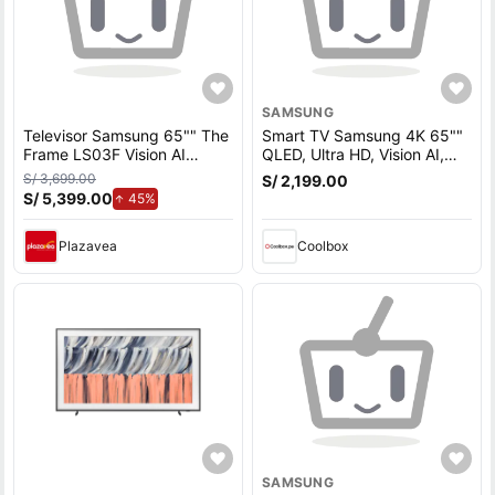
SAMSUNG
Televisor Samsung 65"" The
Smart TV Samsung 4K 65""
Frame LS03F Vision AI
QLED, Ultra HD, Vision AI,
Smart TV (2025) QLED
sistema Tizen integrado,
S/ 3,699.00
S/ 2,199.00
Tizen 8.0 UHD 4K
QN65Q7FAAG 2025
S/ 5,399.00
de aumento.
45%
Plazavea
Coolbox
SAMSUNG