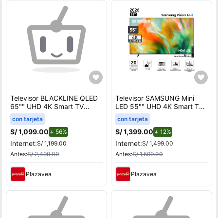
Televisor BLACKLINE QLED
Televisor SAMSUNG Mini
65"" UHD 4K Smart TV
LED 55"" UHD 4K Smart TV
BL65-T6210QD
M80H Vision AI
con tarjeta
con tarjeta
S/ 1,099.00
de descuento.
S/ 1,399.00
de descuento.
56%
12%
Internet:
Internet:
S/ 1,199.00
S/ 1,499.00
Antes:
S/ 2,499.00
Antes:
S/ 1,599.00
Plazavea
Plazavea