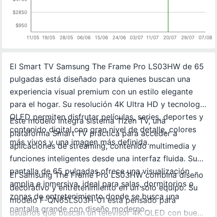
$2850
$950
11/05
19/05
28/05
06/06
15/06
24/06
03/07
11/07
20/07
29/07
07/08
El Smart TV Samsung The Frame Pro LS03HW de 65
pulgadas está diseñado para quienes buscan una
experiencia visual premium con un estilo elegante
para el hogar. Su resolución 4K Ultra HD y tecnología
QLED permiten disfrutar películas, series, deportes y
Este modelo integra sistema Tizen TV, una
contenido digital con gran nivel de detalle, colores
plataforma Smart TV práctica para acceder a
más vivos y una imagen más definida.
aplicaciones de streaming, contenido multimedia y
funciones inteligentes desde una interfaz fluida. Su
pantalla de 65 pulgadas ofrece una visualización
El Samsung The Frame Pro LS03HW combina diseño
amplia e inmersiva, ideal para salas, dormitorios o
decorativo y entretenimiento en un solo equipo. Su
zonas de entretenimiento donde se busca una
modelo F-QN65LS03H-01 está pensado para
pantalla grande con diseño moderno.
usuarios que buscan un televisor 4K QLED con buen