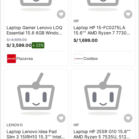
HP
Laptop Gamer Lenovo LOQ
Laptop HP 15-FC0275LA
Essential 15.6 6GB Windows
15.6"" AMD Ryzen 7 7730U
11 Home Luna Grey
2.0, 512GB SSD, 16GB RAM,
S/ 4,699.00
S/ 1,699.00
AMD, FreeDOS - sin sistema
S/ 3,599.00
de descuento.
23%
operativo, dorado
Plazavea
Coolbox
LENOVO
HP
Laptop Lenovo Idea Pad
Laptop HP 255R G10 15.6""
Slim 3 15IRH10 15.3"" Intel
AMD Ryzen 5 7535U, 512GB