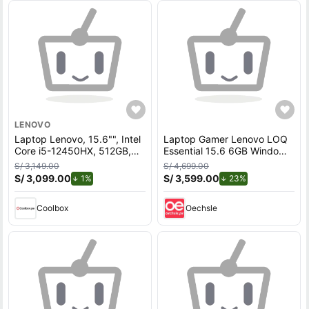
LENOVO
Laptop Lenovo, 15.6"", Intel
Laptop Gamer Lenovo LOQ
Core i5-12450HX, 512GB,
Essential 15.6 6GB Windows
8GB RAM, RTX 3050,
11 Home Luna Grey
S/ 3,149.00
S/ 4,699.00
FreeDOS - sin sistema
S/ 3,099.00
de descuento.
S/ 3,599.00
de descuento.
1%
23%
operativo, teclado español,
luna grey
Coolbox
Oechsle