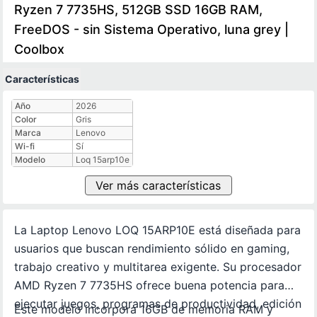
Ryzen 7 7735HS, 512GB SSD 16GB RAM,
FreeDOS - sin Sistema Operativo, luna grey |
Coolbox
Características
Características técnicas
Año
2026
Color
Gris
Marca
Lenovo
Wi-fi
Sí
Modelo
Loq 15arp10e
Ver más características
La Laptop Lenovo LOQ 15ARP10E está diseñada para
usuarios que buscan rendimiento sólido en gaming,
trabajo creativo y multitarea exigente. Su procesador
AMD Ryzen 7 7735HS ofrece buena potencia para
ejecutar juegos, programas de productividad, edición
Este modelo incorpora 16GB de memoria RAM y