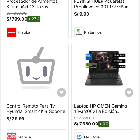
Procesador de Alimentos
FLYING TIGER Acuarelas
KitchenAid 13 Tazas
P/Halloween 3019777-Pant-
A
S/ 1,099.00
S/ 9.90
S/ 799.00
de descuento.
27%
Hiraoka
Platanitos
Control Remoto Para Tv
Laptop HP OMEN Gaming
Hyundai Smart 4K + Soporte
16-am0021la Edición
League of Legends, Intel
S/ 7,659.00
S/ 29.99
Core i7, 16 GB RAM, GPU
S/ 7,359.00
de descuento.
3%
NVIDIA GeForce RTX™ 5060
, 1 TB SSD, 16"" a 240 Hz,
Oechsle
HP Store
Windows 11 Home con