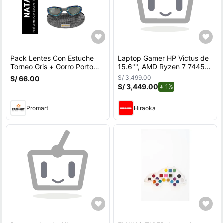
Pack Lentes Con Estuche
Laptop Gamer HP Victus de
Torneo Gris + Gorro Porto
15.6"", AMD Ryzen 7 7445H,
Fucsia
NVIDIA GeForce RTX 3050,
S/ 3,499.00
S/ 66.00
16GB RAM, disco sólido de
S/ 3,449.00
de descuento.
1%
512GB, modelo 15-fb3020la
Promart
Hiraoka