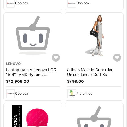
Coolbox
Coolbox
LENOVO
Laptop gamer Lenovo LOQ
adidas Maletin Deportivo
15.6"" AMD Ryzen 7
Unisex Linear Duff Xs
7840HS, 512GB SSD, 16GB
S/ 2,909.00
S/ 99.00
RAM, RTX 4050 6GB, Win11
Home, gris
Coolbox
Platanitos