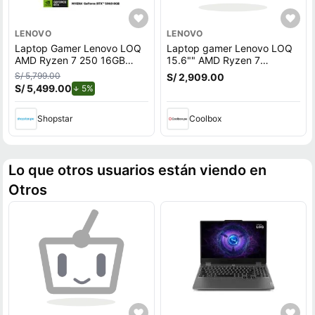
LENOVO
LENOVO
Laptop Gamer Lenovo LOQ
Laptop gamer Lenovo LOQ
AMD Ryzen 7 250 16GB
15.6"" AMD Ryzen 7
RAM 1TB SSD RTX 5060
7840HS, 512GB SSD, 16GB
S/ 5,799.00
S/ 2,909.00
8GB 15.6"" FHD 144Hz
RAM, RTX 4050 6GB, Win11
S/ 5,499.00
de descuento.
5%
Home, gris
Shopstar
Coolbox
Lo que otros usuarios están viendo en
Otros