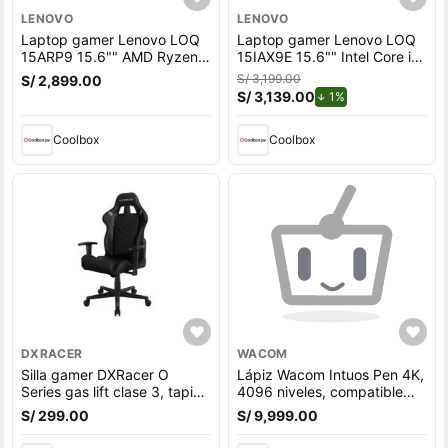
LENOVO
LENOVO
Laptop gamer Lenovo LOQ
Laptop gamer Lenovo LOQ
15ARP9 15.6"" AMD Ryzen
15IAX9E 15.6"" Intel Core i5,
5-7235HS, 512GB SSD,
512GB SSD, 8GB RAM,
S/ 3,199.00
S/ 2,899.00
12GB RAM, GeForce RTX
Windows 11 Home, gris
S/ 3,139.00
de descuento.
1%
3050, Win11, gris
Coolbox
Coolbox
DXRACER
WACOM
Silla gamer DXRacer O
Lápiz Wacom Intuos Pen 4K,
Series gas lift clase 3, tapiz
4096 niveles, compatible
cuero pu, máx. 100 kg,
con Wacom Intuos, One Pen
S/ 299.00
S/ 9,999.00
inclinación 90 - 135°, negro