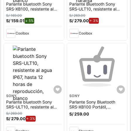
Parlante bluetooth Sony
Parlante Bluetooth Sony
SRS-XB100, resistente al
SRS‑ULT10, resistente al
agua IP67, hasta 16 horas
agua IP67, hasta 12 horas de
S/ 169.00
S/ 269.00
de reproducción, blanco
reproducción, naranja
S/ 159.01
de descuento.
S/ 279.00
de aumento.
5%
3%
Coolbox
Coolbox
SONY
SONY
Parlante bluetooth Sony
Parlante Sony Bluetooth
SRS-ULT10, resistente al
SRS-XB100 Portátil,
agua IP67, hasta 12 horas de
Resistente al Agua y al
S/ 269.00
S/ 259.00
reproducción, blanco
Polvo, Negro (MUNDO
S/ 279.00
de aumento.
3%
ELECTRONICO)