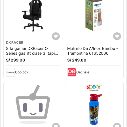
DXRACER
Silla gamer DXRacer O
Molinillo De A/Inox Bambu -
Series gas lift clase 3, tapiz
Tramontina 61652000
cuero pu, máx. 100 kg,
S/ 299.00
S/ 249.00
inclinación 90 - 135°, negro
Coolbox
Oechsle