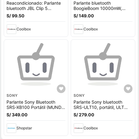
Reacondicionado: Parlante
Parlante bluetooth
bluetooth JBL Clip 5
BoogieBoom 10000mW,
potencia 7W, resistente al
resistente al agua IPX7,
S/ 99.50
S/ 149.00
agua IP67, hasta 12 horas de
hasta 6 horas de
reproducción, negro
reproducción
Coolbox
Coolbox
SONY
SONY
Parlante Sony Bluetooth
Parlante Sony bluetooth
SRS-XB100 Portátil (MUNDO
SRS-ULT10, portátil, ULT
ELECTRONICO)
FIELD 1, hasta 12 horas de
S/ 349.00
S/ 279.00
reproducción, blanco
Shopstar
Coolbox