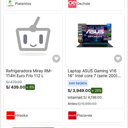
Platanitos
Oechsle
Refrigeradora Miray RM-
Laptop ASUS Gaming V16
114H Euro Frío 112 L
16'' Intel core 7 (serie 200)
8GB 512GB SSD RTX3050
S/ 479.00
con tarjeta
V3607VJ-TK286W
S/ 439.00
de descuento.
8%
S/ 3,949.00
de descuento.
26%
Internet:
S/ 4,199.00
Antes:
S/ 5,399.00
Hiraoka
Plazavea