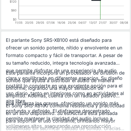
$120
$60
$0
11/05
20/05
29/05
07/06
16/06
25/06
04/07
13/07
21/07
30/07
08/08
El parlante Sony SRS-XB100 está diseñado para
ofrecer un sonido potente, nítido y envolvente en un
formato compacto y fácil de transportar. A pesar de
su tamaño reducido, integra tecnología avanzada
que permite disfrutar de una experiencia de audio
Este parlante incorpora un procesador de difusión de
clara y equilibrada en diferentes espacios. Su diseño
sonido que ayuda a distribuir el audio de manera
portátil lo convierte en una excelente opción para el
uniforme, logrando una mayor sensación de
uso diario, tanto en interiores como en actividades al
amplitud. Además, cuenta con un radiador pasivo
aire libre.
que refuerza los graves, ofreciendo un sonido más
El Sony SRS-XB100 combina resistencia y practicidad
profundo y definido. El diafragma descentrado
en un solo dispositivo. Su estructura está pensada
permite mantener la claridad del audio incluso a
para soportar el uso constante, brindando mayor
volúmenes altos, asegurando una reproducción
durabilidad sin sacrificar calidad de sonido. Gracias a