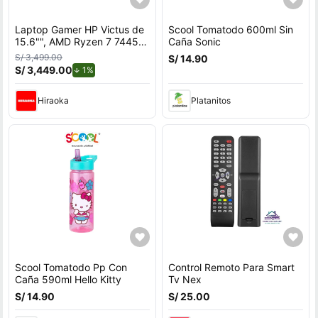
Laptop Gamer HP Victus de
Scool Tomatodo 600ml Sin
15.6"", AMD Ryzen 7 7445H,
Caña Sonic
NVIDIA GeForce RTX 3050,
S/ 3,499.00
S/ 14.90
16GB RAM, disco sólido de
S/ 3,449.00
de descuento.
1%
512GB, modelo 15-fb3020la
Hiraoka
Platanitos
Scool Tomatodo Pp Con
Control Remoto Para Smart
Caña 590ml Hello Kitty
Tv Nex
S/ 14.90
S/ 25.00