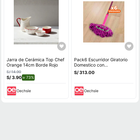
Jarra de Cerámica Top Chef
Pack6 Escurridor Giratorio
Orange 14cm Borde Rojo
Domestico con
Autoexprimidor Y+Regalo
S/ 14.90
S/ 313.00
Sticker
S/ 3.90
de descuento.
73%
Oechsle
Oechsle