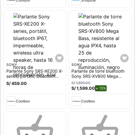
Coolbox
Shopstar
SONY
SONY
Parlante Sony SRS-XE200 X-
Parlante de torre bluetooth
series, portátil, bluetooth
Sony SRS-XV800 Mega
IP67, impermeable, wireless
Bass, resistente al agua
S/ 1,899.00
S/ 459.00
ultra speaker, hasta 16 horas
IPX4, hasta 25 de
S/ 1,599.00
de descuento.
15%
de reproducción, azul
reproducción, iluminación,
negro
Coolbox
Coolbox