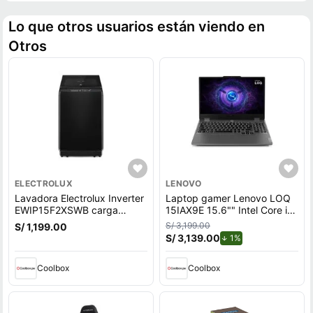
Lo que otros usuarios están viendo en
Otros
ELECTROLUX
LENOVO
Lavadora Electrolux Inverter
Laptop gamer Lenovo LOQ
EWIP15F2XSWB carga
15IAX9E 15.6"" Intel Core i5,
superior, capacidad 15 kg,
512GB SSD, 8GB RAM,
S/ 3,199.00
S/ 1,199.00
negro
Windows 11 Home, gris
S/ 3,139.00
de descuento.
1%
Coolbox
Coolbox