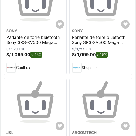
SONY
SONY
Parlante de torre bluetooth
Parlante de torre bluetooth
Sony SRS-XV500 Mega
Sony SRS-XV500 Mega
Bass, resistente al agua
Bass, resistente al agua
S/ 1,299.00
S/ 1,299.00
IPX4, hasta 25 de
IPX4, hasta 25 de
S/ 1,099.00
de descuento.
S/ 1,099.00
de descuento.
15%
15%
reproducción, iluminación
reproducción, iluminación
ambiental, negro
ambiental, negro
Coolbox
Shopstar
JBL
ARGOMTECH