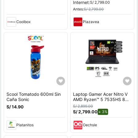
Internet:
S/ 2,799.00
Antes:
S/ 2,799.00
Coolbox
Plazavea
Scool Tomatodo 600ml Sin
Laptop Gamer Acer Nitro V
Caña Sonic
AMD Ryzen™ 5 7535HS 8GB
RAM 512GB SSD 15.6"" RTX
S/ 2,899.00
S/ 14.90
3050.
S/ 2,799.00
de descuento.
3%
Platanitos
Oechsle