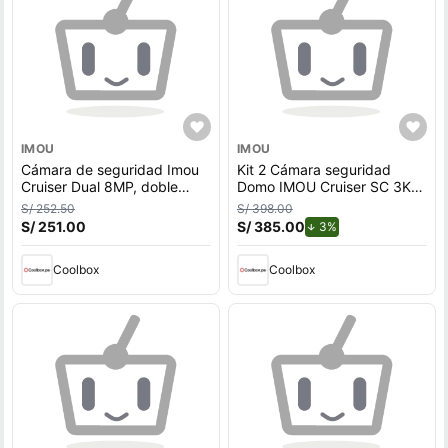
IMOU
IMOU
Cámara de seguridad Imou
Kit 2 Cámara seguridad
Cruiser Dual 8MP, doble
Domo IMOU Cruiser SC 3K
lente, visión panorámica
5MP 360° Exterior - Blanco
S/ 252.50
S/ 398.00
355°, Wi-Fi, apta para
S/ 251.00
S/ 385.00
de descuento.
3%
exterior
Coolbox
Coolbox