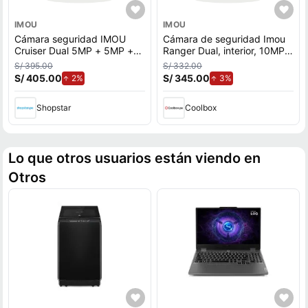
IMOU
IMOU
Cámara seguridad IMOU
Cámara de seguridad Imou
Cruiser Dual 5MP + 5MP +
Ranger Dual, interior, 10MP,
Micro SD 128GB 360°
doble lente, Wi-Fi, visión
S/ 395.00
S/ 332.00
Externa Full color
nocturna, movimiento 355°,
S/ 405.00
de aumento.
S/ 345.00
de aumento.
2%
3%
microSD 128GB, blanco
Shopstar
Coolbox
Lo que otros usuarios están viendo en
Otros