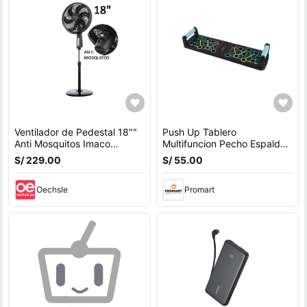
Ventilador de Pedestal 18""
Push Up Tablero
Anti Mosquitos Imaco
Multifuncion Pecho Espalda
FSM7518MK 85W
Hombros Triceps
S/ 229.00
S/ 55.00
Oechsle
Promart