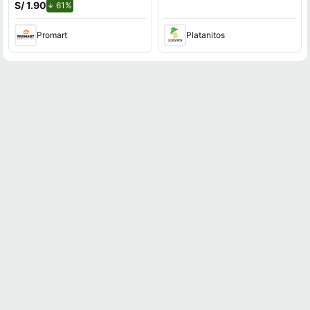
S/ 1.90
de descuento.
61%
Promart
Platanitos