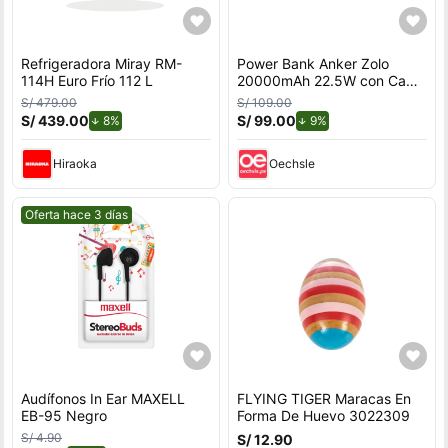
Refrigeradora Miray RM-
Power Bank Anker Zolo
114H Euro Frío 112 L
20000mAh 22.5W con Cable
USB-C Integrado Negro
S/ 479.00
S/ 109.00
S/ 439.00
de descuento.
S/ 99.00
de descuento.
8%
9%
Hiraoka
Oechsle
Mejor precio.
Oferta hace 3 días
Audífonos In Ear MAXELL
FLYING TIGER Maracas En
EB-95 Negro
Forma De Huevo 3022309
S/ 4.90
S/ 12.90