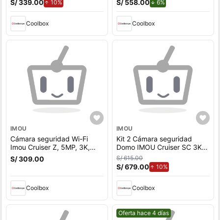
S/ 339.00
de aumento.
S/ 558.00
de descuento.
10%
6%
Coolbox
Coolbox
IMOU
IMOU
Cámara seguridad Wi-Fi
Kit 2 Cámara seguridad
Imou Cruiser Z, 5MP, 3K,
Domo IMOU Cruiser SC 3K
doble lente, exterior, blanco
5MP + Micro SD 128GB
S/ 615.00
S/ 309.00
+ Micro SD 64GB
360° Exterior - Blanco
S/ 679.00
de aumento.
10%
Coolbox
Coolbox
Mejor precio.
Oferta hace 4 días