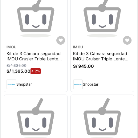
IMOU
IMOU
Kit de 3 Cámara seguridad
Kit de 3 Cámara seguridad
IMOU Crusier Triple Lente
IMOU Cruiser Triple Lente
11MP + Micro SD 128GB
3+3+5 MP Lente FIjo y PT
S/ 1,335.00
S/ 945.00
Lente FIjo y PT Exterior
Exterior
S/ 1,365.00
de aumento.
2%
Shopstar
Shopstar