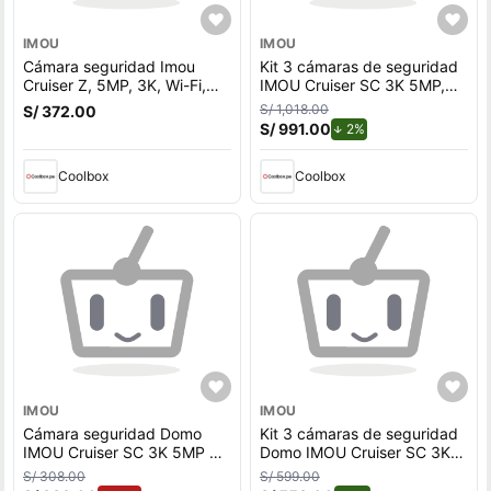
IMOU
IMOU
Cámara seguridad Imou
Kit 3 cámaras de seguridad
Cruiser Z, 5MP, 3K, Wi-Fi,
IMOU Cruiser SC 3K 5MP,
exterior, doble lente, blanco
360° exterior, con Micro SD
S/ 1,018.00
S/ 372.00
+ Micro SD 128GB
128GB, blanco
S/ 991.00
de descuento.
2%
Coolbox
Coolbox
IMOU
IMOU
Cámara seguridad Domo
Kit 3 cámaras de seguridad
IMOU Cruiser SC 3K 5MP +
Domo IMOU Cruiser SC 3K
Micro SD 128GB 360°
5MP, exterior IP66, visión
S/ 308.00
S/ 599.00
exterior, blanco
nocturna, blanco