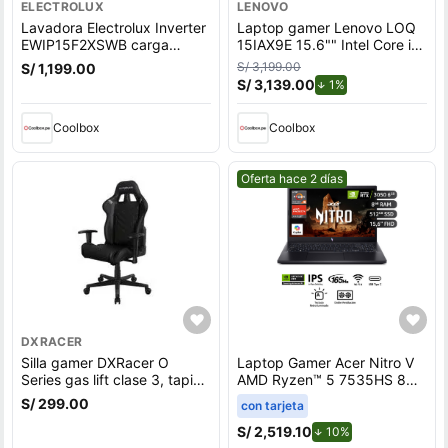
ELECTROLUX
LENOVO
Lavadora Electrolux Inverter
Laptop gamer Lenovo LOQ
EWIP15F2XSWB carga
15IAX9E 15.6"" Intel Core i5,
superior, capacidad 15 kg,
512GB SSD, 8GB RAM,
S/ 3,199.00
S/ 1,199.00
negro
Windows 11 Home, gris
S/ 3,139.00
de descuento.
1%
Coolbox
Coolbox
Mejor precio.
Oferta hace 2 días
DXRACER
Silla gamer DXRacer O
Laptop Gamer Acer Nitro V
Series gas lift clase 3, tapiz
AMD Ryzen™ 5 7535HS 8GB
cuero pu, máx. 100 kg,
RAM 512GB SSD 15.6"" RTX
S/ 299.00
con tarjeta
inclinación 90 - 135°, negro
3050
S/ 2,519.10
de descuento.
10%