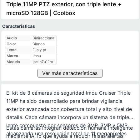
Triple 11MP PTZ exterior, con triple lente +
microSD 128GB | Coolbox
Características
Características técnicas
Audio
Bidireccional
Color
Blanco
Lente
Fija y pt
Marca
Imou
Modelo
Ipc-s7u11m
Ver más características
El kit de 3 cámaras de seguridad Imou Cruiser Triple
11MP ha sido desarrollado para brindar vigilancia
exterior avanzada con cobertura total y alto nivel de
detalle. Cada cámara incorpora un sistema de triple
lente compuesto por sensores de 3MP, 3MP y 5MP,
Estas cámaras integran detección humana inteligente
alcanzando una resolución total de 11 megapíxeles
mediante IA, lo que ayuda a reducir falsas alertas