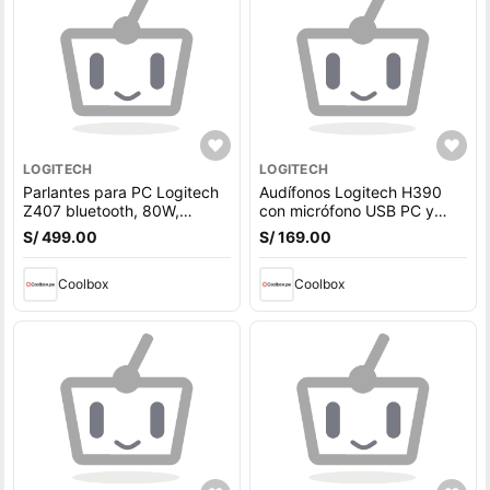
LOGITECH
LOGITECH
Parlantes para PC Logitech
Audífonos Logitech H390
Z407 bluetooth, 80W,
con micrófono USB PC y
conexión micro USB y Jack
laptop Negro
S/ 499.00
S/ 169.00
3.5mm, con subwoofer y
control inalámbrico, negro
Coolbox
Coolbox