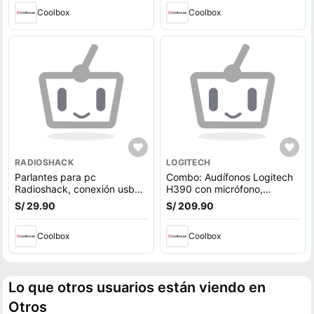
sensibilidad: 83.1 dB, PC y
consolas, negro
Coolbox
Coolbox
RADIOSHACK
LOGITECH
Parlantes para pc
Combo: Audífonos Logitech
Radioshack, conexión usb
H390 con micrófono,
2.0, 3W x2, negro con rojo
conexión cable USB, negro
S/ 29.90
S/ 209.90
+ Kit inalámbrico teclado +
mouse Logitech MK250,
Coolbox
bluetooth, negro
Coolbox
Lo que otros usuarios están viendo en
Otros