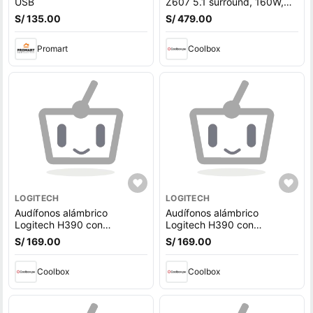
USB
Z607 5.1 surround, 160W,
conexión bluetooth, negro
S/ 135.00
S/ 479.00
Promart
Coolbox
LOGITECH
LOGITECH
Audífonos alámbrico
Audífonos alámbrico
Logitech H390 con
Logitech H390 con
micrófono, conexión usb,
micrófono, conexión usb,
S/ 169.00
S/ 169.00
control de volumen, cable
control de volumen, cable
1.9m, rosado
1.9m, blanco
Coolbox
Coolbox