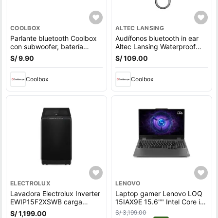
COOLBOX
ALTEC LANSING
Parlante bluetooth Coolbox
Audífonos bluetooth in ear
con subwoofer, batería
Altec Lansing Waterproof
recargable, guitar
deportivo IPX6, micrófono
S/ 9.90
S/ 109.00
incorporado, máx. 6 horas,
control volumen, negro
Coolbox
Coolbox
ELECTROLUX
LENOVO
Lavadora Electrolux Inverter
Laptop gamer Lenovo LOQ
EWIP15F2XSWB carga
15IAX9E 15.6"" Intel Core i5,
superior, capacidad 15 kg,
512GB SSD, 8GB RAM,
S/ 3,199.00
S/ 1,199.00