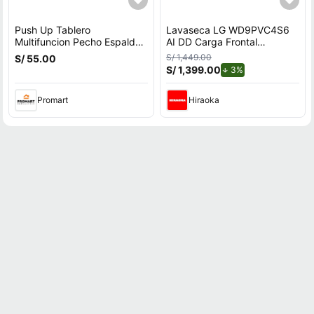
Push Up Tablero
Lavaseca LG WD9PVC4S6
Multifuncion Pecho Espalda
AI DD Carga Frontal
Hombros Triceps
9kg/5kg
S/ 1,449.00
S/ 55.00
S/ 1,399.00
de descuento.
3%
Promart
Hiraoka