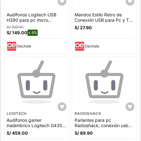
Audífonos Logitech USB
Mandos Estilo Retro de
H390 para pc micro
Conexión USB para Pc y TV
bidireccional canc-ruido
Box con Conexión USB 2
S/ 159.00
S/ 27.90
Negro
unidades
S/ 149.00
de descuento.
6%
Oechsle
Oechsle
LOGITECH
RADIOSHACK
Audífonos gamer
Parlantes para pc
inalámbrico Logitech G435
Radioshack, conexión usb
Lightspeed, conexión
2.0, 3W x2, luces LED, negro
S/ 459.00
S/ 89.90
bluetooth y usb, 45 ohm,