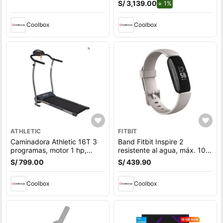
negro
Windows 11 Home, gris
S/ 3,139.00
de descuento.
1%
Coolbox
Coolbox
ATHLETIC
FITBIT
Caminadora Athletic 16T 3
Band Fitbit Inspire 2
programas, motor 1 hp,
resistente al agua, máx. 10
velocidad máx. 10 km, máx.
días, 20 modos deportivos,
S/ 799.00
S/ 439.90
100 kg
color blanco
Coolbox
Coolbox