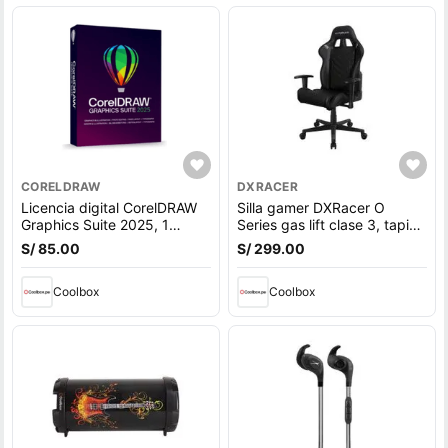
CORELDRAW
DXRACER
Licencia digital CorelDRAW
Silla gamer DXRacer O
Graphics Suite 2025, 1
Series gas lift clase 3, tapiz
dispositivo, compatible con
cuero pu, máx. 100 kg,
S/ 85.00
S/ 299.00
macOS, duración 1 año
inclinación 90 - 135°, negro
Coolbox
Coolbox