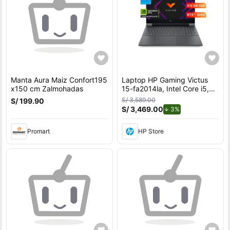
Manta Aura Maiz Confort195
Laptop HP Gaming Victus
x150 cm Zalmohadas
15-fa2014la, Intel Core i5,
16 GB RAM, NVIDIA GeForce
S/ 3,589.00
S/ 199.90
RTX 3050, 512 GB SSD,
S/ 3,469.00
de descuento.
3%
15.6"" FHD 144 Hz,
Windows 11 Home
Promart
HP Store