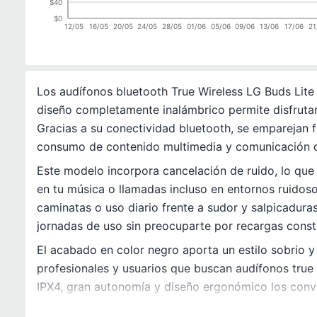
$40
$0
12/05
16/05
20/05
24/05
28/05
01/06
05/06
09/06
13/06
17/06
21
Los audífonos bluetooth True Wireless LG Buds Lite
diseño completamente inalámbrico permite disfruta
Gracias a su conectividad bluetooth, se emparejan 
consumo de contenido multimedia y comunicación d
Este modelo incorpora cancelación de ruido, lo que 
en tu música o llamadas incluso en entornos ruidoso
caminatas o uso diario frente a sudor y salpicadura
jornadas de uso sin preocuparte por recargas const
El acabado en color negro aporta un estilo sobrio y
profesionales y usuarios que buscan audífonos true
IPX4, gran autonomía y diseño ergonómico los convie