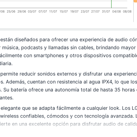
/06
25/06
29/06
03/07
07/07
11/07
15/07
19/07
23/07
27/07
31/07
04/08
08/08
 están diseñados para ofrecer una experiencia de audio cóm
r música, podcasts y llamadas sin cables, brindando mayor
fácilmente con smartphones y otros dispositivos compatibl
iaria.
permite reducir sonidos externos y disfrutar una experienc
s. Además, cuentan con resistencia al agua IPX4, lo que l
s. Su batería ofrece una autonomía total de hasta 35 horas
antes.
 elegante que se adapta fácilmente a cualquier look. Los LG
 wireless confiables, cómodos y con tecnología avanzada. 
rte en una excelente opción para disfrutar audio de calidad