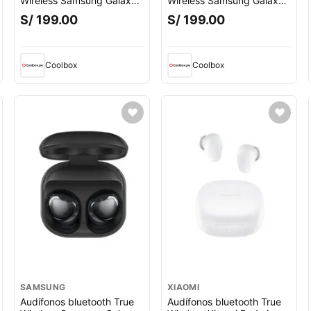
Wireless Samsung Galaxy
Wireless Samsung Galaxy
Buds 2 duración máx. 5
Buds 2 duración máx. 5
S/ 199.00
S/ 199.00
horas, cancelación de
horas, cancelación de
ruido, verde
ruido, violeta
Coolbox
Coolbox
SAMSUNG
XIAOMI
Audífonos bluetooth True
Audífonos bluetooth True