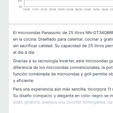
$50
$0
13/05
17/05
21/05
25/05
29/05
02/06
06/06
10/06
14/06
18/06
22
El microondas Panasonic de 25 litros NN-GT34QBRPK c
en la cocina. Diseñado para calentar, cocinar y gr
sin sacrificar calidad. Su capacidad de 25 litros pe
el día a día.
Gracias a su tecnología Inverter, este microondas g
diferencia de los microondas convencionales, la po
función combinada de microondas y grill permite obt
y eficiente.
Para una experiencia aún más sencilla, incorpora 11
Su diseño compacto y elegante en color negro se inte
plato giratorio asegura una cocción homogénea, opt