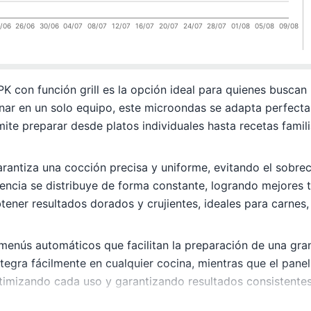
/06
26/06
30/06
04/07
08/07
12/07
16/07
20/07
24/07
28/07
01/08
05/08
09/08
on función grill es la opción ideal para quienes buscan pr
atinar en un solo equipo, este microondas se adapta perfec
rmite preparar desde platos individuales hasta recetas famil
arantiza una cocción precisa y uniforme, evitando el sobre
tencia se distribuye de forma constante, logrando mejores 
ener resultados dorados y crujientes, ideales para carnes
 menús automáticos que facilitan la preparación de una gra
gra fácilmente en cualquier cocina, mientras que el panel d
imizando cada uso y garantizando resultados consistentes