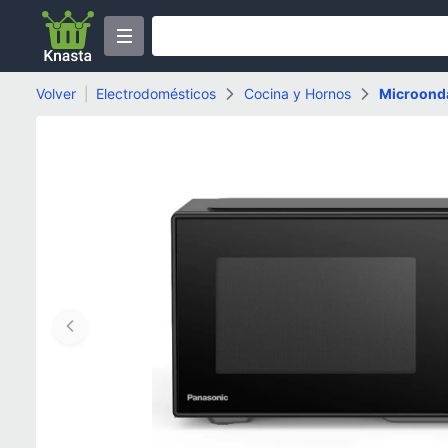
Volver
|
Electrodomésticos
Cocina y Hornos
Microond