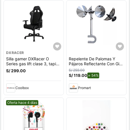
DXRACER
Silla gamer DXRacer O
Repelente De Palomas Y
Series gas lift clase 3, tapiz
Pájaros Reflectante Con Giro
cuero pu, máx. 100 kg,
Por Viento Para Exteriores
S/ 259.00
S/ 299.00
inclinación 90 - 135°, negro
Con Soporte en U
S/ 119.00
de descuento.
54%
Coolbox
Promart
Mejor precio.
Oferta hace 4 días