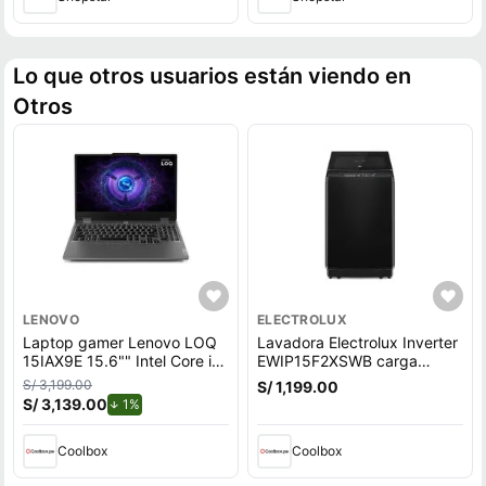
Lo que otros usuarios están viendo en
Otros
LENOVO
ELECTROLUX
Laptop gamer Lenovo LOQ
Lavadora Electrolux Inverter
15IAX9E 15.6"" Intel Core i5,
EWIP15F2XSWB carga
512GB SSD, 8GB RAM,
superior, capacidad 15 kg,
S/ 3,199.00
S/ 1,199.00
Windows 11 Home, gris
negro
S/ 3,139.00
de descuento.
1%
Coolbox
Coolbox