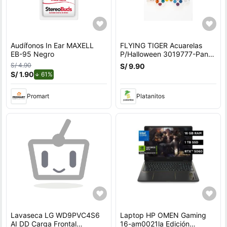
Audífonos In Ear MAXELL
FLYING TIGER Acuarelas
EB-95 Negro
P/Halloween 3019777-Pant-
A
S/ 4.90
S/ 9.90
S/ 1.90
de descuento.
61%
Promart
Platanitos
Lavaseca LG WD9PVC4S6
Laptop HP OMEN Gaming
AI DD Carga Frontal
16-am0021la Edición