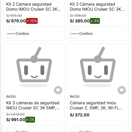
Kit 2 Cámara seguridad
Kit 2 Cámara seguridad
Domo IMOU Cruiser SC 3K
Domo IMOU Cruiser SC 3K
5MP + Micro SD 128GB
5MP 360° Exterior - Blanco
S/ 615.00
S/ 398.00
360° Exterior - Blanco
S/ 679.00
de aumento.
S/ 385.00
de descuento.
10%
3%
Coolbox
Coolbox
IMOU
IMOU
Kit 3 cámaras de seguridad
Cámara seguridad Imou
IMOU Cruiser SC 3K 5MP,
Cruiser Z, 5MP, 3K, Wi-Fi,
360° exterior, con Micro SD
exterior, doble lente, blanco
S/ 1,018.00
S/ 372.00
128GB, blanco
+ Micro SD 128GB
S/ 991.00
de descuento.
2%