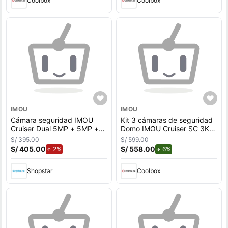
Coolbox
Coolbox
IMOU
IMOU
Cámara seguridad IMOU
Kit 3 cámaras de seguridad
Cruiser Dual 5MP + 5MP +
Domo IMOU Cruiser SC 3K
Micro SD 128GB 360°
5MP, exterior IP66, visión
S/ 395.00
S/ 599.00
Externa Full color
nocturna, blanco
S/ 405.00
de aumento.
S/ 558.00
de descuento.
2%
6%
Shopstar
Coolbox