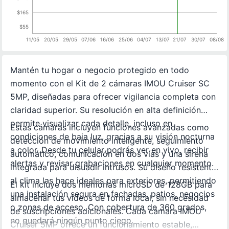
$165
$55
11/05
20/05
29/05
07/06
16/06
25/06
04/07
13/07
21/07
30/07
08/08
Mantén tu hogar o negocio protegido en todo
momento con el Kit de 2 cámaras IMOU Cruiser SC
5MP, diseñadas para ofrecer vigilancia completa con
claridad superior. Su resolución en alta definición
permite visualizar cada detalle, incluso en
Estas cámaras incluyen funciones avanzadas como
condiciones de baja luz, gracias a su visión nocturna
detección de movimiento inteligente, seguimiento
a color. Desde tu celular podrás ver en vivo, recibir
automático, comunicación en dos vías y una sirena
alertas y revisar grabaciones en cualquier momento.
integrada para disuadir intrusos. Su diseño resistente
al clima las hace ideales para exteriores, permitiendo
El kit incluye dos memorias microSD de 128GB para
una instalación segura en fachadas, patios, negocios
almacenar tus videos de forma local, sin necesidad
o zonas de acceso. Con cobertura de 360 grados,
de suscripciones adicionales. Cada cámara IMOU
no quedará ningún punto ciego.
Cruiser 5MP ofrece un funcionamiento estable,