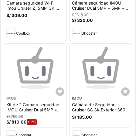
Cámara seguridad Wi-Fi
Cámara seguridad IMOU
Imou Cruiser Z, 5MP, 3K,
Cruiser Dual 5MP + 5MP +
doble lente, exterior, blanco
Micro SD 64GB 360°
S/ 318.00
S/ 309.00
+ Micro SD 64GB
Externa Full color
S/ 320.00
Coolbox
Shopstar
IMOU
IMOU
Kit de 2 Cámara seguridad
Cámara de Seguridad
IMOU Cruiser Dual 5MP +
Cruiser SC 3K Exterior 360°
5MP + Micro SD 128GB
con Detección de
S/ 790.00
S/ 185.00
360° Externa Full color
Movimiento IP66
S/ 810.00
de aumento.
2%
Shopstar
Shopstar