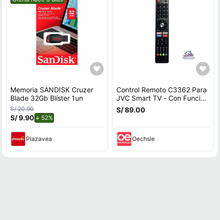
Memoria SANDISK Cruzer
Control Remoto C3362 Para
Blade 32Gb Blíster 1un
JVC Smart TV - Con Función
De Voz
S/ 20.90
S/ 89.00
S/ 9.90
de descuento.
52%
Plazavea
Oechsle