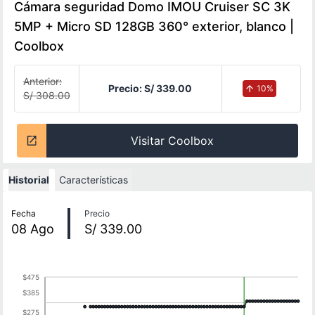
Cámara seguridad Domo IMOU Cruiser SC 3K
5MP + Micro SD 128GB 360° exterior, blanco |
Coolbox
Anterior:
Precio:
S/ 339.00
10
%
S/ 308.00
Visitar Coolbox
Historial
Características
Historial de precios
Fecha
Precio
08
Ago
S/ 339.00
$475
$385
$275