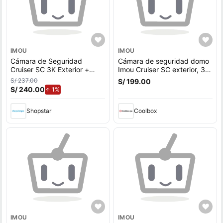
IMOU
IMOU
Cámara de Seguridad
Cámara de seguridad domo
Cruiser SC 3K Exterior +
Imou Cruiser SC exterior, 3K
Micro SD 64GB 360° con
5MP, Wi-Fi, visión nocturna
S/ 237.00
S/ 199.00
Detección de Movimiento
hasta 30 m, rotativa 360°,
S/ 240.00
de aumento.
1%
IP66
blanco
Shopstar
Coolbox
IMOU
IMOU