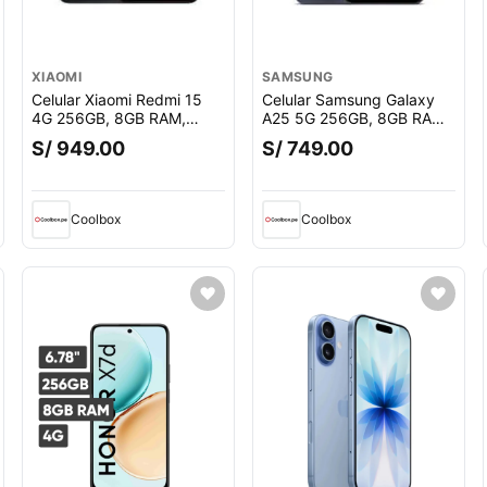
XIAOMI
SAMSUNG
Celular Xiaomi Redmi 15
Celular Samsung Galaxy
4G 256GB, 8GB RAM,
A25 5G 256GB, 8GB RAM,
cámara trasera 50 MP y
cámara trasera 50MP y
S/ 949.00
S/ 749.00
frontal 8MP, 6.9"", negro
frontal 13MP, 6.5"", negro
uento.
Coolbox
Coolbox