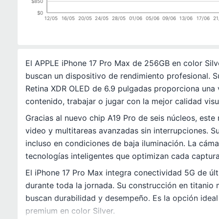
$850
$0
12/05
16/05
20/05
24/05
28/05
01/06
05/06
09/06
13/06
17/06
21
El APPLE iPhone 17 Pro Max de 256GB en color Silv
buscan un dispositivo de rendimiento profesional. S
Retina XDR OLED de 6.9 pulgadas proporciona una vis
contenido, trabajar o jugar con la mejor calidad visu
Gracias al nuevo chip A19 Pro de seis núcleos, este
video y multitareas avanzadas sin interrupciones. S
incluso en condiciones de baja iluminación. La cám
tecnologías inteligentes que optimizan cada captur
El iPhone 17 Pro Max integra conectividad 5G de últ
durante toda la jornada. Su construcción en titanio 
buscan durabilidad y desempeño. Es la opción ideal
premium en color Silver.