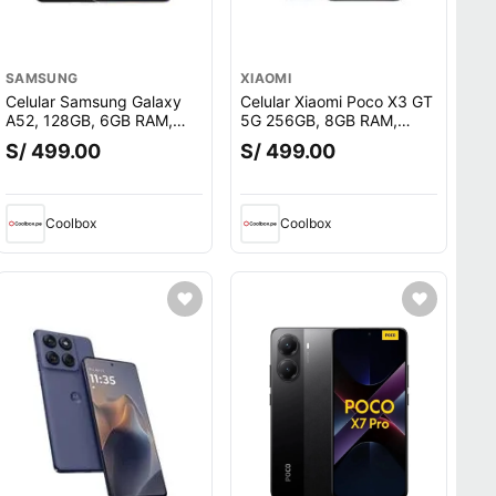
SAMSUNG
XIAOMI
Celular Samsung Galaxy
Celular Xiaomi Poco X3 GT
A52, 128GB, 6GB RAM,
5G 256GB, 8GB RAM,
cámara trasera 64MP y
cámara trasera 64MP y
S/ 499.00
S/ 499.00
frontal 32MP, 6.5"",
frontal 16MP, 6.6"", negro
Snapdragon, negro
Coolbox
Coolbox