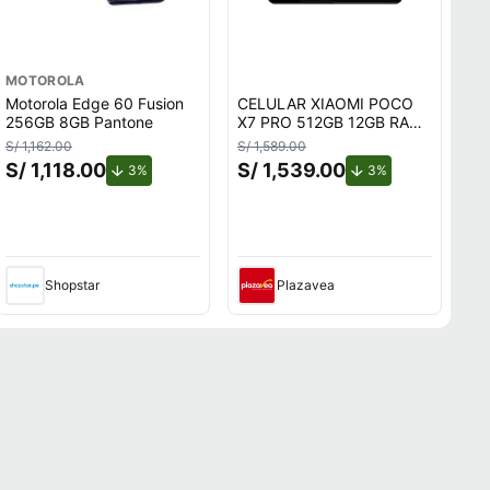
MOTOROLA
Motorola Edge 60 Fusion
CELULAR XIAOMI POCO
256GB 8GB Pantone
X7 PRO 512GB 12GB RAM
NEGRO
S/ 1,162.00
S/ 1,589.00
S/ 1,118.00
S/ 1,539.00
o.
de descuento.
de descuento.
3%
3%
Shopstar
Plazavea