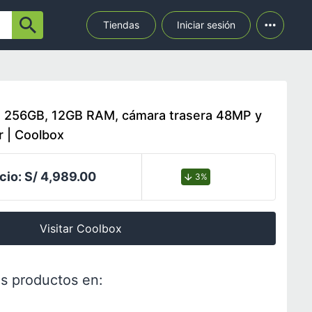
Tiendas
Iniciar sesión
M 256GB, 12GB RAM, cámara trasera 48MP y
er | Coolbox
cio:
S/ 4,989.00
3%
Visitar Coolbox
s productos en: