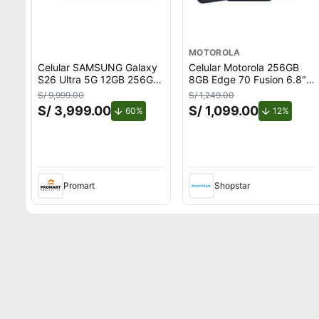
MOTOROLA
Celular SAMSUNG Galaxy
Celular Motorola 256GB
S26 Ultra 5G 12GB 256GB
8GB Edge 70 Fusion 6.8""
Azul
Azul
S/ 9,999.00
S/ 1,249.00
S/ 3,999.00
S/ 1,099.00
de descuento.
de desc
60%
12%
Promart
Shopstar