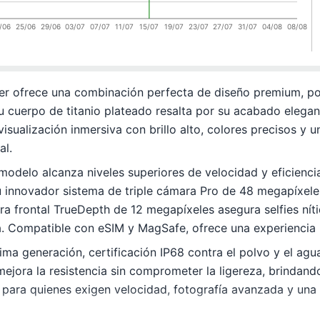
/06
25/06
29/06
03/07
07/07
11/07
15/07
19/07
23/07
27/07
31/07
04/08
08/08
er ofrece una combinación perfecta de diseño premium, p
u cuerpo de titanio plateado resalta por su acabado elegant
ualización inmersiva con brillo alto, colores precisos y un
al.
 modelo alcanza niveles superiores de velocidad y eficienci
u innovador sistema de triple cámara Pro de 48 megapíxele
ara frontal TrueDepth de 12 megapíxeles asegura selfies ní
a. Compatible con eSIM y MagSafe, ofrece una experiencia m
ima generación, certificación IP68 contra el polvo y el a
mejora la resistencia sin comprometer la ligereza, brindand
 para quienes exigen velocidad, fotografía avanzada y una 