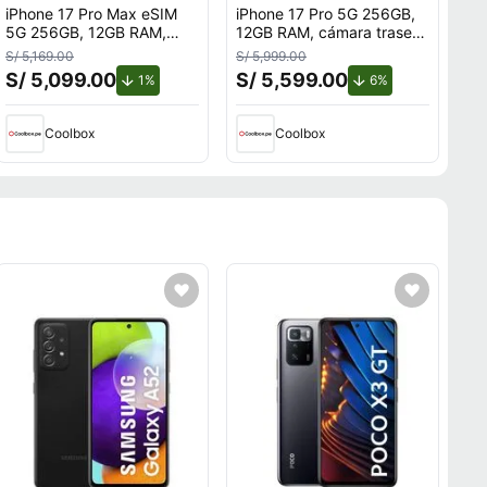
iPhone 17 Pro Max eSIM
iPhone 17 Pro 5G 256GB,
5G 256GB, 12GB RAM,
12GB RAM, cámara trasera
cámara trasera 48MP y
48MP, frontal 18MP, 6.3"",
S/ 5,169.00
S/ 5,999.00
frontal 12MP, 6.9"", Cosmic
plateado
S/ 5,099.00
S/ 5,599.00
de descuento.
de descuento.
1%
6%
Orange
Coolbox
Coolbox