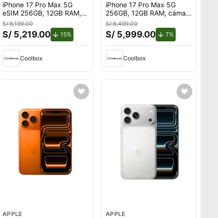
iPhone 17 Pro Max 5G
iPhone 17 Pro Max 5G
eSIM 256GB, 12GB RAM,
256GB, 12GB RAM, cámara
cámara trasera 48MP y
trasera 48MP y frontal
S/ 6,199.00
S/ 6,499.00
frontal 18MP, 6.9"",
18MP, 6.9"", naranja
S/ 5,219.00
S/ 5,999.00
o.
de descuento.
de descuento.
15%
7%
naranja
Coolbox
Coolbox
APPLE
APPLE