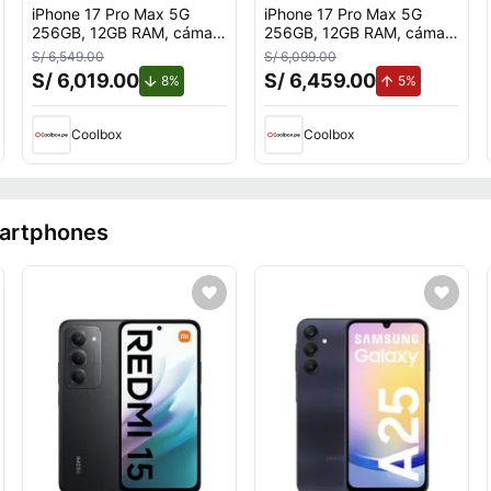
iPhone 17 Pro Max 5G
iPhone 17 Pro Max 5G
256GB, 12GB RAM, cámara
256GB, 12GB RAM, cámara
trasera 48MP y frontal
trasera 48MP y frontal
S/ 6,549.00
S/ 6,099.00
18MP, 6.9"", deep blue
18MP, 6.9"", cosmic
S/ 6,019.00
S/ 6,459.00
uento.
de descuento.
de aumento.
8%
5%
orange
Coolbox
Coolbox
martphones