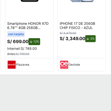
Smartphone HONOR X7D
IPHONE 17 DE 256GB
6.78"" 8GB 256GB
CHIP FISICO - AZUL
108MP+2MP Negro
S/ 3,479.00
con tarjeta
S/ 3,349.00
uento.
de descuent
3%
S/ 699.00
de descuento.
12%
Internet:
S/ 749.00
Antes:
S/ 799.00
Plazavea
Oechsle