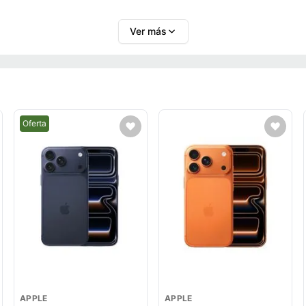
Ver más
Mejor precio.
Oferta
APPLE
APPLE