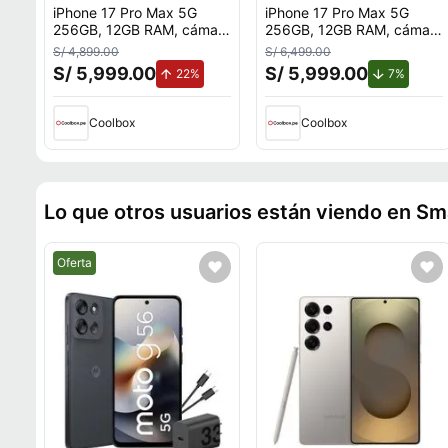
iPhone 17 Pro Max 5G
iPhone 17 Pro Max 5G
256GB, 12GB RAM, cámara
256GB, 12GB RAM, cámara
trasera 48MP y frontal
trasera 48MP, frontal
S/ 4,899.00
S/ 6,499.00
18MP, 6.9"", plateado
18MP, 6.9"", Deep Blue
S/ 5,999.00
S/ 5,999.00
de aumento.
de desc
22%
7%
Coolbox
Coolbox
Lo que otros usuarios están viendo en S
Mejor precio.
Oferta