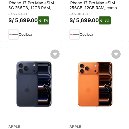
iPhone 17 Pro Max eSIM
iPhone 17 Pro Max eSIM
5G 256GB, 12GB RAM,
256GB, 12GB RAM, cámara
cámara trasera 48MP y
trasera 48MP y frontal
S/ 5,759.00
S/ 5,919.00
frontal 18MP, 6.9"", blue
18MP, 6.9"", cosmic
S/ 5,699.00
S/ 5,699.00
ento.
de descuento.
de descuent
1%
3%
orange
Coolbox
Coolbox
APPLE
APPLE