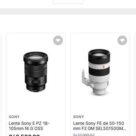
SONY
SONY
Lente Sony E PZ 18-
Lente Sony FE de 50-150
105mm f4 G OSS
mm F2 GM SEL50150GM,
blanco
S/ 12,999.02