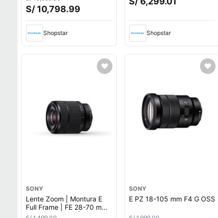
S/ 6,299.01
S/ 10,798.99
Shopstar
Shopstar
SONY
SONY
Lente Zoom | Montura E
E PZ 18-105 mm F4 G OSS
Full Frame | FE 28-70 mm
F3.5-5.6 OSS II |
S/ 1,499.00
S/ 1,999.00