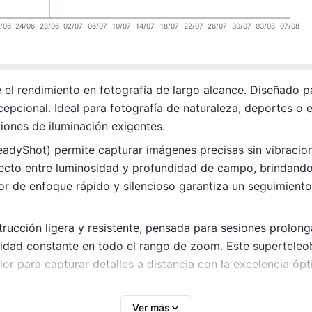
/06
24/06
28/06
02/07
06/07
10/07
14/07
18/07
22/07
26/07
30/07
03/08
07/08
el rendimiento en fotografía de largo alcance. Diseñado p
epcional. Ideal para fotografía de naturaleza, deportes o 
ciones de iluminación exigentes.
eadyShot) permite capturar imágenes precisas sin vibracione
rfecto entre luminosidad y profundidad de campo, brindando
or de enfoque rápido y silencioso garantiza un seguimiento
cción ligera y resistente, pensada para sesiones prolong
lidad constante en todo el rango de zoom. Este superteleo
ior para capturar detalles a distancia con la excelencia ópt
Ver más