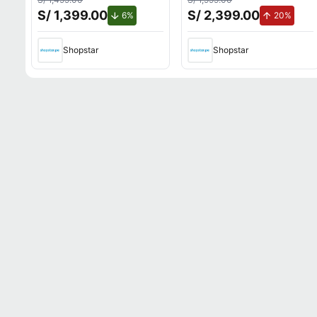
SEL28702
S/ 1,399.00
S/ 2,399.00
de descuento.
de au
6%
20%
Shopstar
Shopstar