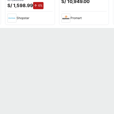
S/ 10,949.00
UV de 72mm
S/ 1,598.99
mento.
de aumento.
6%
Shopstar
Promart