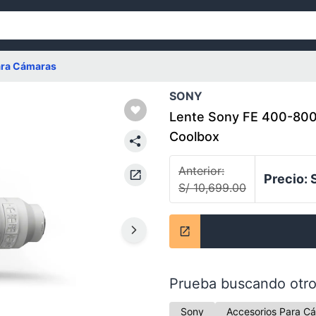
ara Cámaras
SONY
Lente Sony FE 400-800
Coolbox
Anterior:
Precio:
S/ 10,699.00
Prueba buscando otro
Sony
Accesorios Para C