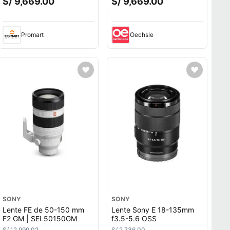
S/ 9,669.00
S/ 9,669.00
Promart
Oechsle
SONY
SONY
Lente FE de 50-150 mm
Lente Sony E 18-135mm
F2 GM | SEL50150GM
f3.5-5.6 OSS
S/ 12,999.02
S/ 2,736.00