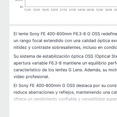
$0
11/05
15/05
19/05
23/05
27/05
31/05
04/06
08/06
12/06
16/06
20
El lente Sony FE 400-800mm F6.3-8 G OSS redefine 
un rango focal extendido con una calidad óptica exc
nitidez y contraste sobresalientes, incluso en condi
Su sistema de estabilización óptica OSS (Optical St
apertura variable F6.3-8 mantiene un equilibrio pe
característico de los lentes G Lens. Además, su mot
video profesional.
El Sony FE 400-800mm G OSS destaca por su constru
reduce aberraciones y reflejos, manteniendo una ca
ofrece un rendimiento confiable y versatilidad super