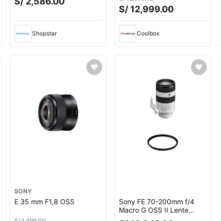
S/ 2,586.00
S/ 12,999.00
Shopstar
Coolbox
SONY
E 35 mm F1,8 OSS
Sony FE 70-200mm f/4
Macro G OSS II Lente
Telefoto Zoom con Filtro
S/ 1,499.00