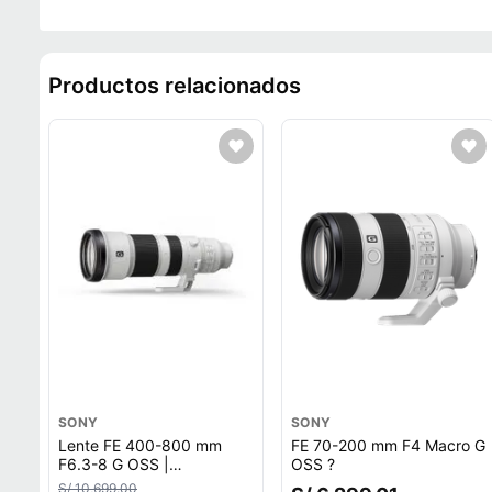
Productos relacionados
SONY
SONY
Lente FE 400-800 mm
FE 70-200 mm F4 Macro G
F6.3-8 G OSS |
OSS ?
SEL400800G
S/ 10,699.00