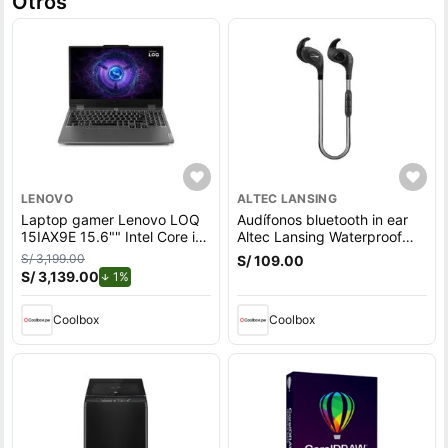
Otros
LENOVO
ALTEC LANSING
Laptop gamer Lenovo LOQ
Audífonos bluetooth in ear
15IAX9E 15.6"" Intel Core i5,
Altec Lansing Waterproof
512GB SSD, 8GB RAM,
deportivo IPX6, micrófono
S/ 3,199.00
S/ 109.00
Windows 11 Home, gris
incorporado, máx. 6 horas,
S/ 3,139.00
de descuento.
1%
control volumen, negro
Coolbox
Coolbox