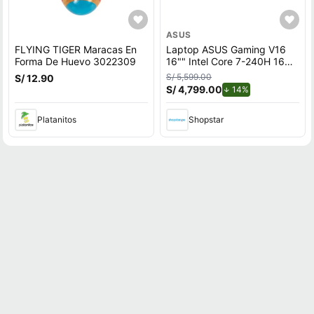
ASUS
FLYING TIGER Maracas En
Laptop ASUS Gaming V16
Forma De Huevo 3022309
16"" Intel Core 7-240H 16GB
512GB SSD RTX5050
S/ 5,599.00
S/ 12.90
S/ 4,799.00
de descuento.
14%
Platanitos
Shopstar