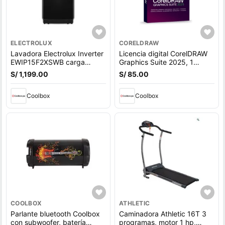
ELECTROLUX
CORELDRAW
Lavadora Electrolux Inverter
Licencia digital CorelDRAW
EWIP15F2XSWB carga
Graphics Suite 2025, 1
superior, capacidad 15 kg,
dispositivo, compatible con
S/ 1,199.00
S/ 85.00
negro
macOS, duración 1 año
Coolbox
Coolbox
COOLBOX
ATHLETIC
Parlante bluetooth Coolbox
Caminadora Athletic 16T 3
con subwoofer, batería
programas, motor 1 hp,