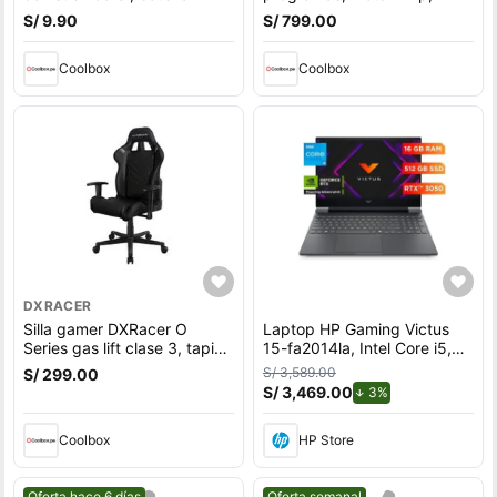
recargable, guitar
velocidad máx. 10 km, máx.
S/ 9.90
S/ 799.00
100 kg
Coolbox
Coolbox
DXRACER
Silla gamer DXRacer O
Laptop HP Gaming Victus
Series gas lift clase 3, tapiz
15-fa2014la, Intel Core i5,
cuero pu, máx. 100 kg,
16 GB RAM, NVIDIA GeForce
S/ 3,589.00
S/ 299.00
inclinación 90 - 135°, negro
RTX 3050, 512 GB SSD,
S/ 3,469.00
de descuento.
3%
15.6"" FHD 144 Hz,
Windows 11 Home
Coolbox
HP Store
Mejor precio.
Mejor precio.
Oferta hace 6 días
Oferta semanal