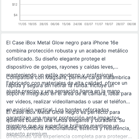
$12
$4
11/05
19/05
28/05
06/06
15/06
24/06
03/07
11/07
19/07
28/07
06/08
El Case iBox Metal Glow negro para iPhone 16e
combina protección robusta y un acabado metálico
sofisticado. Su diseño elegante protege el
dispositivo de golpes, rayones y caídas leves,
manteniendo un estilo moderno y profesional.
Compatible con MagSafe, permite carga inalámbrica
Fabricado con materiales de alta calidad, ofrece un
rápida y segura sin retirar la funda. Incluye un
ajuste preciso y una sensación ligera en la mano.
soporte integrado en el área de la cámara, ideal para
ver videos, realizar videollamadas o usar el teléfono
en posición vertical. Los bordes reforzados
El Case iBox Metal Glow negro es perfecto para
garantizan una mayor protección ante impactos,
quienes buscan una funda elegante y duradera. Su
mientras que su superficie brillante mantiene un
diseño combina funcionalidad, estética y resistencia,
aspecto premium.
ofreciendo una experiencia completa para proteger