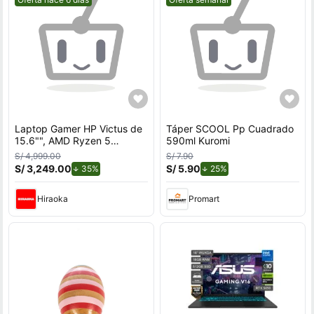
Laptop Gamer HP Victus de
Táper SCOOL Pp Cuadrado
15.6"", AMD Ryzen 5
590ml Kuromi
7535HS, NVIDIA GeForce
S/ 4,999.00
S/ 7.90
RTX 3050, 12GB RAM, disco
S/ 3,249.00
de descuento.
S/ 5.90
de descuento.
35%
25%
sólido de 512GB, modelo 15-
fb3058la
Hiraoka
Promart