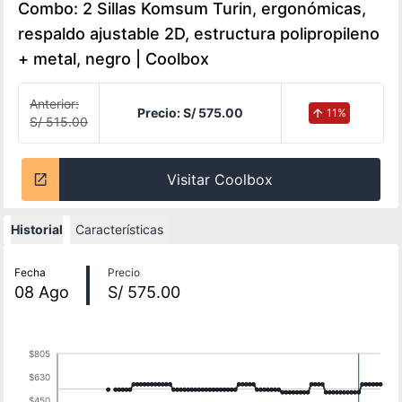
Combo: 2 Sillas Komsum Turin, ergonómicas,
respaldo ajustable 2D, estructura polipropileno
+ metal, negro | Coolbox
Anterior:
Precio:
S/ 575.00
11
%
S/ 515.00
Visitar Coolbox
Historial
Características
Historial de precios
Fecha
Precio
08
Ago
S/ 575.00
$805
$630
$450