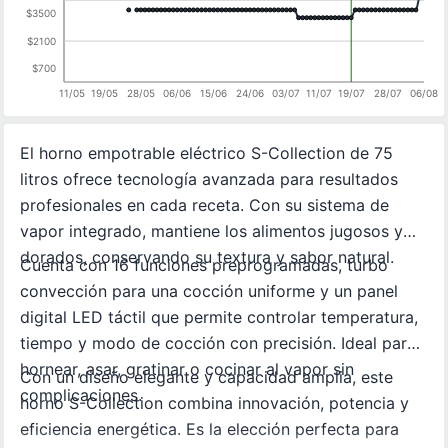
$3500
$2100
$700
11/05
19/05
28/05
06/06
15/06
24/06
03/07
11/07
19/07
28/07
06/08
El horno empotrable eléctrico S-Collection de 75
litros ofrece tecnología avanzada para resultados
profesionales en cada receta. Con su sistema de
vapor integrado, mantiene los alimentos jugosos y
dorados, conservando su textura y sabor natural.
Cuenta con 16 funciones preprogramadas, turbo
convección para una cocción uniforme y un panel
digital LED táctil que permite controlar temperatura,
tiempo y modo de cocción con precisión. Ideal para
hornear, asar, gratinar o cocinar al vapor sin
Con un diseño elegante y capacidad amplia, este
complicaciones.
horno S-Collection combina innovación, potencia y
eficiencia energética. Es la elección perfecta para