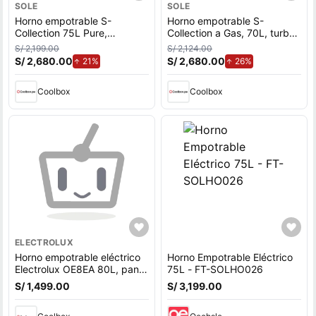
SOLE
SOLE
Horno empotrable S-
Horno empotrable S-
Collection 75L Pure,
Collection a Gas, 70L, turbo
eléctrico, turbo convección,
convección, 7 funciones,
S/ 2,199.00
S/ 2,124.00
11 funciones, AirFry, panel
panel digital touch + perillas
S/ 2,680.00
de aumento.
S/ 2,680.00
de aumento.
21%
26%
digital LED
Coolbox
Coolbox
ELECTROLUX
Horno empotrable eléctrico
Horno Empotrable Eléctrico
Electrolux OE8EA 80L, panel
75L - FT-SOLHO026
digital, AirFry, convección,
S/ 1,499.00
S/ 3,199.00
negro