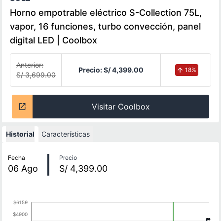
Horno empotrable eléctrico S-Collection 75L,
vapor, 16 funciones, turbo convección, panel
digital LED | Coolbox
Anterior:
Precio:
S/ 4,399.00
18
%
S/ 3,699.00
Visitar Coolbox
Historial
Características
Historial de precios
Fecha
Precio
06
Ago
S/ 4,399.00
$6159
$4900