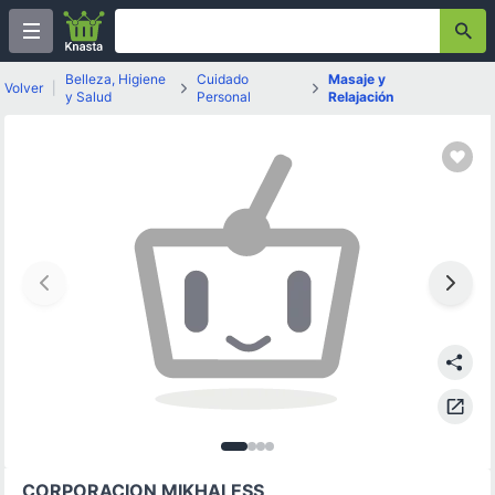
Belleza, Higiene
Cuidado
Masaje y
Volver
|
y Salud
Personal
Relajación
Imagen
Imagen
Imagen
Imagen
1
de
2
3
de
4
4
de
de
4
4
4
CORPORACION MIKHALESS