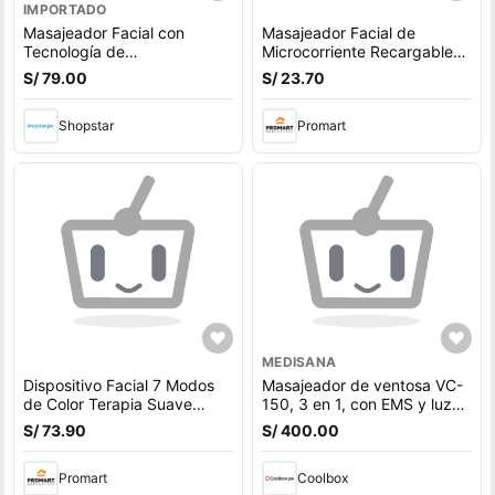
IMPORTADO
Masajeador Facial con
Masajeador Facial de
Tecnología de
Microcorriente Recargable
Microcorriente EMS Reduce
Doble Cabezal Para Arrugas
S/ 79.00
S/ 23.70
Arrugas Luces LED 7 Lights
Flacidez Blanco
Shopstar
Promart
MEDISANA
Dispositivo Facial 7 Modos
Masajeador de ventosa VC-
de Color Terapia Suave
150, 3 en 1, con EMS y luz
Blanco Portatil Diario
roja
S/ 73.90
S/ 400.00
Y+Papel Regalo
Promart
Coolbox