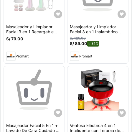
Masajeador y Limpiador
Masajeador y Limpiador
Facial 3 en 1 Recargable
Facial 3 en 1 Inalambrico
GBL-737
Recargable GBL-737
S/ 129.00
S/ 79.00
S/ 89.00
de descuento.
31%
Promart
Promart
Masajeador Facial 5 En 1 +
Ventosa Eléctrica 4 en 1
Lavado De Cara Cuidado De
Inteligente con Terapia de