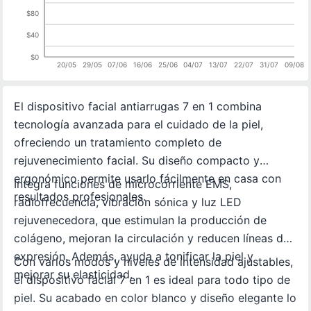
$80
$40
$0
20/05
29/05
07/06
16/06
25/06
04/07
13/07
22/07
31/07
09/08
El dispositivo facial antiarrugas 7 en 1 combina
tecnología avanzada para el cuidado de la piel,
ofreciendo un tratamiento completo de
rejuvenecimiento facial. Su diseño compacto y
ergonómico permite usarlo fácilmente en casa con
Integra funciones de microcorriente EMS,
resultados profesionales.
radiofrecuencia, vibración sónica y luz LED
rejuvenecedora, que estimulan la producción de
colágeno, mejoran la circulación y reducen líneas de
expresión. Además, ayuda a tonificar la piel y
Con varios modos y niveles de intensidad ajustables,
mejorar su elasticidad.
el dispositivo facial 7 en 1 es ideal para todo tipo de
piel. Su acabado en color blanco y diseño elegante lo