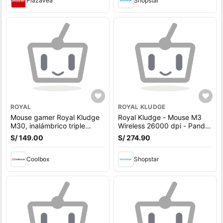
Plazavea
Shopstar
ROYAL
ROYAL KLUDGE
Mouse gamer Royal Kludge
Royal Kludge - Mouse M3
M30, inalámbrico triple
Wireless 26000 dpi - Panda
modo, 12000 DPI, 41g, RGB,
White
S/ 149.00
S/ 274.90
recargable
Coolbox
Shopstar