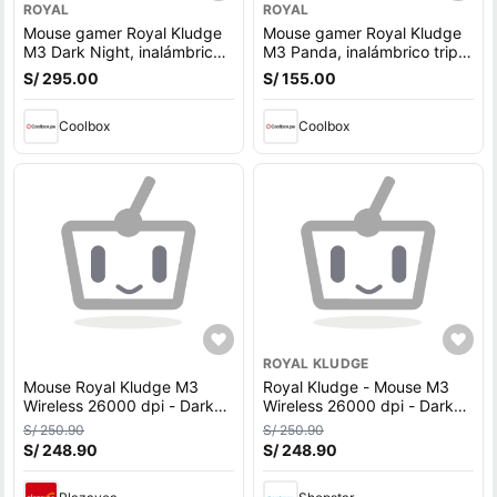
ROYAL
ROYAL
Mouse gamer Royal Kludge
Mouse gamer Royal Kludge
M3 Dark Night, inalámbrico
M3 Panda, inalámbrico triple
triple modo, 30000 DPI,
modo, 30000 DPI,
S/ 295.00
S/ 155.00
ambidiestro, 5 botones
ambidiestro, sin RGB, 5
botones
Coolbox
Coolbox
ROYAL KLUDGE
Mouse Royal Kludge M3
Royal Kludge - Mouse M3
Wireless 26000 dpi - Dark
Wireless 26000 dpi - Dark
Night
Night
S/ 250.90
S/ 250.90
S/ 248.90
S/ 248.90