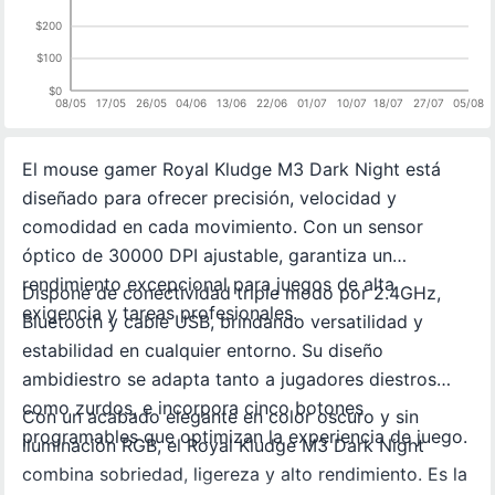
$200
$100
$0
08/05
17/05
26/05
04/06
13/06
22/06
01/07
10/07
18/07
27/07
05/08
El mouse gamer Royal Kludge M3 Dark Night está
diseñado para ofrecer precisión, velocidad y
comodidad en cada movimiento. Con un sensor
óptico de 30000 DPI ajustable, garantiza un
rendimiento excepcional para juegos de alta
Dispone de conectividad triple modo por 2.4GHz,
exigencia y tareas profesionales.
Bluetooth y cable USB, brindando versatilidad y
estabilidad en cualquier entorno. Su diseño
ambidiestro se adapta tanto a jugadores diestros
como zurdos, e incorpora cinco botones
Con un acabado elegante en color oscuro y sin
programables que optimizan la experiencia de juego.
iluminación RGB, el Royal Kludge M3 Dark Night
combina sobriedad, ligereza y alto rendimiento. Es la