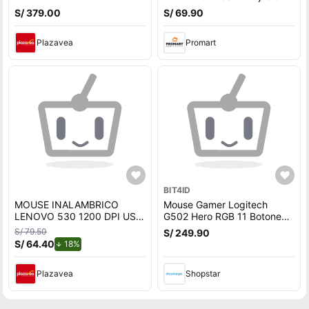
WIRELESS 18K DPI
- Blanco
S/ 379.00
S/ 69.90
Plazavea
Promart
BIT4ID
MOUSE INALAMBRICO
Mouse Gamer Logitech
LENOVO 530 1200 DPI USB
G502 Hero RGB 11 Botones
3 BOTONES BATERIA AA,
25K DPI
S/ 79.50
S/ 249.90
AMBIDIESTRO GRIS P/N:
S/ 64.40
de descuento.
18%
GY50Z18985
Plazavea
Shopstar