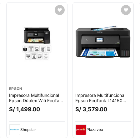
EPSON
Impresora Multifuncional
Impresora Multifuncional
Epson Dúplex Wifi EcoTank
Epson EcoTank L14150
L4260
A3+ con Wi-Fi
S/ 1,499.00
S/ 3,579.00
Shopstar
Plazavea