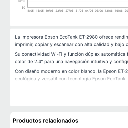
$250
$0
11/05
15/05
19/05
23/05
27/05
31/05
04/06
08/06
12/06
16/06
20
La impresora Epson EcoTank ET-2980 ofrece rendimi
imprimir, copiar y escanear con alta calidad y bajo
Su conectividad Wi-Fi y función dúplex automática f
color de 2.4” para una navegación intuitiva y config
Con diseño moderno en color blanco, la Epson ET-29
ecológica y versátil con tecnología Epson EcoTank.
Productos relacionados