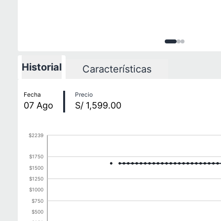
Imagen
Imagen
Imagen
1
de
2
3
d
3
Historial
Características
Historial de precios
Fecha
Precio
07
Ago
S/ 1,599.00
$2239
$1750
$1500
$1250
$1000
$750
$500