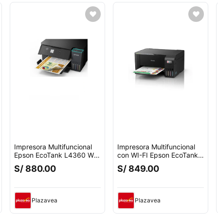
Impresora Multifuncional
Impresora Multifuncional
Epson EcoTank L4360 Wi-
con WI-FI Epson EcoTank
Fi Dúplex Califica este
L3250
S/ 880.00
S/ 849.00
producto
cuento.
Plazavea
Plazavea