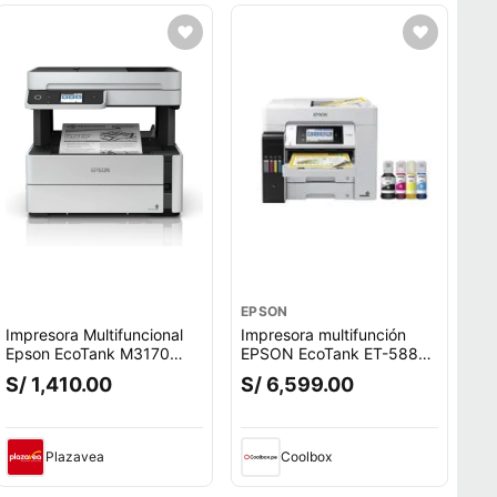
EPSON
Impresora Multifuncional
Impresora multifunción
Epson EcoTank M3170
EPSON EcoTank ET-5880,
Monocromática Wi-Fi
ADF, Fax, Wi-Fi, LAN,
S/ 1,410.00
S/ 6,599.00
pantalla táctil, blanco
Plazavea
Coolbox