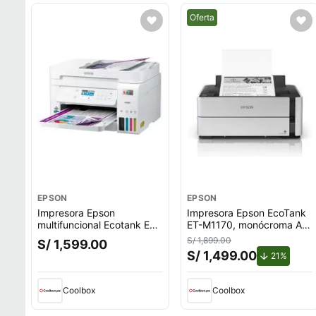
Mejor precio.
Oferta
EPSON
EPSON
Impresora Epson
Impresora Epson EcoTank
multifuncional Ecotank ET-
ET-M1170, monócroma A4,
3850 inalámbrica, Wi-Fi,
dúplex, Wi-Fi Direct, USB,
S/ 1,899.00
S/ 1,599.00
pantalla 2.4'', sin
Ethernet
S/ 1,499.00
de des
21%
cartuchos, blanco
Coolbox
Coolbox