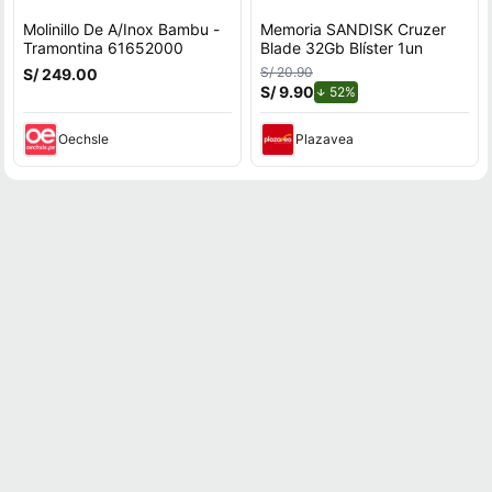
Molinillo De A/Inox Bambu -
Memoria SANDISK Cruzer
Tramontina 61652000
Blade 32Gb Blíster 1un
S/ 20.90
S/ 249.00
S/ 9.90
de descuento.
52%
Oechsle
Plazavea