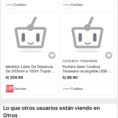
Coolbox
Coolbox
COOLBOX TERAWARE
Medidor Láser De Distancia
Puntero láser Coolbox
De 005mm a 100m Truper -
Teraware recargable USB-
100374
A/USB-C, rango 3 metros
S/ 359.90
S/ 99.90
Oechsle
Coolbox
Lo que otros usuarios están viendo en
Otros