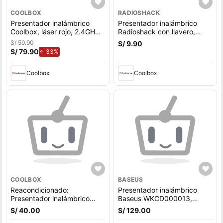
COOLBOX
RADIOSHACK
Presentador inalámbrico
Presentador inalámbrico
Coolbox, láser rojo, 2.4GHz,
Radioshack con llavero,
usa pilas, negro
láser rojo, usa pilas, negro
S/ 59.90
S/ 9.90
S/ 79.90
de aumento.
33%
Coolbox
Coolbox
COOLBOX
BASEUS
Reacondicionado:
Presentador inalámbrico
Presentador inalámbrico
Baseus WKCD000013,
Coolbox, láser rojo, 2.4GHz,
receptor usb Tipo-C, láser
S/ 40.00
S/ 129.00
usa pilas, negro
rojo, recargables, gris