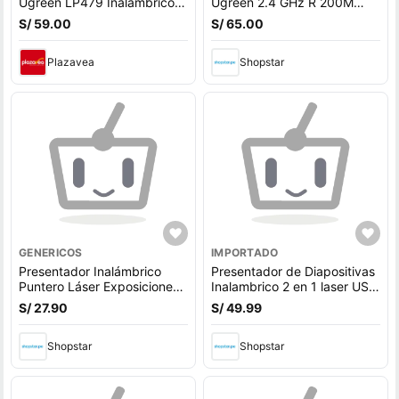
Ugreen LP479 Inalámbrico
Ugreen 2.4 GHz R 200M
con Puntero Láser
Control R 100M Black
S/ 59.00
S/ 65.00
50654
Plazavea
Shopstar
GENERICOS
IMPORTADO
Presentador Inalámbrico
Presentador de Diapositivas
Puntero Láser Exposiciones
Inalambrico 2 en 1 laser USB
Profesionales
C
S/ 27.90
S/ 49.99
Shopstar
Shopstar