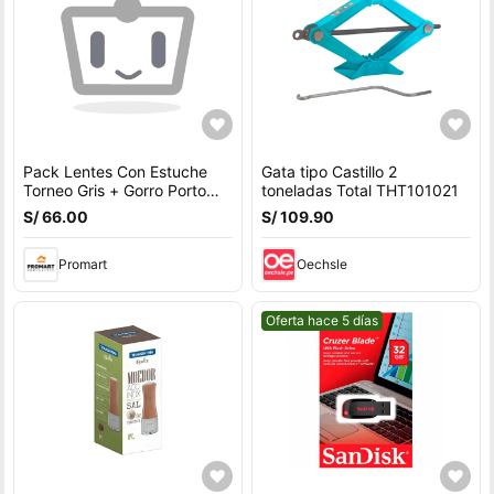
Pack Lentes Con Estuche
Gata tipo Castillo 2
Torneo Gris + Gorro Porto
toneladas Total THT101021
Negro
S/ 66.00
S/ 109.90
Promart
Oechsle
Mejor precio.
Oferta hace 5 días