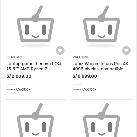
LENOVO
WACOM
Laptop gamer Lenovo LOQ
Lápiz Wacom Intuos Pen 4K,
15.6"" AMD Ryzen 7
4096 niveles, compatible
7840HS, 512GB SSD, 16GB
con Wacom Intuos, One Pen
S/ 2,909.00
S/ 9,999.00
RAM, RTX 4050 6GB, Win11
Home, gris
Coolbox
Coolbox