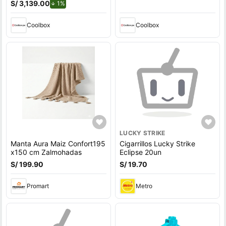
Windows 11 Home, gris
inclinación 90 - 135°, negro
S/ 3,139.00
de descuento.
1%
Coolbox
Coolbox
LUCKY STRIKE
Manta Aura Maiz Confort195
Cigarrillos Lucky Strike
x150 cm Zalmohadas
Eclipse 20un
S/ 199.90
S/ 19.70
Promart
Metro