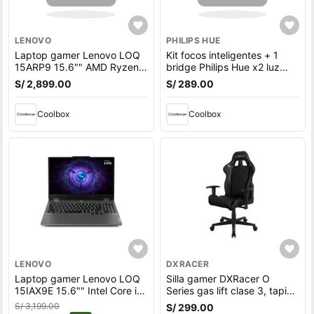
LENOVO
PHILIPS HUE
Laptop gamer Lenovo LOQ
Kit focos inteligentes + 1
15ARP9 15.6"" AMD Ryzen
bridge Philips Hue x2 luz
5-7235HS, 512GB SSD,
amarilla, wifi, 9w, tipo de
S/ 2,899.00
S/ 289.00
12GB RAM, GeForce RTX
bombilla E27, zigbee
3050, Win11, gris
Coolbox
Coolbox
LENOVO
DXRACER
Laptop gamer Lenovo LOQ
Silla gamer DXRacer O
15IAX9E 15.6"" Intel Core i5,
Series gas lift clase 3, tapiz
512GB SSD, 8GB RAM,
cuero pu, máx. 100 kg,
S/ 3,199.00
S/ 299.00