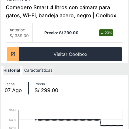
Comedero Smart 4 litros con cámara para
gatos, Wi-Fi, bandeja acero, negro | Coolbox
Anterior:
Precio:
S/ 299.00
23%
S/ 389.00
Visitar Coolbox
Historial
Características
Historial de precios
Fecha
Precio
07
Ago
S/ 299.00
$545
$390
$260