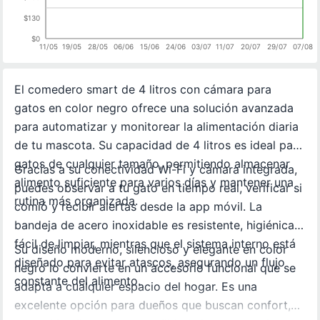
$130
$0
11/05
19/05
28/05
06/06
15/06
24/06
03/07
11/07
20/07
29/07
07/08
El comedero smart de 4 litros con cámara para
gatos en color negro ofrece una solución avanzada
para automatizar y monitorear la alimentación diaria
de tu mascota. Su capacidad de 4 litros es ideal para
gatos de cualquier tamaño, permitiendo almacenar
Gracias a su conectividad Wi-Fi y cámara integrada,
alimento suficiente para varios días y mantener una
puedes observar a tu gato en tiempo real, verificar si
rutina más organizada.
comió y recibir alertas desde la app móvil. La
bandeja de acero inoxidable es resistente, higiénica y
fácil de limpiar, mientras que el sistema interno está
Su diseño moderno, silencioso y elegante en color
diseñado para evitar atascos, asegurando un flujo
negro lo convierte en un accesorio funcional que se
constante del alimento.
adapta a cualquier espacio del hogar. Es una
excelente opción para dueños que buscan confort,