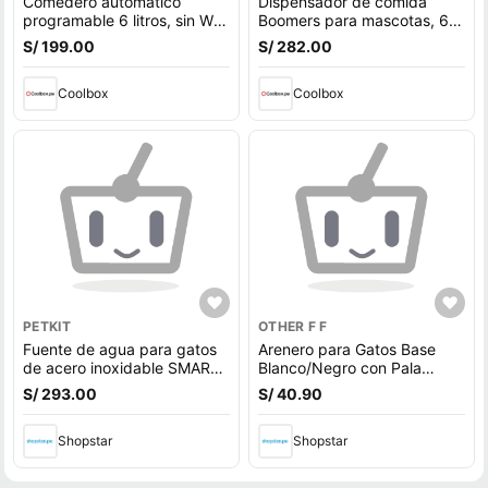
Comedero automático
Dispensador de comida
programable 6 litros, sin Wi-
Boomers para mascotas, 6
Fi, control de porciones y
litros, automático, Wi-Fi,
S/ 199.00
S/ 282.00
horarios, blanco
blanco
Coolbox
Coolbox
PETKIT
OTHER F F
Fuente de agua para gatos
Arenero para Gatos Base
de acero inoxidable SMART
Blanco/Negro con Pala
2L con APP movil PETKIT
Open 50.5x34.5x18.6cm
S/ 293.00
S/ 40.90
Shopstar
Shopstar