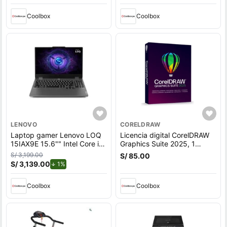
control volumen, negro
Coolbox
Coolbox
LENOVO
CORELDRAW
Laptop gamer Lenovo LOQ
Licencia digital CorelDRAW
15IAX9E 15.6"" Intel Core i5,
Graphics Suite 2025, 1
512GB SSD, 8GB RAM,
dispositivo, compatible con
S/ 3,199.00
S/ 85.00
Windows 11 Home, gris
macOS, duración 1 año
S/ 3,139.00
de descuento.
1%
Coolbox
Coolbox