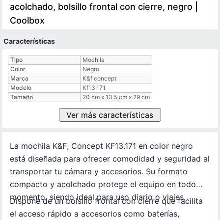
acolchado, bolsillo frontal con cierre, negro |
Coolbox
Características
Características técnicas
Tipo
Mochila
Color
Negro
Marca
K&f concept
Modelo
Kf13.171
Tamaño
20 cm x 13.5 cm x 29 cm
Ver más características
La mochila K&F; Concept KF13.171 en color negro
está diseñada para ofrecer comodidad y seguridad al
transportar tu cámara y accesorios. Su formato
compacto y acolchado protege el equipo en todo
momento, siendo ideal para uso diario o viajes.
Dispone de un bolsillo frontal con cierre que facilita
el acceso rápido a accesorios como baterías,