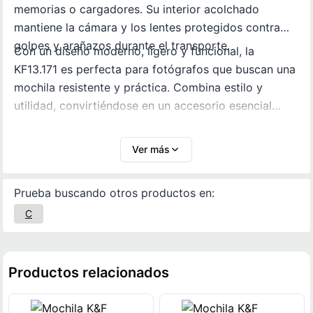
memorias o cargadores. Su interior acolchado
mantiene la cámara y los lentes protegidos contra
golpes y arañazos durante el transporte.
Con un diseño moderno, ligero y funcional, la
KF13.171 es perfecta para fotógrafos que buscan una
mochila resistente y práctica. Combina estilo y
utilidad, convirtiéndose en un accesorio esencial
para la fotografía en movimiento.
Ver más
Prueba buscando otros productos en:
C
Productos relacionados