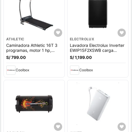
ATHLETIC
ELECTROLUX
Caminadora Athletic 16T 3
Lavadora Electrolux Inverter
programas, motor 1 hp,
EWIP15F2XSWB carga
velocidad máx. 10 km, máx.
superior, capacidad 15 kg,
S/ 799.00
S/ 1,199.00
100 kg
negro
Coolbox
Coolbox