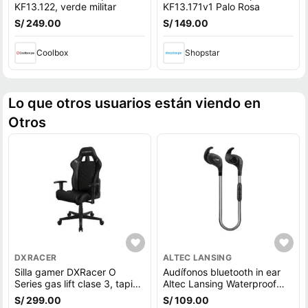
KF13.122, verde militar
KF13.171v1 Palo Rosa
S/ 249.00
S/ 149.00
Coolbox
Shopstar
Lo que otros usuarios están viendo en
Otros
DXRACER
ALTEC LANSING
Silla gamer DXRacer O
Audífonos bluetooth in ear
Series gas lift clase 3, tapiz
Altec Lansing Waterproof
cuero pu, máx. 100 kg,
deportivo IPX6, micrófono
S/ 299.00
S/ 109.00
inclinación 90 - 135°, negro
incorporado, máx. 6 horas,