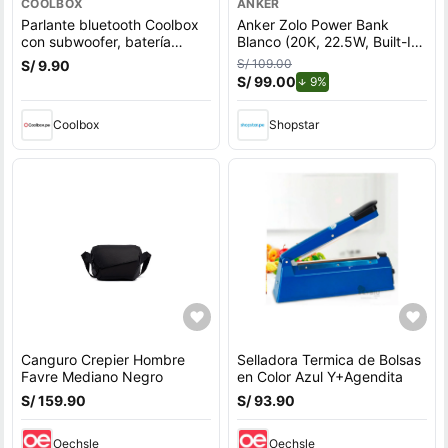
COOLBOX
ANKER
Parlante bluetooth Coolbox
Anker Zolo Power Bank
con subwoofer, batería
Blanco (20K, 22.5W, Built-In
recargable, guitar
USB-C Cable)
S/ 109.00
S/ 9.90
S/ 99.00
de descuento.
9%
Coolbox
Shopstar
Canguro Crepier Hombre
Selladora Termica de Bolsas
Favre Mediano Negro
en Color Azul Y+Agendita
S/ 159.90
S/ 93.90
Oechsle
Oechsle