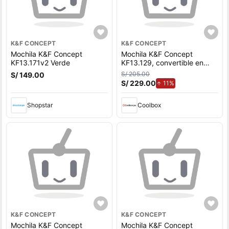
K&F CONCEPT
K&F CONCEPT
Mochila K&F Concept
Mochila K&F Concept
KF13.171v2 Verde
KF13.129, convertible en
maletín, negro
S/ 205.00
S/ 149.00
S/ 229.00
de aumento.
11%
Shopstar
Coolbox
K&F CONCEPT
K&F CONCEPT
Mochila K&F Concept
Mochila K&F Concept