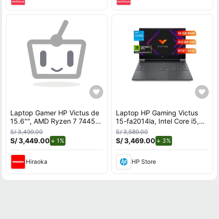
Laptop Gamer HP Victus de
Laptop HP Gaming Victus
15.6"", AMD Ryzen 7 7445H,
15-fa2014la, Intel Core i5,
NVIDIA GeForce RTX 3050,
16 GB RAM, NVIDIA GeForce
S/ 3,499.00
S/ 3,589.00
16GB RAM, disco sólido de
RTX 3050, 512 GB SSD,
S/ 3,449.00
de descuento.
S/ 3,469.00
de descuento.
1%
3%
512GB, modelo 15-fb3020la
15.6"" FHD 144 Hz,
Windows 11 Home
Hiraoka
HP Store