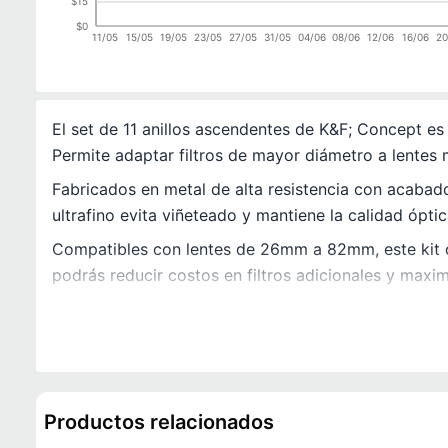
$15
$0
11/05
15/05
19/05
23/05
27/05
31/05
04/06
08/06
12/06
16/06
20
El set de 11 anillos ascendentes de K&F; Concept es 
Permite adaptar filtros de mayor diámetro a lentes
Fabricados en metal de alta resistencia con acabado 
ultrafino evita viñeteado y mantiene la calidad ópti
Compatibles con lentes de 26mm a 82mm, este kit c
podrás reducir costos en filtros adicionales y maxim
Productos relacionados