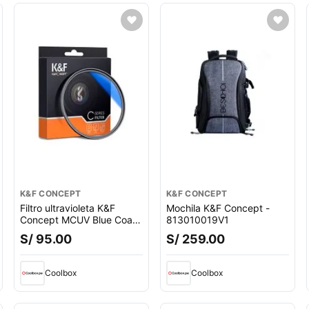
K&F CONCEPT
K&F CONCEPT
Filtro ultravioleta K&F
Mochila K&F Concept -
Concept MCUV Blue Coat
813010019V1
Slim 82mm, revestimiento
S/ 95.00
S/ 259.00
multicapa
Coolbox
Coolbox