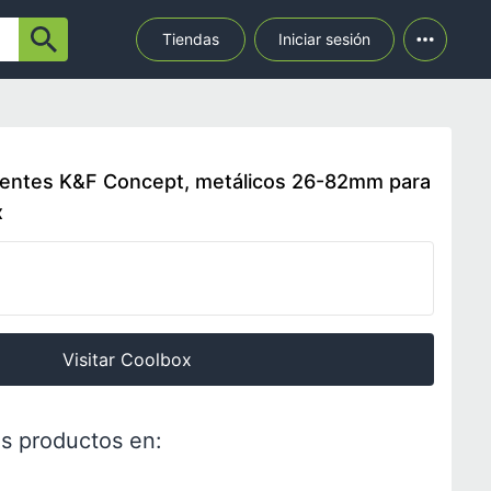
Tiendas
Iniciar sesión
ndentes K&F Concept, metálicos 26-82mm para
x
Visitar Coolbox
s productos en: