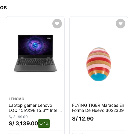
ros
LENOVO
Laptop gamer Lenovo
FLYING TIGER Maracas En
LOQ 15IAX9E 15.6"" Intel
Forma De Huevo 3022309
Core i5, 512GB SSD, 8GB
S/ 3,199.00
S/ 12.90
RAM, Windows 11 Home,
S/ 3,139.00
de descuento.
1%
gris