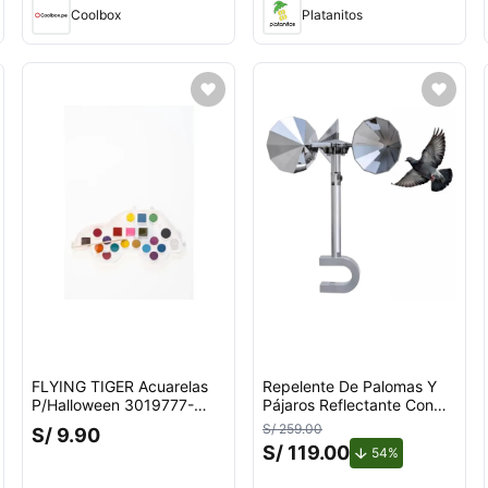
Coolbox
Platanitos
FLYING TIGER Acuarelas
Repelente De Palomas Y
P/Halloween 3019777-
Pájaros Reflectante Con
Pant-A
Giro Por Viento Para
S/ 259.00
S/ 9.90
Exteriores Con Soporte en
S/ 119.00
de descuento.
54%
U