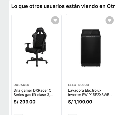
Lo que otros usuarios están viendo en Ot
DXRACER
ELECTROLUX
Silla gamer DXRacer O
Lavadora Electrolux
Series gas lift clase 3,
Inverter EWIP15F2XSWB
tapiz cuero pu, máx. 100
carga superior, capacidad
S/ 299.00
S/ 1,199.00
kg, inclinación 90 - 135°,
15 kg, negro
negro