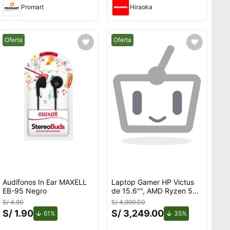
Promart
Hiraoka
Mejor precio.
Mejor precio.
Oferta
Oferta
Audífonos In Ear MAXELL
Laptop Gamer HP Victus
EB-95 Negro
de 15.6"", AMD Ryzen 5
7535HS, NVIDIA GeForce
S/ 4.90
S/ 4,999.00
RTX 3050, 12GB RAM,
S/ 1.90
S/ 3,249.00
de descuento.
de descuento.
61%
35%
disco sólido de 512GB,
modelo 15-fb3058la