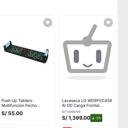
Push Up Tablero
Lavaseca LG WD9PVC4S6
Multifuncion Pecho
AI DD Carga Frontal
Espalda Hombros Triceps
9kg/5kg
S/ 1,449.00
S/ 55.00
S/ 1,399.00
de descuento.
3%