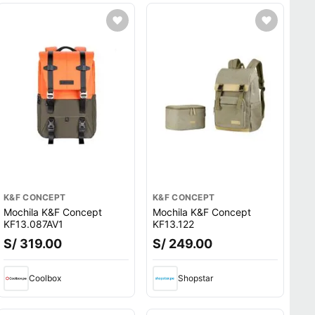
K&F CONCEPT
K&F CONCEPT
Mochila K&F Concept
Mochila K&F Concept
KF13.087AV1
KF13.122
S/ 319.00
S/ 249.00
Coolbox
Shopstar