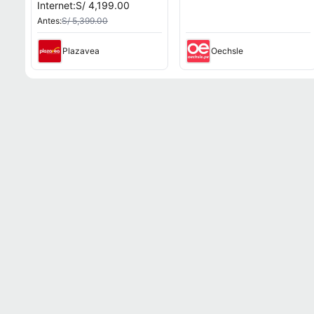
Internet:
S/ 4,199.00
Antes:
S/ 5,399.00
Plazavea
Oechsle