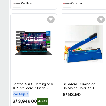
Coolbox
Coolbox
Laptop ASUS Gaming V16
Selladora Termica de
16'' Intel core 7 (serie 200)
Bolsas en Color Azul
8GB 512GB SSD RTX3050
Y+Agendita
S/ 93.90
con tarjeta
V3607VJ-TK286W
S/ 3,949.00
de descuento.
26%