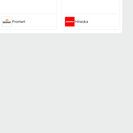
Promart
Hiraoka