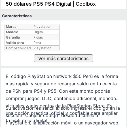
50 dólares PS5 PS4 Digital | Coolbox
Características
Características técnicas
Marca
Playstation
Modelo
Digital
Garantía
7 días
Válido para
Perú
Compatibilidad
Playstation
Ver más características
El código PlayStation Network $50 Perú es la forma
más rápida y segura de recargar saldo en tu cuenta
de PSN para PS4 y PS5. Con este monto podrás
comprar juegos, DLC, contenido adicional, monedas
virtuales y más dentro de la PlayStation Store. Es
Su activación es sencilla: solo ingresa el código en la
una opción práctica, oficial y confiable para ampliar
sección “Canjear código” desde tu consola
tu biblioteca digital.
PlayStation, la aplicación móvil o un navegador web.