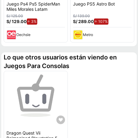
Juego Ps4 Ps5 SpiderMan
Juego PS5 Astro Bot
Miles Morales Latam
S/ 125.00
S/ 139.00
S/ 129.00
de aumento.
S/ 289.00
de aumento.
3%
107%
Oechsle
Metro
Lo que otros usuarios están viendo en
Juegos Para Consolas
Dragon Quest Vii