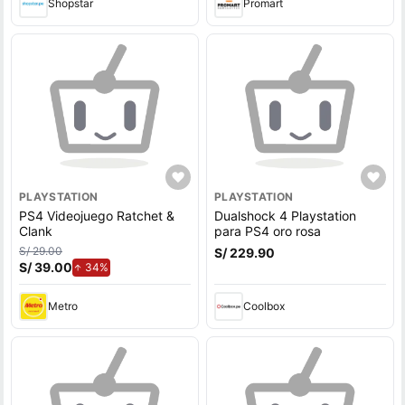
Shopstar
Promart
PLAYSTATION
PLAYSTATION
PS4 Videojuego Ratchet &
Dualshock 4 Playstation
Clank
para PS4 oro rosa
S/ 29.00
S/ 229.90
S/ 39.00
de aumento.
34%
Metro
Coolbox