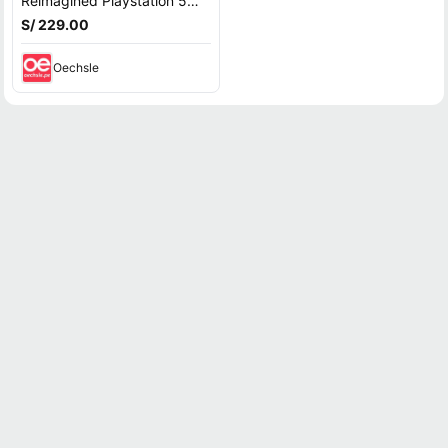
Reimagined Playstation 5
Latam
S/ 229.00
Oechsle