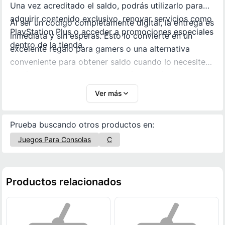
Una vez acreditado el saldo, podrás utilizarlo para
adquirir contenido exclusivo, renovar servicios como
Al ser un código completamente digital, la entrega es
PlayStation Plus o acceder a promociones especiales
inmediata y sin esperas. Esto lo convierte en un
dentro de la tienda.
excelente regalo para gamers o una alternativa
conveniente para obtener saldo cuando lo necesites.
El código PlayStation Network $50 Perú es una
opción segura, práctica y versátil para disfrutar al
Ver más
máximo tu experiencia en PS4 y PS5.
Prueba buscando otros productos en:
Juegos Para Consolas
C
Productos relacionados