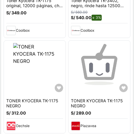
Tóner Kyocera TK-1175
Tóner Kyocera TK-3402,
original, 12000 páginas, chip
negro, rinde hasta 12500
inteligente, compatibilidad
páginas
S/ 560.00
S/ 349.00
Ecosys, negro
S/ 540.00
de descuento.
3%
Coolbox
Coolbox
TONER KYOCERA TK-1175
TONER KYOCERA TK-1175
NEGRO
NEGRO
S/ 312.00
S/ 289.00
Oechsle
Plazavea