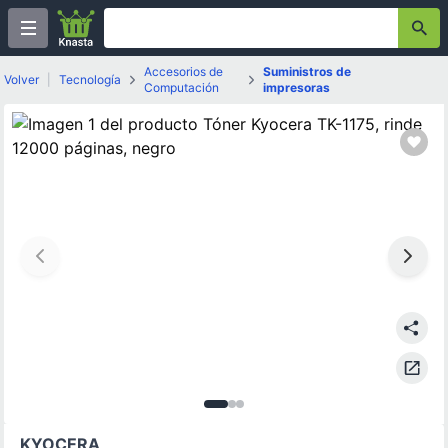
Accesorios de
Suministros de
Volver
|
Tecnología
Computación
impresoras
Imagen
Imagen
Imagen
1
de
2
3
de
3
de
3
3
KYOCERA