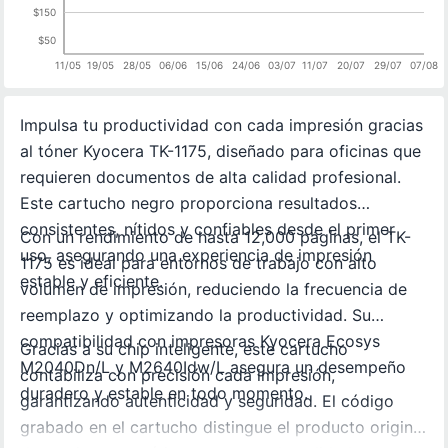
$150
$50
11/05
19/05
28/05
06/06
15/06
24/06
03/07
11/07
20/07
29/07
07/08
Impulsa tu productividad con cada impresión gracias
al tóner Kyocera TK-1175, diseñado para oficinas que
requieren documentos de alta calidad profesional.
Este cartucho negro proporciona resultados
consistentes, nítidos y confiables desde el primer
Con un rendimiento de hasta 12,000 páginas, el TK-
uso, asegurando una experiencia de impresión
1175 es ideal para entornos de trabajo con alto
estable y eficiente.
volumen de impresión, reduciendo la frecuencia de
reemplazo y optimizando la productividad. Su
compatibilidad con impresoras Kyocera Ecosys
Gracias a su chip inteligente, este cartucho
M2040Dn/L y M2640Idw/L asegura un desempeño
contabiliza con precisión cada impresión,
duradero y estable en todo momento.
garantizando autenticidad y seguridad. El código
grabado en el cartucho distingue el producto original