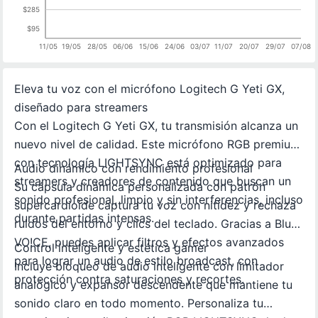
$285
$95
11/05
19/05
28/05
06/06
15/06
24/06
03/07
11/07
20/07
29/07
07/08
Eleva tu voz con el micrófono Logitech G Yeti GX,
diseñado para streamers
Con el Logitech G Yeti GX, tu transmisión alcanza un
nuevo nivel de calidad. Este micrófono RGB premium
con tecnología LIGHTSYNC está optimizado para
Audio dinámico con rendimiento profesional
streamers y creadores de contenido que buscan un
Su cápsula dinámica personalizada con patrón
sonido profesional, limpio y sin interferencias, incluso
supercardioide captura tu voz con nitidez y rechaza
durante partidas intensas.
ruidos del entorno y clics del teclado. Gracias a Blue
VO!CE, puedes aplicar filtros y efectos avanzados
Control inteligente y estética gamer
para lograr un audio de estilo broadcast, con
Incluye bloqueo de audio inteligente con limitador
protección contra saturaciones y recortes.
analógico y expansor descendente que mantiene tu
sonido claro en todo momento. Personaliza tu