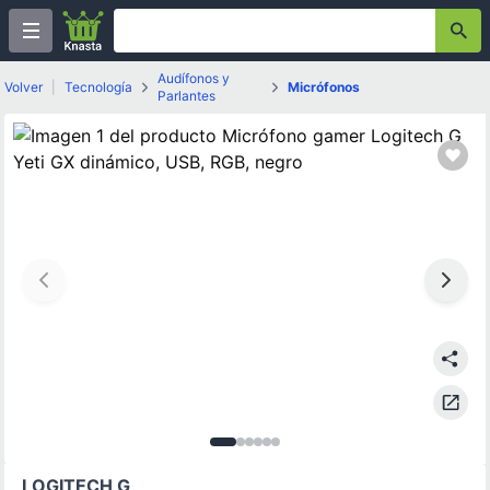
Audífonos y
Volver
|
Tecnología
Micrófonos
Parlantes
Imagen
Imagen
Imagen
Imagen
Imagen
Imagen
1
de
2
3
de
6
4
de
5
de
6
de
6
de
6
6
6
6
LOGITECH G