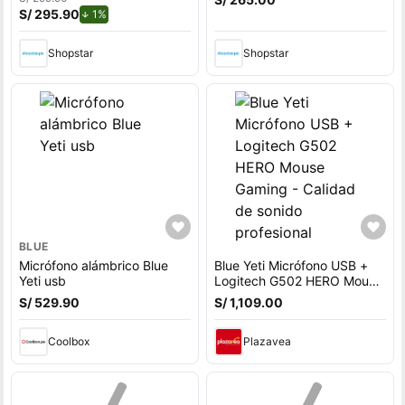
LIGHTSYNC
Black
S/ 295.90
de descuento.
1%
Shopstar
Shopstar
BLUE
Micrófono alámbrico Blue
Blue Yeti Micrófono USB +
Yeti usb
Logitech G502 HERO Mouse
Gaming - Calidad de sonido
S/ 529.90
S/ 1,109.00
profesional
Coolbox
Plazavea