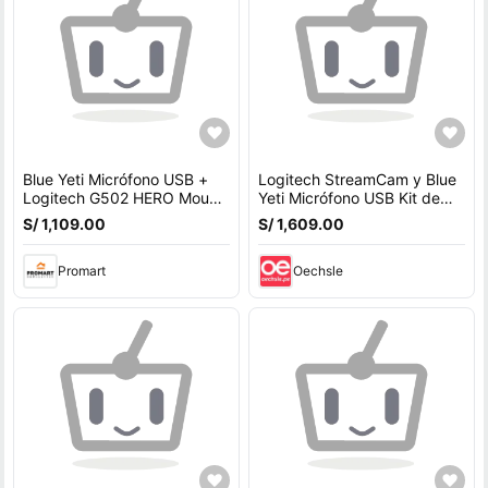
Blue Yeti Micrófono USB +
Logitech StreamCam y Blue
Logitech G502 HERO Mouse
Yeti Micrófono USB Kit de
Gaming - Calidad de sonido
Streaming - Webcam 1080p
S/ 1,109.00
S/ 1,609.00
profesional
60 fps, Auto
Promart
Oechsle