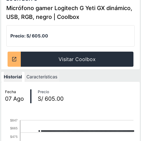
Micrófono gamer Logitech G Yeti GX dinámico,
USB, RGB, negro | Coolbox
Precio:
S/ 605.00
Visitar Coolbox
Historial
Características
Historial de precios
Fecha
Precio
07
Ago
S/ 605.00
$847
$665
$475