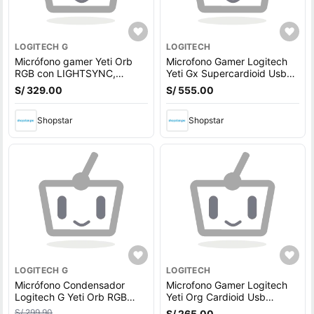
LOGITECH G
LOGITECH
Micrófono gamer Yeti Orb
Microfono Gamer Logitech
RGB con LIGHTSYNC,
Yeti Gx Supercardioid Usb
condensador, conexión USB,
P/Streaming Rgb Lightsync
S/ 329.00
S/ 555.00
Cardioide, negro
Black
Shopstar
Shopstar
LOGITECH G
LOGITECH
Micrófono Condensador
Microfono Gamer Logitech
Logitech G Yeti Orb RGB
Yeti Org Cardioid Usb
para Juegos con
P/Streaming Rgb Lightsync
S/ 299.90
S/ 265.00