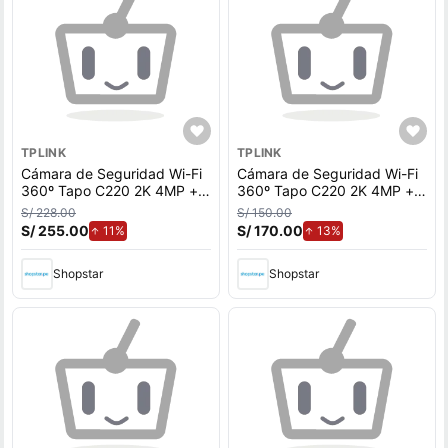
TPLINK
TPLINK
Cámara de Seguridad Wi-Fi
Cámara de Seguridad Wi-Fi
360º Tapo C220 2K 4MP +
360º Tapo C220 2K 4MP +
Micro SD 128gb - Tplink
Micro SD 64gb - Tplink
S/ 228.00
S/ 150.00
S/ 255.00
de aumento.
S/ 170.00
de aumento.
11%
13%
Shopstar
Shopstar