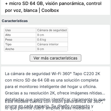
+ micro SD 64 GB, visión panorámica, control
por voz, blanca | Coolbox
Características
Características técnicas
Uso
Cámara de seguridad
Alto
9 cm
Peso
0.6 kg
Tipo
Cámara interior
Ancho
9 cm
Ver más características
La cámara de seguridad Wi-Fi 360° Tapo C220 2K
con micro SD de 64 GB es una solución completa
para el monitoreo inteligente del hogar u oficina.
Gracias a su resolución 2K, ofrece imágenes nítidas y
detalladas que permiten identificar claramente lo que
Este modelo cuenta con visión panorámica de 360°,
ocurre en cada espacio. Su diseño compacto y
lo que permite cubrir amplias áreas mediante