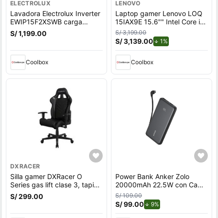
ELECTROLUX
LENOVO
Lavadora Electrolux Inverter
Laptop gamer Lenovo LOQ
EWIP15F2XSWB carga
15IAX9E 15.6"" Intel Core i5,
superior, capacidad 15 kg,
512GB SSD, 8GB RAM,
S/ 3,199.00
S/ 1,199.00
negro
Windows 11 Home, gris
S/ 3,139.00
de descuento.
1%
Coolbox
Coolbox
DXRACER
Silla gamer DXRacer O
Power Bank Anker Zolo
Series gas lift clase 3, tapiz
20000mAh 22.5W con Cable
cuero pu, máx. 100 kg,
USB-C Integrado Negro
S/ 109.00
S/ 299.00
inclinación 90 - 135°, negro
S/ 99.00
de descuento.
9%