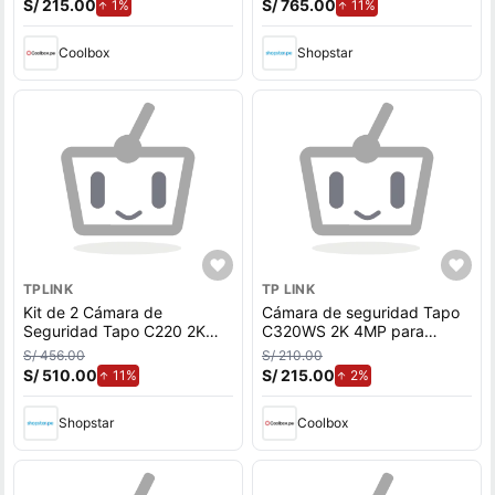
S/ 215.00
de aumento.
S/ 765.00
de aumento.
1%
11%
- Tp
Coolbox
Shopstar
TPLINK
TP LINK
Kit de 2 Cámara de
Cámara de seguridad Tapo
Seguridad Tapo C220 2K
C320WS 2K 4MP para
4MP + Micro SD 128GB Wi-
exterior + Micro SD 64GB,
S/ 456.00
S/ 210.00
Fi 360º interior Detección IA
Wi-fi, visión nocturna, blanco
S/ 510.00
de aumento.
S/ 215.00
de aumento.
11%
2%
- Tp
Shopstar
Coolbox