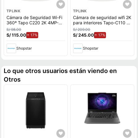
TPLINK
TPLINK
Cámara de Seguridad Wi-Fi
Cámara de seguridad wifi 2K
360º Tapo C220 2K 4MP-
para interiores Tapo-C110 +
Tplink
SD 128 GB - Tp-Link
S/ 98.00
S/ 209.00
S/ 115.00
de aumento.
S/ 245.00
de aumento.
17%
17%
Shopstar
Shopstar
Lo que otros usuarios están viendo en
Otros