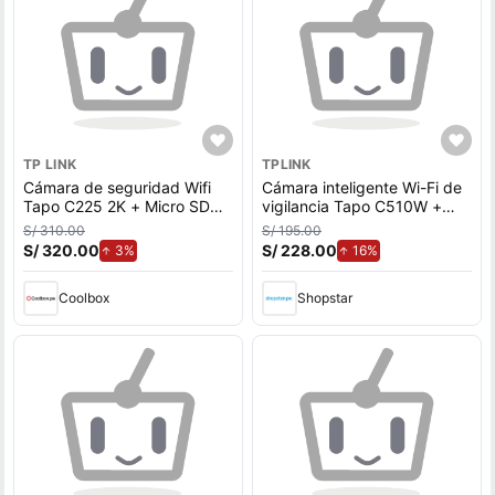
TP LINK
TPLINK
Cámara de seguridad Wifi
Cámara inteligente Wi-Fi de
Tapo C225 2K + Micro SD
vigilancia Tapo C510W +
128GB, blanco
Memoria SD 64 GB - Tp-Link
S/ 310.00
S/ 195.00
S/ 320.00
de aumento.
S/ 228.00
de aumento.
3%
16%
Coolbox
Shopstar