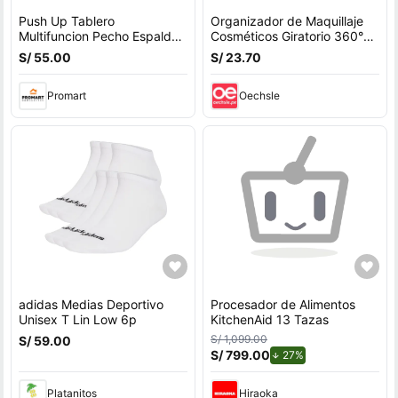
Push Up Tablero
Organizador de Maquillaje
Multifuncion Pecho Espalda
Cosméticos Giratorio 360°
Hombros Triceps
Ajustable Blanco
S/ 55.00
S/ 23.70
Promart
Oechsle
adidas Medias Deportivo
Procesador de Alimentos
Unisex T Lin Low 6p
KitchenAid 13 Tazas
S/ 1,099.00
S/ 59.00
S/ 799.00
de descuento.
27%
Platanitos
Hiraoka