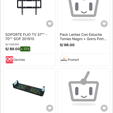
SOPORTE FIJO TV 37"" -
Pack Lentes Con Estuche
70"" SOP 201910
Torneo Negro + Gorro Porto
Azul
S/ 129.00
S/ 66.00
S/ 89.00
de descuento.
31%
Oechsle
Promart