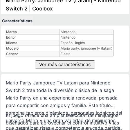
Mario Party: Jamboree TV (Latam) - Nintendo
Switch 2 | Coolbox
Características
Características técnicas
Marca
Nintendo
Editor
Nintendo
Idioma
Español, inglés
Modelo
Mario party: jamboree tv (latam)
Género
Fiesta
Ver más características
Mario Party Jamboree TV Latam para Nintendo
Switch 2 trae toda la diversión clásica de la saga
Mario Party en una experiencia renovada, pensada
para compartir con amigos y familia. Este título
combina tableros dinámicos, personajes icónicos del
El juego ofrece una amplia selección de minijuegos
universo Mario y una gran variedad de minijuegos
diseñados para aprovechar el control intuitivo y las
que garantizan risas y competencia en cada partida.