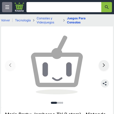
Consolas y
Juegos Para
Volver
|
Tecnología
Videojuegos
Consolas
Imagen
Imagen
Imagen
Imagen
1
de
2
3
de
4
4
de
de
4
4
4