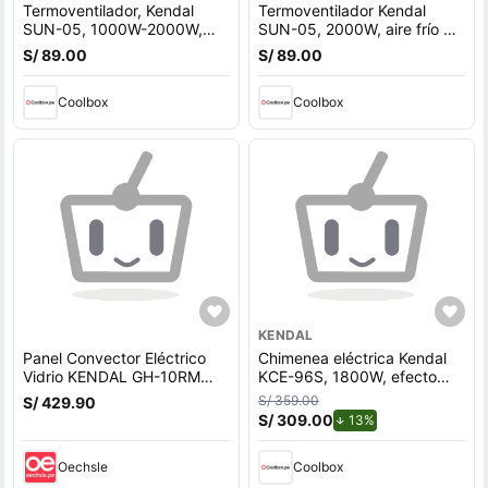
Termoventilador, Kendal
Termoventilador Kendal
SUN-05, 1000W-2000W,
SUN-05, 2000W, aire frío y
termostato, seguridad
caliente, termostato,
S/ 89.00
S/ 89.00
antivuelco, púrpura
apagado automático,
celeste
Coolbox
Coolbox
KENDAL
Panel Convector Eléctrico
Chimenea eléctrica Kendal
Vidrio KENDAL GH-10RM
KCE-96S, 1800W, efecto
BLACK Calefacción
flama decorativo, termostato
S/ 359.00
S/ 429.90
Silenciosa
15-38 °C, temporizador 12
S/ 309.00
de descuento.
13%
horas, control remoto
Oechsle
Coolbox