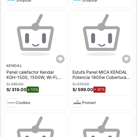
Shopstar
Shopstar
KENDAL
Panel calefactor Kendal
Estufa Panel MICA KENDAL
KGH-1500, 1500W, Wi-Fi,
Potencia 1800w Cobertura
vidrio templado, piso/muro,
18m2 Instalación Piso/Muro
S/ 369.00
S/ 319.00
negro
S/ 319.00
de descuento.
S/ 599.00
de aumento.
13%
87%
Coolbox
Promart