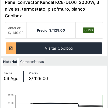
Panel convector Kendal KCE-DL06, 2000W, 3
niveles, termostato, piso/muro, blanco |
Coolbox
Anterior:
Precio:
S/ 129.00
13%
S/ 149.00
Visitar Coolbox
Historial
Características
Historial de precios
Fecha
Precio
06
Ago
S/ 129.00
$209
$150