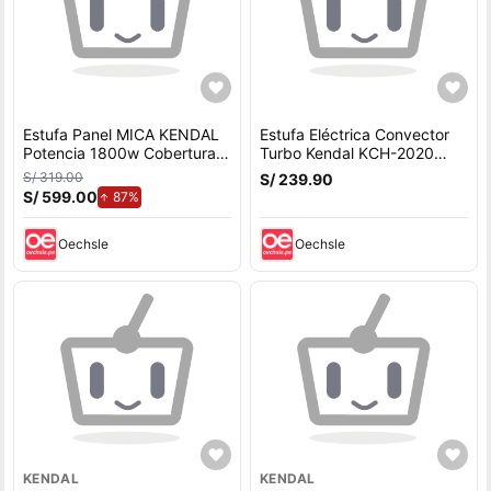
Estufa Panel MICA KENDAL
Estufa Eléctrica Convector
Potencia 1800w Cobertura
Turbo Kendal KCH-2020
18m2 Instalación Piso/Muro
2000W
S/ 319.00
S/ 239.90
S/ 599.00
de aumento.
87%
Oechsle
Oechsle
KENDAL
KENDAL