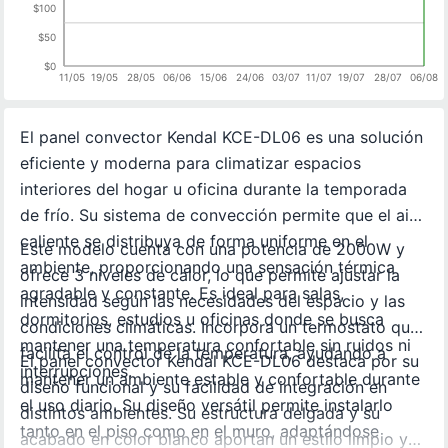
$100
$50
$0
11/05
19/05
28/05
06/06
15/06
24/06
03/07
11/07
19/07
28/07
06/08
El panel convector Kendal KCE-DL06 es una solución
eficiente y moderna para climatizar espacios
interiores del hogar u oficina durante la temporada
de frío. Su sistema de convección permite que el aire
caliente se distribuya de forma uniforme en el
Este modelo cuenta con una potencia de 2000W y
ambiente, proporcionando una sensación térmica
ofrece 3 niveles de calor, lo que permite ajustar la
agradable y constante. Es ideal para salas,
intensidad según las necesidades del espacio y las
dormitorios, estudios u oficinas donde se busca
condiciones climáticas. Incorpora un termostato que
mantener una temperatura confortable sin ruidos ni
facilita el control de la temperatura, ayudando a
El panel convector Kendal KCE-DL06 destaca por su
interrupciones.
mantener un ambiente estable y confortable durante
diseño funcional y su facilidad de integración en
el uso diario. Su diseño versátil permite instalarlo
distintos ambientes. Su estructura delgada y su
tanto en el piso como en el muro, adaptándose
acabado en color blanco aportan un estilo limpio y