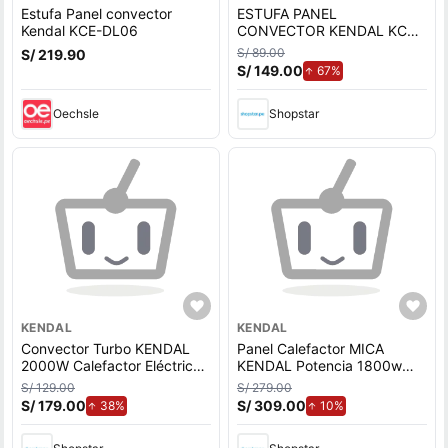
Estufa Panel convector
ESTUFA PANEL
Kendal KCE-DL06
CONVECTOR KENDAL KCE-
DL06N NEGRO
S/ 89.00
S/ 219.90
S/ 149.00
de aumento.
67%
Oechsle
Shopstar
KENDAL
KENDAL
Convector Turbo KENDAL
Panel Calefactor MICA
2000W Calefactor Eléctrico
KENDAL Potencia 1800w
Portátil
Cobertura 18m2 Instalación
S/ 129.00
S/ 279.00
Piso/Muro
S/ 179.00
de aumento.
S/ 309.00
de aumento.
38%
10%