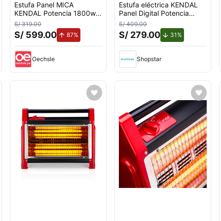
Estufa Panel MICA
Estufa eléctrica KENDAL
KENDAL Potencia 1800w
Panel Digital Potencia
Cobertura 18m2
2000w Cobertura 20m2
S/ 319.00
S/ 409.00
Instalación Piso/Muro
Efecto Flama
S/ 599.00
S/ 279.00
to.
de aumento.
de descuento.
87%
31%
Oechsle
Shopstar