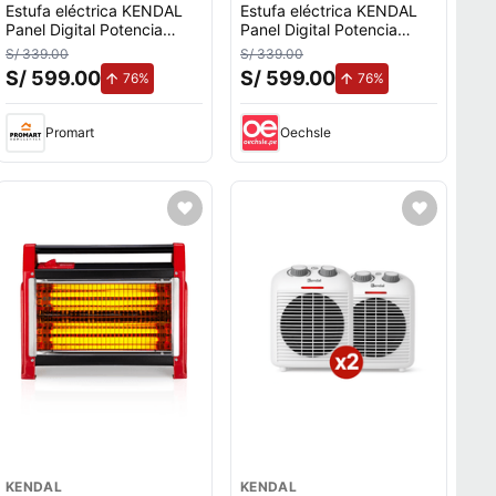
Estufa eléctrica KENDAL
Estufa eléctrica KENDAL
Panel Digital Potencia
Panel Digital Potencia
2000w Cobertura 20m2
2000w Cobertura 20m2
S/ 339.00
S/ 339.00
Efecto Flama
Efecto Flama
S/ 599.00
S/ 599.00
de aumento.
de aumento.
76%
76%
Promart
Oechsle
KENDAL
KENDAL