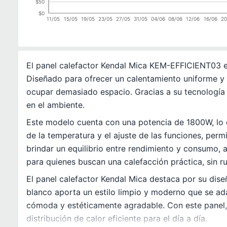
$50
$0
11/05
15/05
19/05
23/05
27/05
31/05
04/06
08/06
12/06
16/06
20
El panel calefactor Kendal Mica KEM-EFFICIENT03 es
Diseñado para ofrecer un calentamiento uniforme y si
ocupar demasiado espacio. Gracias a su tecnología
en el ambiente.
Este modelo cuenta con una potencia de 1800W, lo que
de la temperatura y el ajuste de las funciones, per
brindar un equilibrio entre rendimiento y consumo, 
para quienes buscan una calefacción práctica, sin ru
El panel calefactor Kendal Mica destaca por su dise
blanco aporta un estilo limpio y moderno que se ada
cómoda y estéticamente agradable. Con este panel, d
distribución de calor eficiente para el día a día.