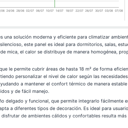
/06
24/06
28/06
02/07
06/07
10/07
14/07
18/07
22/07
26/07
30/07
03/08
07/08
 una solución moderna y eficiente para climatizar ambiente
lencioso, este panel es ideal para dormitorios, salas, estu
 de mica, el calor se distribuye de manera homogénea, pr
 le permite cubrir áreas de hasta 18 m² de forma eficiente.
mitiendo personalizar el nivel de calor según las necesidad
ayudando a mantener el confort térmico de manera estable d
idos y de fácil manejo.
ño delgado y funcional, que permite integrarlo fácilmente e
pta a diferentes tipos de decoración. Es ideal para usuari
isfrutar de ambientes cálidos y confortables resulta más s