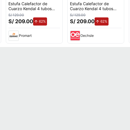
Estufa Calefactor de
Estufa Calefactor de
Cuarzo Kendal 4 tubos
Cuarzo Kendal 4 tubos
Potencia 1600W Cobertura
Potencia 1600W Cobertura
S/ 129.00
S/ 129.00
18m2
18m2
S/ 209.00
S/ 209.00
nto.
de aumento.
de aumento.
62%
62%
Promart
Oechsle