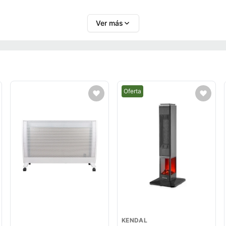
Ver más
Mejor precio.
Oferta
KENDAL