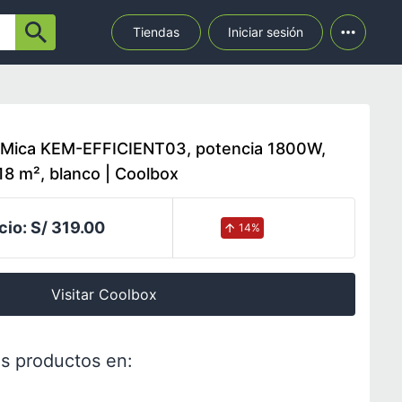
Tiendas
Iniciar sesión
l Mica KEM-EFFICIENT03, potencia 1800W,
 18 m², blanco | Coolbox
cio:
S/ 319.00
14
%
Visitar Coolbox
s productos en: