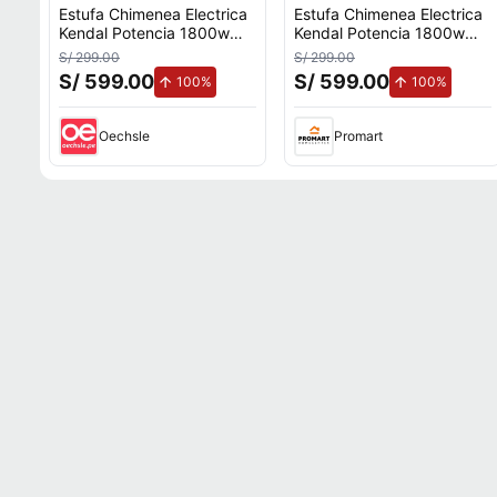
Estufa Chimenea Electrica
Estufa Chimenea Electrica
Kendal Potencia 1800w
Kendal Potencia 1800w
Cobertura 20m2 Efecto
Cobertura 20m2 Efecto
S/ 299.00
S/ 299.00
Flama
Flama
S/ 599.00
S/ 599.00
de aumento.
de aume
100%
100%
Oechsle
Promart