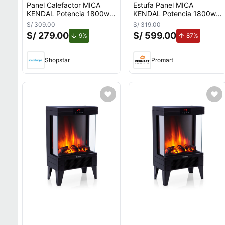
Panel Calefactor MICA
Estufa Panel MICA
KENDAL Potencia 1800w
KENDAL Potencia 1800w
Cobertura 18m2
Cobertura 18m2
S/ 309.00
S/ 319.00
Instalación Piso/Muro
Instalación Piso/Muro
S/ 279.00
S/ 599.00
de descuento.
de aumen
9%
87%
Shopstar
Promart