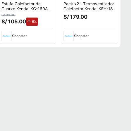
Estufa Calefactor de
Pack x2 - Termoventilador
Cuarzo Kendal KC-160AS
Calefactor Kendal KFH-18
4 tubos Potencia 1600W
S/ 99.00
S/ 179.00
Cobertura 20m2
S/ 105.00
de aumento.
6%
Shopstar
Shopstar