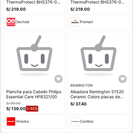
ThermoProtect BHS376-00
ThermoProtect BHS376-00
NegroRosa
NegroRosa
S/ 219.00
S/ 219.00
Oechsle
Promart
REMINGTON
Plancha para Cabello Philips
Alisadora Remington S1520
Essential Care HP8321/00
Ceramic Colors placas de
cerámica, 205°C, cable 1.8
S/ 99.00
S/ 37.40
m, giratorio 180°, turquesa
S/ 139.00
de aumento.
40%
(reempacado)
Hiraoka
Coolbox