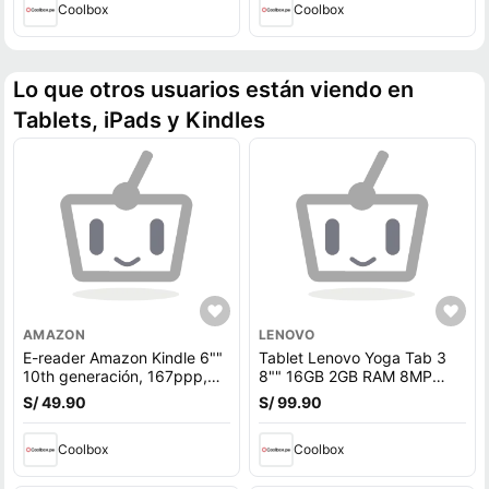
Coolbox
Coolbox
Lo que otros usuarios están viendo en
Tablets, iPads y Kindles
AMAZON
LENOVO
E-reader Amazon Kindle 6""
Tablet Lenovo Yoga Tab 3
10th generación, 167ppp,
8"" 16GB 2GB RAM 8MP
sin reflejos, 8GB, 512MB
negro
S/ 49.90
S/ 99.90
ram, negro
Coolbox
Coolbox