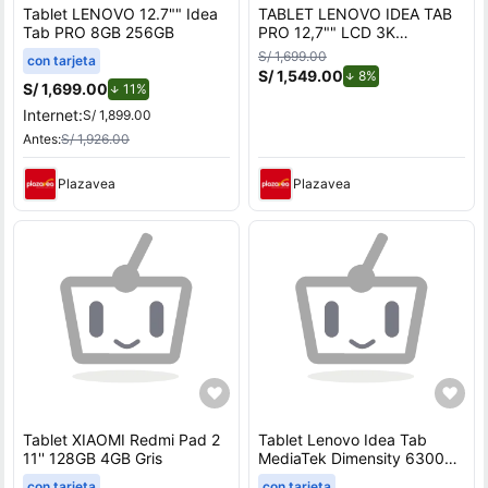
Tablet LENOVO 12.7"" Idea
TABLET LENOVO IDEA TAB
Tab PRO 8GB 256GB
PRO 12,7"" LCD 3K
MEDIATEK DIMENSITY 8300
S/ 1,699.00
con tarjeta
8GB RAM 128GB INCLUYE
S/ 1,549.00
de descuento.
8%
LÁPIZ Y FUNDA
S/ 1,699.00
de descuento.
11%
Internet:
S/ 1,899.00
Antes:
S/ 1,926.00
Plazavea
Plazavea
Tablet XIAOMI Redmi Pad 2
Tablet Lenovo Idea Tab
11'' 128GB 4GB Gris
MediaTek Dimensity 6300
8GB RAM 128GB 11"" 2.5K
con tarjeta
con tarjeta