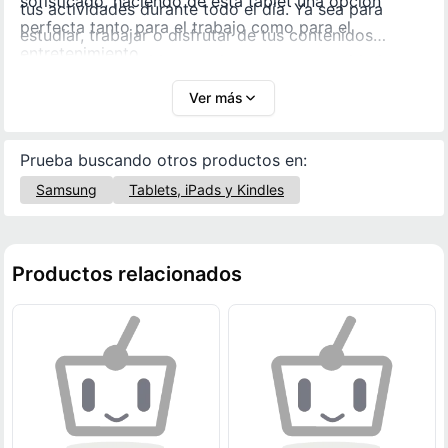
sofisticado, haciendo de esta tablet una opción
tus actividades durante todo el día. Ya sea para
perfecta tanto para el trabajo como para el
estudiar, trabajar o disfrutar de tus contenidos
entretenimiento.
favoritos, esta tablet se adapta a tus necesidades,
combinando potencia, estilo y funcionalidad en un
Ver más
solo dispositivo.
Prueba buscando otros productos en:
Samsung
Tablets, iPads y Kindles
Productos relacionados