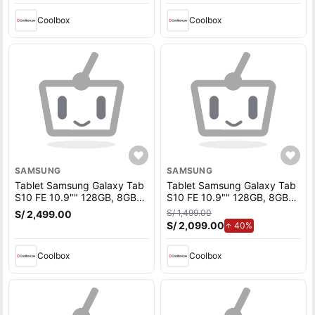
Exynos 1580, gris
Exynos 1580, azul
Coolbox
Coolbox
SAMSUNG
SAMSUNG
Tablet Samsung Galaxy Tab
Tablet Samsung Galaxy Tab
S10 FE 10.9"" 128GB, 8GB
S10 FE 10.9"" 128GB, 8GB
RAM, cámara principal 13MP
RAM, cámara principal 13MP
S/ 1,499.00
S/ 2,499.00
y frontal 12MP, 8000 mAh,
y frontal 12MP, 8000 mAh,
S/ 2,099.00
de aumento.
40%
Exynos 1580, gris
Exynos 1580, gris + Lápiz
Coolbox
Coolbox