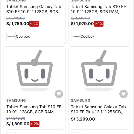
SAMSUNG
SAMSUNG
Tablet Samsung Galaxy Tab
Tablet Samsung Tab S10 FE
S10 FE 10.9"" 128GB, 8GB
10.9"" 128GB, 8GB RAM,
RAM, cámara principal 13MP
cámara principal 13MP y
S/ 1,719.00
S/ 1,949.00
y frontal 12MP, 8000 mAh,
frontal 12MP, 8000mAh,
S/ 1,759.00
de aumento.
S/ 1,979.00
de aumento.
2%
1%
Exynos, gris
Exynos 1580, gris
Coolbox
Coolbox
SAMSUNG
SAMSUNG
Tablet Samsung Tab S10 FE
Tablet Samsung Galaxy Tab
10.9"" 128GB, 8GB RAM,
S10 FE Plus 13.1"" 256GB,
cámara principal 13MP y
12GB RAM, cámara principal
S/ 1,849.00
S/ 3,299.00
frontal 12MP, 8000mAh,
13MP y frontal 12MP, 10090
S/ 1,899.00
de aumento.
2%
Exynos 1580, azul
mAh, Exynos 1580, gris