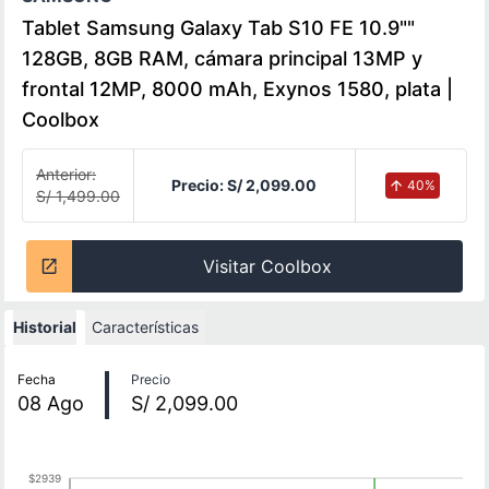
Tablet Samsung Galaxy Tab S10 FE 10.9""
128GB, 8GB RAM, cámara principal 13MP y
frontal 12MP, 8000 mAh, Exynos 1580, plata |
Coolbox
Anterior:
Precio:
S/ 2,099.00
40
%
S/ 1,499.00
Visitar Coolbox
Historial
Características
Historial de precios
Fecha
Precio
08
Ago
S/ 2,099.00
$2939