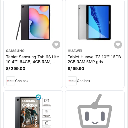
SAMSUNG
HUAWEI
Tablet Samsung Tab 6S Lite
Tablet Huawei T3 10"" 16GB
10.4"", 64GB, 4GB RAM,
2GB RAM 5MP gris
cámara principal 8MP y
S/ 299.00
S/ 99.90
frontal 5MP, Octa-Core,
7040 mAh, negro
Coolbox
Coolbox