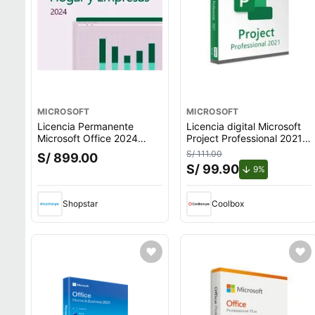
MICROSOFT
MICROSOFT
Licencia Permanente
Licencia digital Microsoft
Microsoft Office 2024
Project Professional 2021,
Home & Business
1 PC, permanente,
S/ 111.00
S/ 899.00
instalación directa,
S/ 99.90
de descuent
9%
software para gestión
avanzada de proyectos
Shopstar
Coolbox