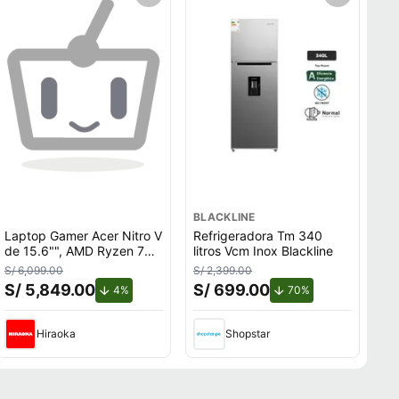
BLACKLINE
Laptop Gamer Acer Nitro V
Refrigeradora Tm 340
de 15.6"", AMD Ryzen 7
litros Vcm Inox Blackline
170, NVIDIA GeForce RTX
S/ 6,099.00
S/ 2,399.00
5060, 32GB RAM, disco
S/ 5,849.00
S/ 699.00
o.
de descuento.
de descuento.
4%
70%
sólido de 512GB, modelo
ANV15-A31-R2TH
Hiraoka
Shopstar