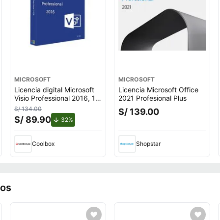
MICROSOFT
MICROSOFT
Licencia digital Microsoft
Licencia Microsoft Office
Visio Professional 2016, 1
2021 Profesional Plus
PC, permanente,
S/ 134.00
S/ 139.00
instalación directa,
S/ 89.90
ento.
de descuento.
32%
software para diagramas
técnicos y procesos
visuales
Coolbox
Shopstar
ros