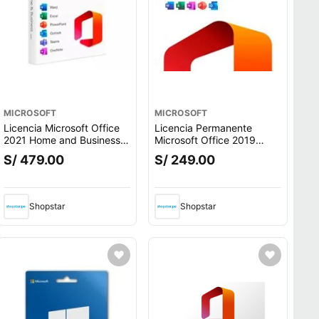
MICROSOFT
MICROSOFT
Licencia Microsoft Office
Licencia Permanente
2021 Home and Business
Microsoft Office 2019
para MAC
Home and Business para
S/ 479.00
S/ 249.00
MAC
Shopstar
Shopstar