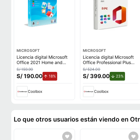
MICROSOFT
MICROSOFT
Licencia digital Microsoft
Licencia digital Microsoft
Office 2021 Home and
Office Professional Plus
Business, 1 dispositivo,
2021, 5 PC, permanente,
S/ 159.90
S/ 524.00
compatible con macOS,
incluye Word, Excel,
S/ 190.00
S/ 399.00
de aumento.
de descu
18%
23%
duración permanente
PowerPoint, Outlook,
activación oficial
Coolbox
Coolbox
Lo que otros usuarios están viendo en Ot