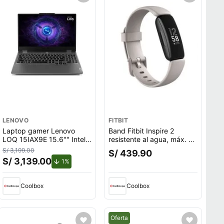
LENOVO
FITBIT
Laptop gamer Lenovo
Band Fitbit Inspire 2
LOQ 15IAX9E 15.6"" Intel
resistente al agua, máx. 10
Core i5, 512GB SSD, 8GB
días, 20 modos deportivos,
S/ 3,199.00
S/ 439.90
RAM, Windows 11 Home,
color blanco
S/ 3,139.00
de descuento.
1%
gris
Coolbox
Coolbox
Mejor precio.
Oferta