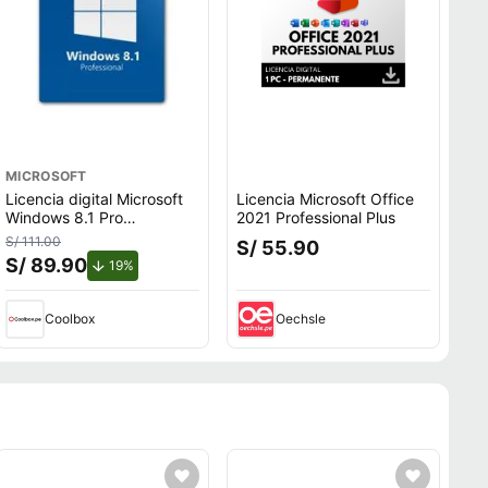
MICROSOFT
Licencia digital Microsoft
Licencia Microsoft Office
Windows 8.1 Pro
2021 Professional Plus
activación online, 1 PC, uso
S/ 111.00
S/ 55.90
permanente, instalación
S/ 89.90
de descuento.
19%
rápida
Coolbox
Oechsle