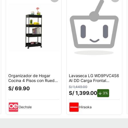
Organizador de Hogar
Lavaseca LG WD9PVC4S6
Cocina 4 Pisos con Ruedas
AI DD Carga Frontal
Negro Verdulero Frutero
9kg/5kg
S/ 1,449.00
S/ 69.90
S/ 1,399.00
de descuent
3%
Oechsle
Hiraoka