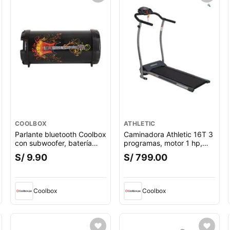
COOLBOX
ATHLETIC
Parlante bluetooth Coolbox
Caminadora Athletic 16T 3
con subwoofer, batería
programas, motor 1 hp,
recargable, guitar
velocidad máx. 10 km,
S/ 9.90
S/ 799.00
máx. 100 kg
Coolbox
Coolbox