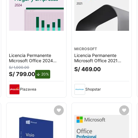
MICROSOFT
Licencia Permanente
Licencia Permanente
Microsoft Office 2024
Microsoft Office 2021
Home & Business
Profesional Plus
S/ 1,000.00
S/ 469.00
S/ 799.00
o.
de descuento.
20%
Plazavea
Shopstar