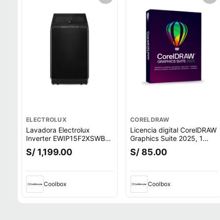
ELECTROLUX
CORELDRAW
Lavadora Electrolux
Licencia digital CorelDRAW
Inverter EWIP15F2XSWB
Graphics Suite 2025, 1
carga superior, capacidad
dispositivo, compatible
S/ 1,199.00
S/ 85.00
15 kg, negro
con macOS, duración 1
año
Coolbox
Coolbox