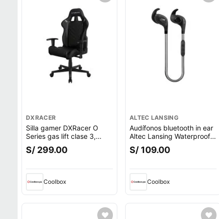
DXRACER
ALTEC LANSING
Silla gamer DXRacer O
Audífonos bluetooth in ear
Series gas lift clase 3,
Altec Lansing Waterproof
tapiz cuero pu, máx. 100
deportivo IPX6, micrófono
S/ 299.00
S/ 109.00
kg, inclinación 90 - 135°,
incorporado, máx. 6 horas,
negro
control volumen, negro
Coolbox
Coolbox