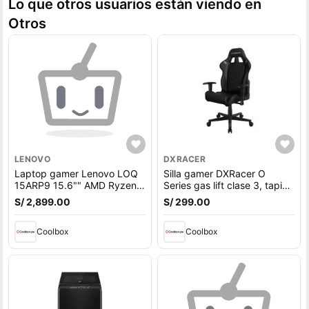
Lo que otros usuarios están viendo en
Otros
LENOVO
DXRACER
Laptop gamer Lenovo LOQ
Silla gamer DXRacer O
15ARP9 15.6"" AMD Ryzen
Series gas lift clase 3, tapiz
5-7235HS, 512GB SSD,
cuero pu, máx. 100 kg,
S/ 2,899.00
S/ 299.00
12GB RAM, GeForce RTX
inclinación 90 - 135°, negro
3050, Win11, gris
Coolbox
Coolbox