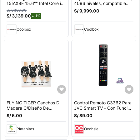
15IAX9E 15.6"" Intel Core i5,
4096 niveles, compatible
512GB SSD, 8GB RAM,
con Wacom Intuos, One Pen
S/ 3,199.00
S/ 9,999.00
Windows 11 Home, gris
S/ 3,139.00
de descuento.
1%
Coolbox
Coolbox
FLYING TIGER Ganchos D
Control Remoto C3362 Para
Madera C/Diseño De
JVC Smart TV - Con Función
Animales 4pcs 1450638
De Voz
S/ 5.00
S/ 89.00
Platanitos
Oechsle