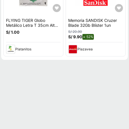
FLYING TIGER Globo
Memoria SANDISK Cruzer
Metálico Letra T 35cm Alt
Blade 32Gb Blíster 1un
P/Cumple 3014370
S/ 20.90
S/ 1.00
S/ 9.90
de descuento.
52%
Platanitos
Plazavea