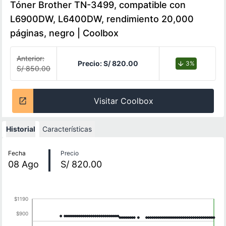
Tóner Brother TN-3499, compatible con
L6900DW, L6400DW, rendimiento 20,000
páginas, negro | Coolbox
Anterior:
Precio:
S/ 820.00
3%
S/ 850.00
Visitar Coolbox
Historial
Características
Historial de precios
Fecha
Precio
08
Ago
S/ 820.00
$1190
$900