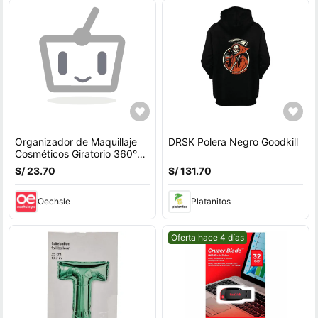
Organizador de Maquillaje
DRSK Polera Negro Goodkill
Cosméticos Giratorio 360°
Ajustable Blanco
S/ 23.70
S/ 131.70
Oechsle
Platanitos
Mejor precio.
Oferta hace 4 días