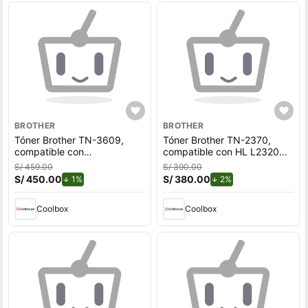
BROTHER
BROTHER
Tóner Brother TN-3609,
Tóner Brother TN-2370,
compatible con
compatible con HL L2320D,
Dcpl5510Dn, Dcpl5660Dn,
L2360DW, rendimiento
S/ 459.00
S/ 390.00
rendimiento 3,000 páginas,
2,600 páginas, negro
S/ 450.00
de descuento.
S/ 380.00
de descuento.
1%
2%
negro
Coolbox
Coolbox