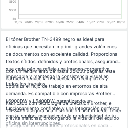
$600
$300
$0
11/05
20/05
29/05
07/06
16/06
25/06
04/07
13/07
21/07
30/07
08/08
El tóner Brother TN-3499 negro es ideal para
oficinas que necesitan imprimir grandes volúmenes
de documentos con excelente calidad. Proporciona
textos nítidos, definidos y profesionales, asegurando
que cada página refleje una imagen corporativa
Con un rendimiento de hasta 20,000 páginas, este
impecable y mantenga la consistencia visual en
cartucho reduce la frecuencia de reemplazos y
todos los trabajos.
optimiza el flujo de trabajo en entornos de alta
demanda. Es compatible con impresoras Brother
L6900DW y L6400DW, garantizando un
Fabricado con tecnología de precisión Brother, el
funcionamiento confiable y una integración perfecta
TN-3499 asegura una distribución uniforme del tóner
con tu equipo, manteniendo la productividad de tu
y evita manchas, prolongando la vida útil del equipo
oficina sin interrupciones.
y asegurando resultados profesionales en cada