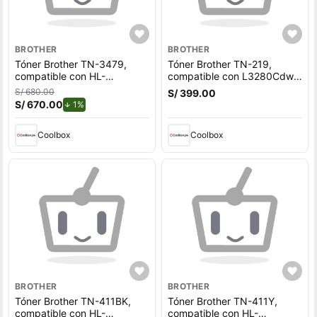
BROTHER
BROTHER
Tóner Brother TN-3479,
Tóner Brother TN-219,
compatible con HL-
compatible con L3280Cdw,
L5100DN, DCPL5650DN,
Hl L3240Cdw, rendimiento
S/ 680.00
S/ 399.00
rendimiento 12,000 páginas,
1,500 páginas, negro
S/ 670.00
de descuento.
1%
negro
Coolbox
Coolbox
BROTHER
BROTHER
Tóner Brother TN-411BK,
Tóner Brother TN-411Y,
compatible con HL-
compatible con HL-