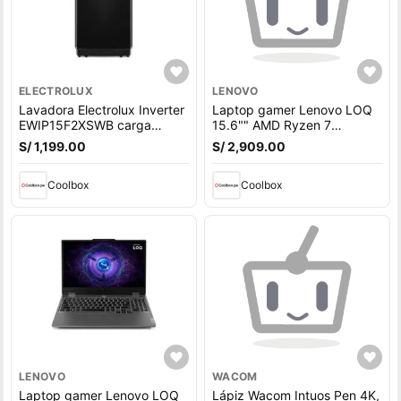
ELECTROLUX
LENOVO
Lavadora Electrolux Inverter
Laptop gamer Lenovo LOQ
EWIP15F2XSWB carga
15.6"" AMD Ryzen 7
superior, capacidad 15 kg,
7840HS, 512GB SSD, 16GB
S/ 1,199.00
S/ 2,909.00
negro
RAM, RTX 4050 6GB, Win11
Home, gris
Coolbox
Coolbox
LENOVO
WACOM
Laptop gamer Lenovo LOQ
Lápiz Wacom Intuos Pen 4K,